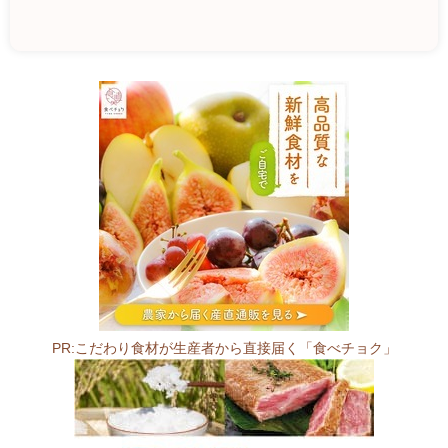
船
木
果
樹
園
5
2
7
-
0
0
PR:こだわり食材が生産者から直接届く「食べチョク」
3
4
滋
賀