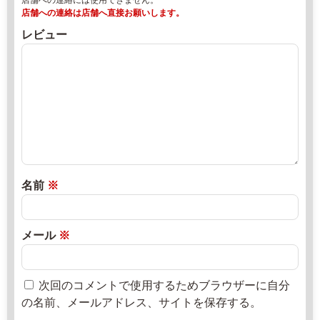
2
8
店舗への連絡は店舗へ直接お願いします。
3
月
レビュー
-
1
3
7
7
日
0
2
直
4
0
売
2
所
-
2
ね
年
っ
8
と
名前
※
月
2
0
メール
※
日
次回のコメントで使用するためブラウザーに自分
の名前、メールアドレス、サイトを保存する。