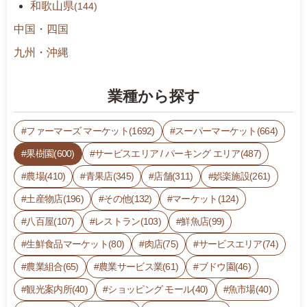
和歌山県
(144)
中国・四国
九州・沖縄
業種から探す
ファーマーズ マーケット(1692)
スーパーマーケット(664)
果樹園(600)
サービスエリア / パーキング エリア(487)
農場(410)
青果店(345)
店舗(311)
娯楽施設(261)
土産物店(196)
その他(132)
マーケット(124)
八百屋(107)
レストラン(103)
鮮魚店(99)
生鮮食品マーケット(80)
肉店(75)
サービスエリア(74)
農業組合(65)
農業サービス業(61)
ブドウ園(46)
観光案内所(40)
ショッピング モール(40)
魚市場(40)