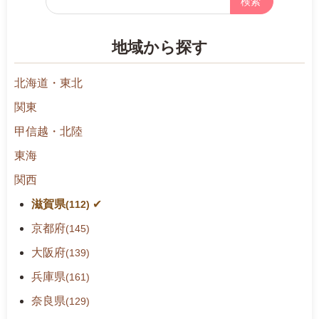
リ
ー
地域から探す
検
索
北海道・東北
関東
甲信越・北陸
東海
関西
滋賀県
(112)
京都府
(145)
大阪府
(139)
兵庫県
(161)
奈良県
(129)