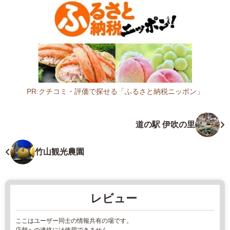
県
東
近
江
市
沖
野
5
PR:クチコミ・評価で探せる「ふるさと納税ニッポン」
丁
滋
目
賀
道の駅 伊吹の里
1
県
-
果
3
樹
竹山観光農園
4
園
0
2
7
0
レビュー
4
2
8
2
ここはユーザー同士の情報共有の場です。
-
年
店舗への連絡には使用できません。