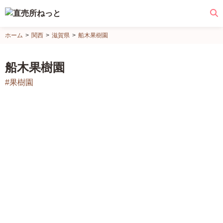
直
ホーム
関西
滋賀県
船木果樹園
売
所
船木果樹園
ね
#果樹園
っ
と