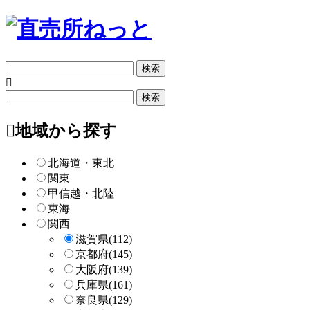
フ
リ
ー
フ
検
リ
索
ー
地域から探す
検
索
北海道・東北
関東
甲信越・北陸
東海
関西
滋賀県
(112)
京都府
(145)
大阪府
(139)
兵庫県
(161)
奈良県
(129)