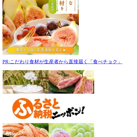
フ
ァ
ー
ム
マ
ー
ト
520-
1122
滋
PR:こだわり食材が生産者から直接届く「食べチョク」
賀
県
高
島
市
鵜
川
817-
1
0740-
36-
1443