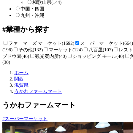
和歌山県
(144)
中国・四国
九州・沖縄
業種から探す
ファーマーズ マーケット(1692)
スーパーマーケット(664)
(196)
その他(132)
マーケット(124)
八百屋(107)
レストラ
ブドウ園(46)
観光案内所(40)
ショッピング モール(40)
(30)
直
ホーム
売
関西
所
滋賀県
ね
うかわファームマート
っ
と
うかわファームマート
#スーパーマーケット