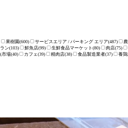
果樹園(600)
サービスエリア / パーキング エリア(487)
農
ン(103)
鮮魚店(99)
生鮮食品マーケット(80)
肉店(75)
魚市場(40)
カフェ(39)
精肉店(38)
食品製造業者(37)
養鶏場