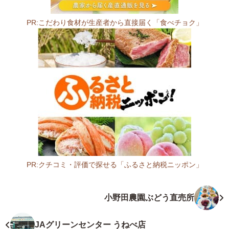
南
小
PR:こだわり食材が生産者から直接届く「食べチョク」
渕
店
4
9
1
-
0
0
1
4
愛
知
PR:クチコミ・評価で探せる「ふるさと納税ニッポン」
県
愛
一
知
小野田農園ぶどう直売所
宮
県
市
ス
南
ー
JAグリーンセンター うねべ店