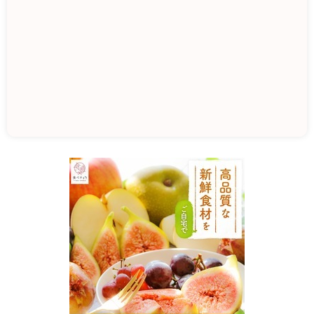
J
A
愛
知
西
産
直
広
場