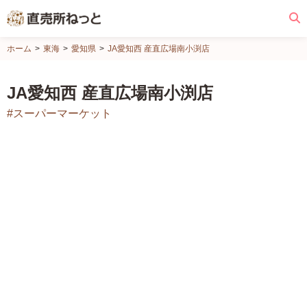
直
ホーム
東海
愛知県
JA愛知西 産直広場南小渕店
売
所
JA愛知西 産直広場南小渕店
ね
#スーパーマーケット
っ
と