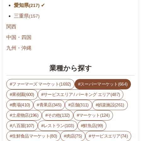
i
愛知県
(217)
d%
三重県
(157)
3
D
関西
4
中国・四国
5
九州・沖縄
9:
0
0
業種から探す
-
1
ファーマーズ マーケット(1692)
スーパーマーケット(664)
7:
0
果樹園(600)
サービスエリア / パーキング エリア(487)
0
農場(410)
青果店(345)
店舗(311)
娯楽施設(261)
水
土産物店(196)
その他(132)
マーケット(124)
曜
日
八百屋(107)
レストラン(103)
鮮魚店(99)
生鮮食品マーケット(80)
肉店(75)
サービスエリア(74)