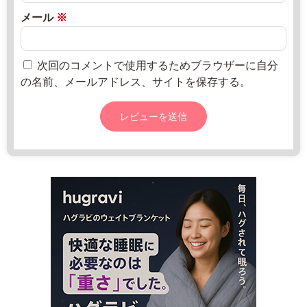
2
2
所
メール
※
w
2
ね
w
年
っ
w.
8
と
次回のコメントで使用するためブラウザーに自分
j
月
の名前、メールアドレス、サイトを保存する。
a
2
-
0
a
日
i
c
h
i
n
i
s
h
i.
o