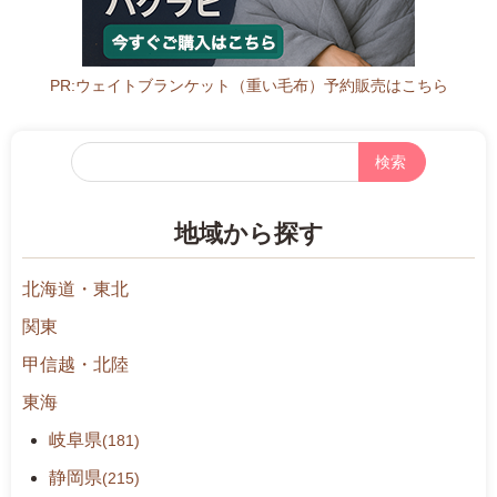
r.
j
p/
s
PR:ウェイトブランケット（重い毛布）予約販売はこちら
t
o
フ
r
リ
e/
ー
d
地域から探す
検
e
索
t
北海道・東北
a
i
関東
l.
甲信越・北陸
p
東海
h
p%
岐阜県
(181)
3
静岡県
(215)
F