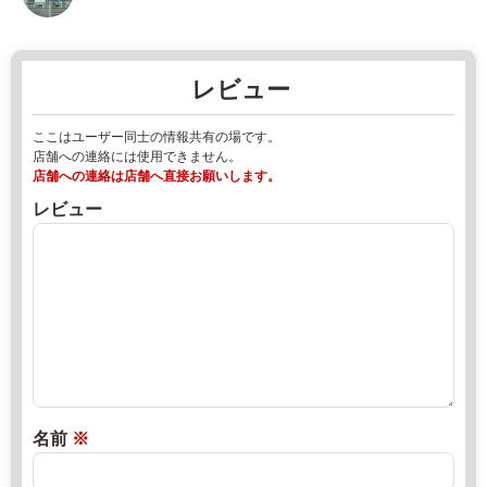
小
パ
渕
ー
小
マ
レビュー
森
ー
6
ケ
ここはユーザー同士の情報共有の場です。
-
ッ
店舗への連絡には使用できません。
番
ト
店舗への連絡は店舗へ直接お願いします。
地
2
レビュー
0
0
5
2
8
2
6
年
-
8
8
月
1
1
-
8
2
日
名前
※
0
2
直
2
0
売