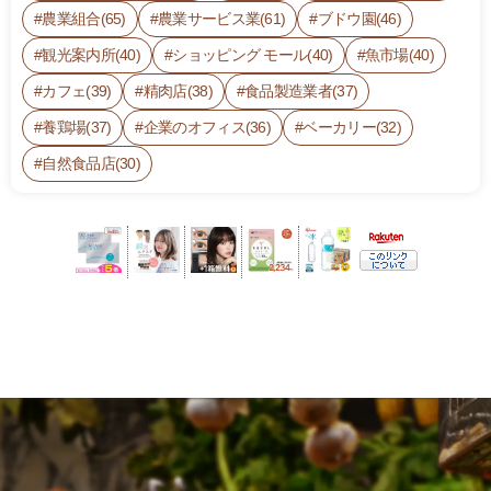
農業組合(65)
農業サービス業(61)
ブドウ園(46)
観光案内所(40)
ショッピング モール(40)
魚市場(40)
カフェ(39)
精肉店(38)
食品製造業者(37)
養鶏場(37)
企業のオフィス(36)
ベーカリー(32)
自然食品店(30)