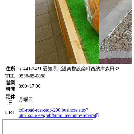
住所
〒441-2431 愛知県北設楽郡設楽町西納庫森田32
TEL
0536-65-0888
営業
8:00~17:00
時間
定休
月曜日
日
toll-road-rest-stop-290.business.site/?
URL
utm_source=gmb&utm_medium=referral