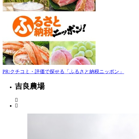
2431
愛
知
県
北
設
楽
郡
設
楽
町
西
PR:クチコミ・評価で探せる「ふるさと納税ニッポン」
納
庫
吉良農場
愛
森
知
田
県
32
0536-
サ
65-
ー
0888
ビ
toll-
road-
ス
rest-
エ