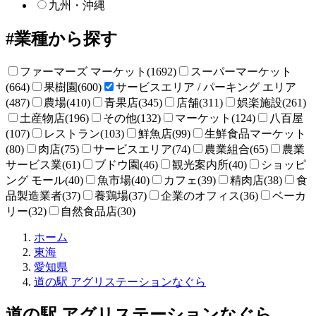
九州・沖縄
業種から探す
ファーマーズ マーケット(1692)
スーパーマーケット
(664)
果樹園(600)
サービスエリア / パーキング エリア
(487)
農場(410)
青果店(345)
店舗(311)
娯楽施設(261)
土産物店(196)
その他(132)
マーケット(124)
八百屋
(107)
レストラン(103)
鮮魚店(99)
生鮮食品マーケット
(80)
肉店(75)
サービスエリア(74)
農業組合(65)
農業
サービス業(61)
ブドウ園(46)
観光案内所(40)
ショッピ
ング モール(40)
魚市場(40)
カフェ(39)
精肉店(38)
食
品製造業者(37)
養鶏場(37)
企業のオフィス(36)
ベーカ
リー(32)
自然食品店(30)
直
ホーム
売
東海
所
愛知県
ね
道の駅 アグリステーションなぐら
っ
と
道の駅 アグリステーションなぐら