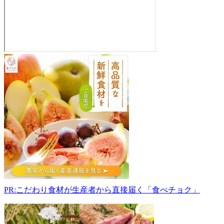
道
の
駅
ア
グ
リ
ス
テ
ー
シ
ョ
ン
な
PR:こだわり食材が生産者から直接届く「食べチョク」
ぐ
ら
441-