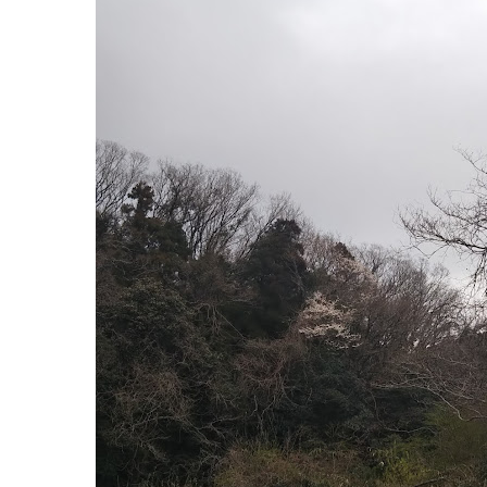
stop-
リ
290.business.site/%3Futm_source%3Dgmb%26utm_medium%3Drefe
ア
8:00-
/
17:00
パ
月
ー
曜
キ
日
ン
グ
エ
リ
ア
2022
年
8
月
18
日
2022
直
年
売
8
所
月
ね
20
っ