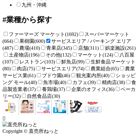
九州・沖縄
業種から探す
ファーマーズ マーケット(1692)
スーパーマーケット
(664)
果樹園(600)
サービスエリア / パーキング エリア
(487)
農場(410)
青果店(345)
店舗(311)
娯楽施設(261)
土産物店(196)
その他(132)
マーケット(124)
八百屋
(107)
レストラン(103)
鮮魚店(99)
生鮮食品マーケット
(80)
肉店(75)
サービスエリア(74)
農業組合(65)
農業
サービス業(61)
ブドウ園(46)
観光案内所(40)
ショッピ
ング モール(40)
魚市場(40)
カフェ(39)
精肉店(38)
食
品製造業者(37)
養鶏場(37)
企業のオフィス(36)
ベーカ
リー(32)
自然食品店(30)
Copyright © 直売所ねっと