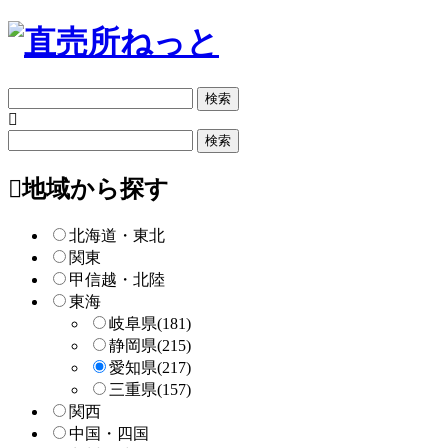
フ
リ
ー
フ
検
リ
索
ー
地域から探す
検
索
北海道・東北
関東
甲信越・北陸
東海
岐阜県
(181)
静岡県
(215)
愛知県
(217)
三重県
(157)
関西
中国・四国