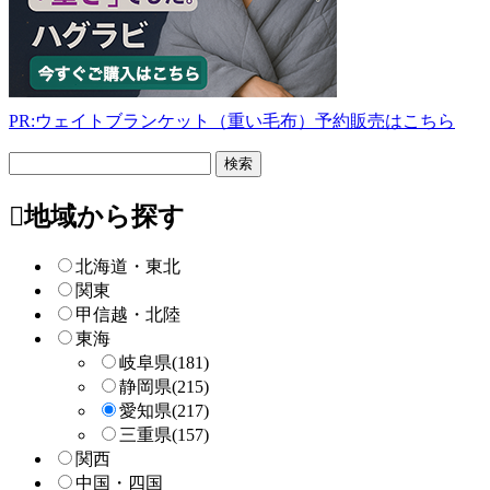
PR:ウェイトブランケット（重い毛布）予約販売はこちら
フ
リ
ー
地域から探す
検
索
北海道・東北
関東
甲信越・北陸
東海
岐阜県
(181)
静岡県
(215)
愛知県
(217)
三重県
(157)
関西
中国・四国