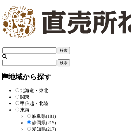
フ
リ
ー
フ
検
リ
索
ー
地域から探す
検
索
北海道・東北
関東
甲信越・北陸
東海
岐阜県
(181)
静岡県
(215)
愛知県
(217)