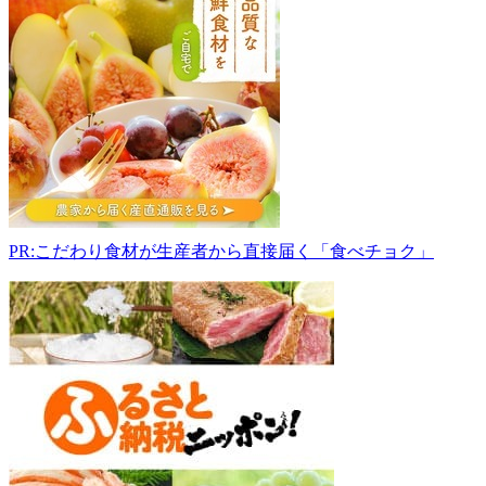
駅
く
ん
ま
水
車
の
里
431-
3641
静
PR:こだわり食材が生産者から直接届く「食べチョク」
岡
県
浜
松
市
天
竜
区
熊
1976-
1