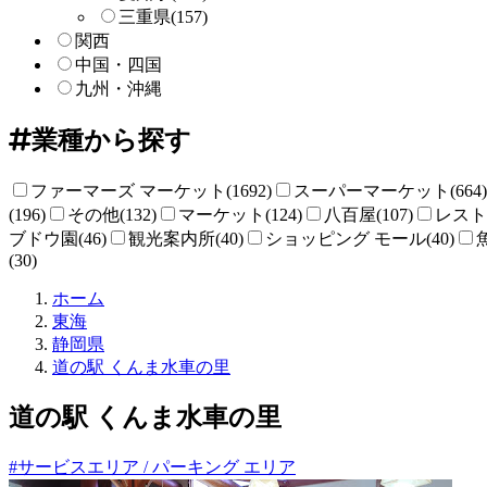
三重県
(157)
関西
中国・四国
九州・沖縄
業種から探す
ファーマーズ マーケット(1692)
スーパーマーケット(664)
(196)
その他(132)
マーケット(124)
八百屋(107)
レストラ
ブドウ園(46)
観光案内所(40)
ショッピング モール(40)
(30)
直
ホーム
売
東海
所
静岡県
ね
道の駅 くんま水車の里
っ
と
道の駅 くんま水車の里
#サービスエリア / パーキング エリア