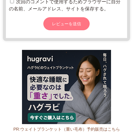
m
次回のコメントで使用するためブラウザーに自分
1
の名前、メールアドレス、サイトを保存する。
0:
0
0
-
1
4:
0
0
土
曜
日
PR:ウェイトブランケット（重い毛布）予約販売はこちら