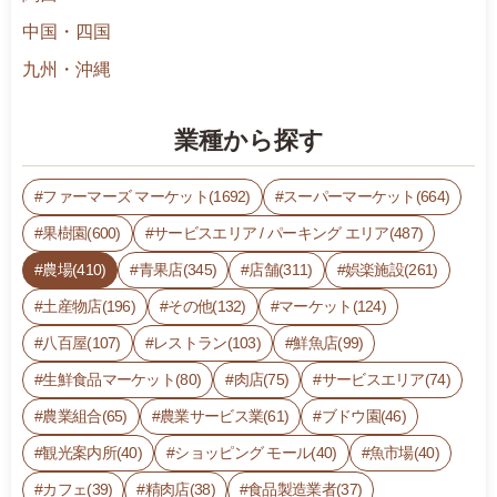
中国・四国
九州・沖縄
業種から探す
ファーマーズ マーケット(1692)
スーパーマーケット(664)
果樹園(600)
サービスエリア / パーキング エリア(487)
農場(410)
青果店(345)
店舗(311)
娯楽施設(261)
土産物店(196)
その他(132)
マーケット(124)
八百屋(107)
レストラン(103)
鮮魚店(99)
生鮮食品マーケット(80)
肉店(75)
サービスエリア(74)
農業組合(65)
農業サービス業(61)
ブドウ園(46)
観光案内所(40)
ショッピング モール(40)
魚市場(40)
カフェ(39)
精肉店(38)
食品製造業者(37)