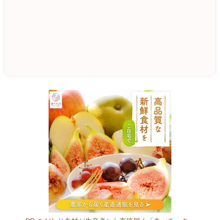
は
し
も
と
農
園
5
0
9
-
0