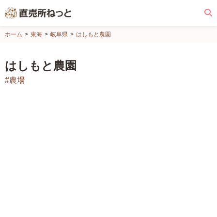
直
ホーム
東海
岐阜県
はしもと農園
売
所
はしもと農園
ね
#農場
っ
と