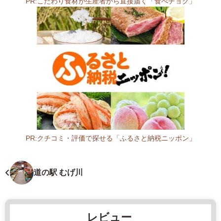
PR:こだわり食材が生産者から直接届く「食べチョク」
1
3
4
岐
阜
県
各
務
原
市
前
渡
PR:クチコミ・評価で探せる「ふるさと納税ニッポン」
東
岐
町
阜
5
県
道の駅 むげ川
丁
農
目
場
1
2
レビュー
7
0