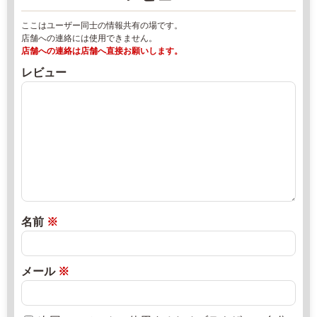
9
2
ここはユーザー同士の情報共有の場です。
2
店舗への連絡には使用できません。
h
年
店舗への連絡は店舗へ直接お願いします。
a
8
レビュー
s
月
h
1
i
8
m
日
o
2
直
t
0
売
o
2
所
n
2
ね
o
年
っ
名前
※
u
8
と
e
月
n.
2
メール
※
c
0
o
日