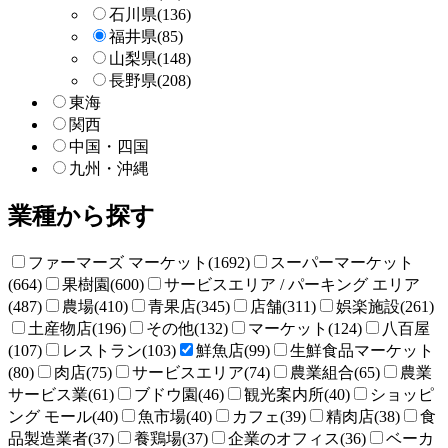
石川県
(136)
福井県
(85)
山梨県
(148)
長野県
(208)
東海
関西
中国・四国
九州・沖縄
業種から探す
ファーマーズ マーケット(1692)
スーパーマーケット
(664)
果樹園(600)
サービスエリア / パーキング エリア
(487)
農場(410)
青果店(345)
店舗(311)
娯楽施設(261)
土産物店(196)
その他(132)
マーケット(124)
八百屋
(107)
レストラン(103)
鮮魚店(99)
生鮮食品マーケット
(80)
肉店(75)
サービスエリア(74)
農業組合(65)
農業
サービス業(61)
ブドウ園(46)
観光案内所(40)
ショッピ
ング モール(40)
魚市場(40)
カフェ(39)
精肉店(38)
食
品製造業者(37)
養鶏場(37)
企業のオフィス(36)
ベーカ