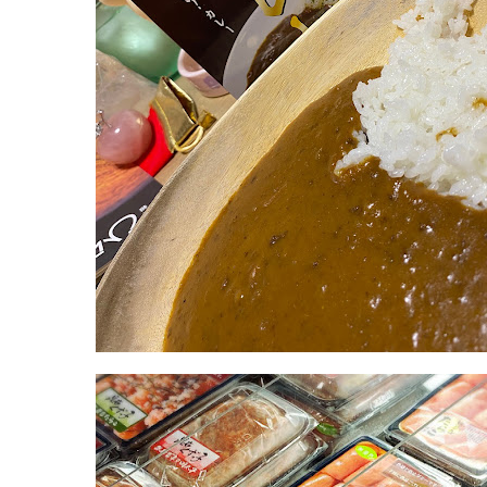
2022
直
年
売
8
所
月
ね
20
っ
日
と