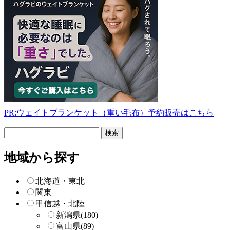
PR:ウェイトブランケット（重い毛布）予約販売はこちら
フ
リ
ー
地域から探す
検
索
北海道・東北
関東
甲信越・北陸
新潟県
(180)
富山県
(89)