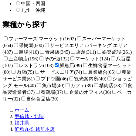
中国・四国
九州・沖縄
業種から探す
ファーマーズ マーケット(1692)
スーパーマーケット
(664)
果樹園(600)
サービスエリア / パーキング エリア
(487)
農場(410)
青果店(345)
店舗(311)
娯楽施設(261)
土産物店(196)
その他(132)
マーケット(124)
八百屋
(107)
レストラン(103)
鮮魚店(99)
生鮮食品マーケット
(80)
肉店(75)
サービスエリア(74)
農業組合(65)
農業
サービス業(61)
ブドウ園(46)
観光案内所(40)
ショッピ
ング モール(40)
魚市場(40)
カフェ(39)
精肉店(38)
食
品製造業者(37)
養鶏場(37)
企業のオフィス(36)
ベーカ
リー(32)
自然食品店(30)
直
ホーム
売
甲信越・北陸
所
福井県
ね
鮮魚丸松 越前本店
っ