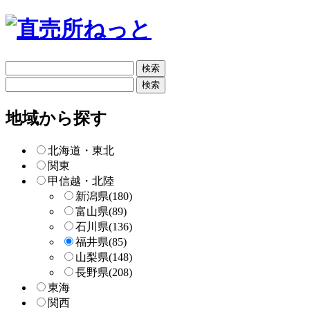
フ
リ
フ
ー
リ
検
ー
地域から探す
索
検
索
北海道・東北
関東
甲信越・北陸
新潟県
(180)
富山県
(89)
石川県
(136)
福井県
(85)
山梨県
(148)
長野県
(208)
東海
関西