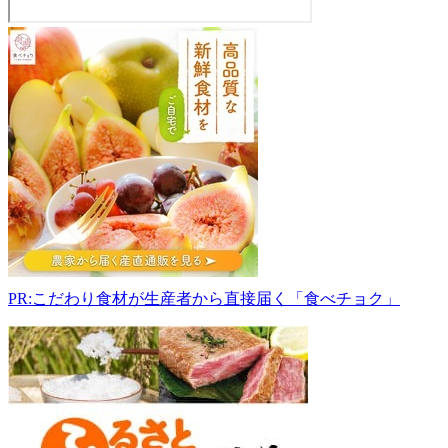
鮮
魚
丸
松
越
前
本
店
915-
0801
福
井
県
PR:こだわり食材が生産者から直接届く「食べチョク」
越
前
市
家
久
町
46-
8-