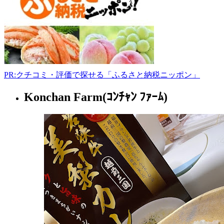
2
0778-
24-
3313
7:00-
16:00
PR:クチコミ・評価で探せる「ふるさと納税ニッポン」
Konchan Farm(ｺﾝﾁｬﾝ ﾌｧｰﾑ)
福
井
県
鮮
魚
店
2022
年
8
月
18
日