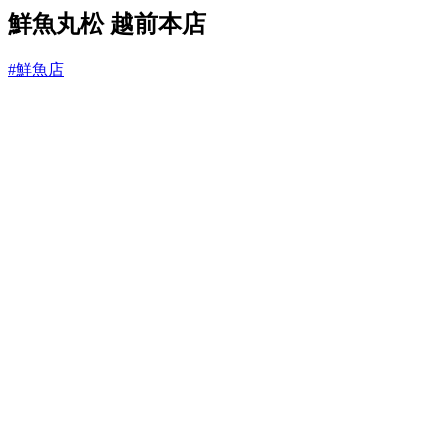
と
鮮魚丸松 越前本店
#鮮魚店