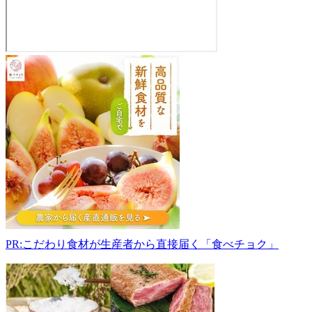
新
潟
海
洋
高
校
ア
ン
テ
ナ
シ
ョ
ッ
PR:こだわり食材が生産者から直接届く「食べチョク」
プ
能
水
商
店