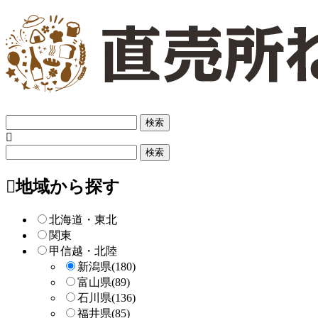
フ
リ
ー
フ
検
リ
索
ー
地域から探す
検
索
北海道・東北
関東
甲信越・北陸
新潟県
(180)
富山県
(89)
石川県
(136)
福井県
(85)