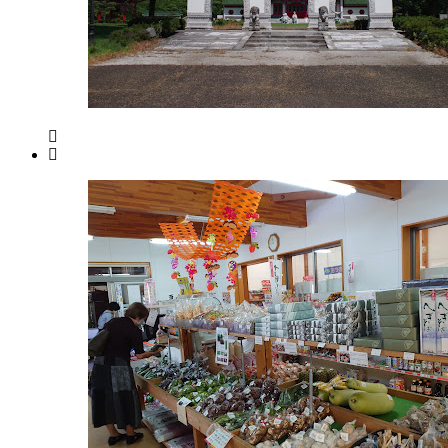
月
能
18
生
日
内
2022
直
年
025-
売
555-
8
所
7345
月
ね
www.nousui-
20
っ
shoten.com
日
と
9:00-
17:00