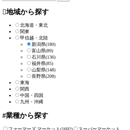
リ
ー
地域から探す
検
索
北海道・東北
関東
甲信越・北陸
新潟県
(180)
富山県
(89)
石川県
(136)
福井県
(85)
山梨県
(148)
長野県
(208)
東海
関西
中国・四国
九州・沖縄
業種から探す
ファーマーズ マーケット(1692)
スーパーマーケット