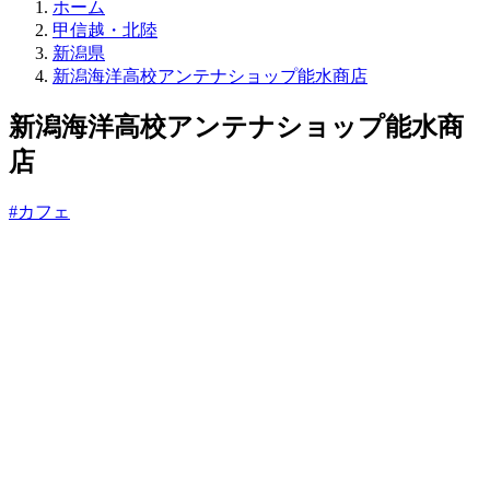
直
ホーム
売
甲信越・北陸
所
新潟県
ね
新潟海洋高校アンテナショップ能水商店
っ
と
新潟海洋高校アンテナショップ能水商
店
#カフェ