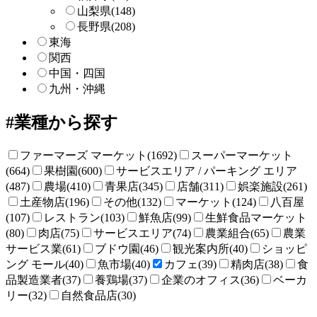
山梨県
(148)
長野県
(208)
東海
関西
中国・四国
九州・沖縄
業種から探す
ファーマーズ マーケット(1692)
スーパーマーケット
(664)
果樹園(600)
サービスエリア / パーキング エリア
(487)
農場(410)
青果店(345)
店舗(311)
娯楽施設(261)
土産物店(196)
その他(132)
マーケット(124)
八百屋
(107)
レストラン(103)
鮮魚店(99)
生鮮食品マーケット
(80)
肉店(75)
サービスエリア(74)
農業組合(65)
農業
サービス業(61)
ブドウ園(46)
観光案内所(40)
ショッピ
ング モール(40)
魚市場(40)
カフェ(39)
精肉店(38)
食
品製造業者(37)
養鶏場(37)
企業のオフィス(36)
ベーカ
リー(32)
自然食品店(30)