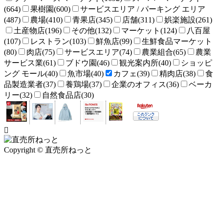
(664)
果樹園(600)
サービスエリア / パーキング エリア
(487)
農場(410)
青果店(345)
店舗(311)
娯楽施設(261)
土産物店(196)
その他(132)
マーケット(124)
八百屋
(107)
レストラン(103)
鮮魚店(99)
生鮮食品マーケット
(80)
肉店(75)
サービスエリア(74)
農業組合(65)
農業
サービス業(61)
ブドウ園(46)
観光案内所(40)
ショッピ
ング モール(40)
魚市場(40)
カフェ(39)
精肉店(38)
食
品製造業者(37)
養鶏場(37)
企業のオフィス(36)
ベーカ
リー(32)
自然食品店(30)
Copyright © 直売所ねっと