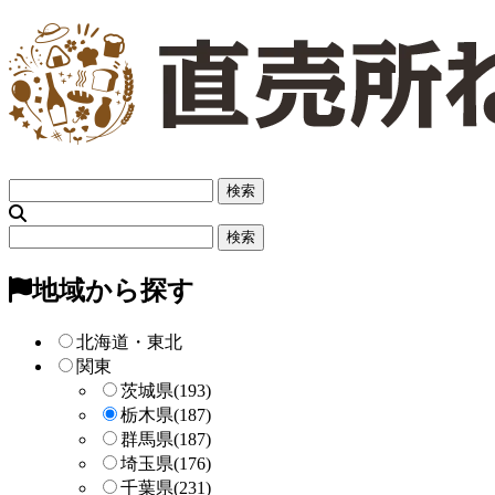
フ
リ
ー
フ
検
リ
索
ー
地域から探す
検
索
北海道・東北
関東
茨城県
(193)
栃木県
(187)
群馬県
(187)
埼玉県
(176)
千葉県
(231)