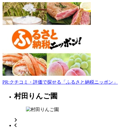
千
渡
818-
5
090-
7832-
8821
-
PR:クチコミ・評価で探せる「ふるさと納税ニッポン」
村田りんご園
栃
木
県
果
樹