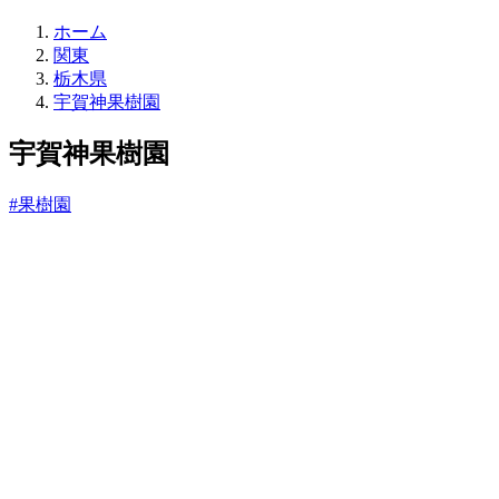
直
ホーム
売
関東
所
栃木県
ね
宇賀神果樹園
っ
と
宇賀神果樹園
#果樹園