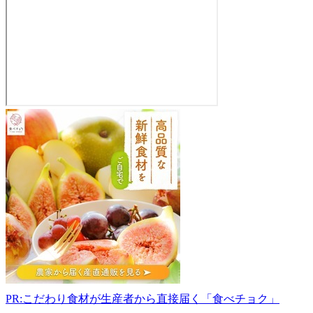
宇
賀
神
果
樹
園
322-
0002
栃
木
県
鹿
沼
PR:こだわり食材が生産者から直接届く「食べチョク」
市