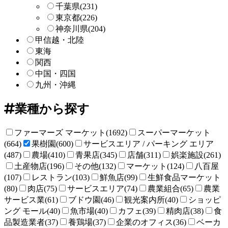
千葉県
(231)
東京都
(226)
神奈川県
(204)
甲信越・北陸
東海
関西
中国・四国
九州・沖縄
業種から探す
ファーマーズ マーケット(1692)
スーパーマーケット
(664)
果樹園(600)
サービスエリア / パーキング エリア
(487)
農場(410)
青果店(345)
店舗(311)
娯楽施設(261)
土産物店(196)
その他(132)
マーケット(124)
八百屋
(107)
レストラン(103)
鮮魚店(99)
生鮮食品マーケット
(80)
肉店(75)
サービスエリア(74)
農業組合(65)
農業
サービス業(61)
ブドウ園(46)
観光案内所(40)
ショッピ
ング モール(40)
魚市場(40)
カフェ(39)
精肉店(38)
食
品製造業者(37)
養鶏場(37)
企業のオフィス(36)
ベーカ