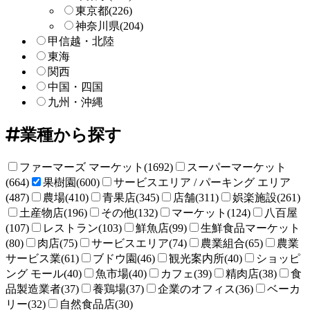
東京都
(226)
神奈川県
(204)
甲信越・北陸
東海
関西
中国・四国
九州・沖縄
業種から探す
ファーマーズ マーケット(1692)
スーパーマーケット
(664)
果樹園(600)
サービスエリア / パーキング エリア
(487)
農場(410)
青果店(345)
店舗(311)
娯楽施設(261)
土産物店(196)
その他(132)
マーケット(124)
八百屋
(107)
レストラン(103)
鮮魚店(99)
生鮮食品マーケット
(80)
肉店(75)
サービスエリア(74)
農業組合(65)
農業
サービス業(61)
ブドウ園(46)
観光案内所(40)
ショッピ
ング モール(40)
魚市場(40)
カフェ(39)
精肉店(38)
食
品製造業者(37)
養鶏場(37)
企業のオフィス(36)
ベーカ
リー(32)
自然食品店(30)