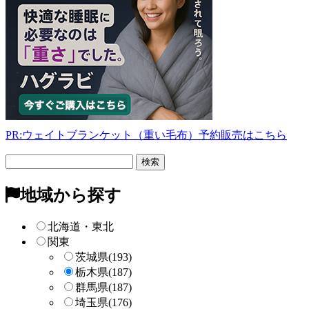
PR:ウェイトブランケット（重い毛布）予約販売はこちら
フ
リ
ー
地域から探す
検
索
北海道・東北
関東
茨城県
(193)
栃木県
(187)
群馬県
(187)
埼玉県
(176)