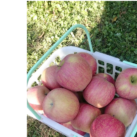
園
2022
年
8
月
14
日
2022
直
年
売
8
所
月
ね
20
っ
日
と