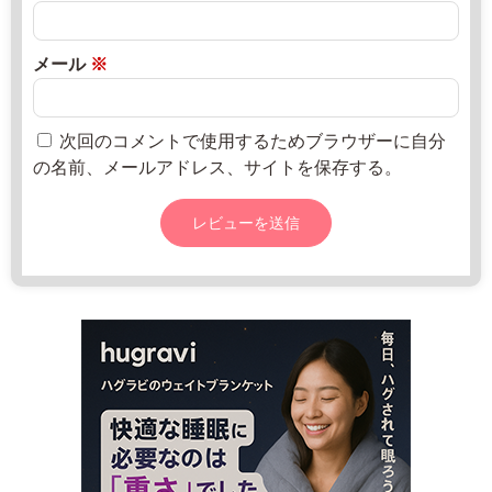
8
0
売
7
2
所
-
2
ね
メール
※
9
年
っ
2
8
と
-
月
次回のコメントで使用するためブラウザーに自分
1
2
の名前、メールアドレス、サイトを保存する。
4
0
0
日
0
8:
0
0
-
1
7:
0
0