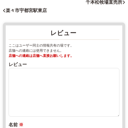
木
千本松牧場直売所
県
県
楽々市宇都宮駅東店
那
食
須
品
郡
製
レビュー
那
造
珂
業
ここはユーザー同士の情報共有の場です。
川
者
店舗への連絡には使用できません。
町
2
店舗への連絡は店舗へ直接お願いします。
健
0
レビュー
武
2
2
2
3
年
7
8
5
月
2
1
階
4
0
日
2
2
直
名前
※