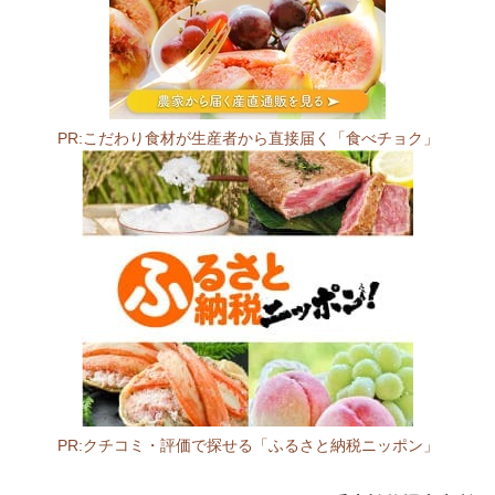
ー
ズ
(ゆ
ば
直
PR:こだわり食材が生産者から直接届く「食べチョク」
売
所
あ
り)
3
2
4
-
0
6
0
8
PR:クチコミ・評価で探せる「ふるさと納税ニッポン」
栃
栃
木