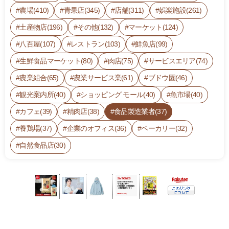
農場(410)
青果店(345)
店舗(311)
娯楽施設(261)
土産物店(196)
その他(132)
マーケット(124)
八百屋(107)
レストラン(103)
鮮魚店(99)
生鮮食品マーケット(80)
肉店(75)
サービスエリア(74)
農業組合(65)
農業サービス業(61)
ブドウ園(46)
観光案内所(40)
ショッピング モール(40)
魚市場(40)
カフェ(39)
精肉店(38)
食品製造業者(37)
養鶏場(37)
企業のオフィス(36)
ベーカリー(32)
自然食品店(30)