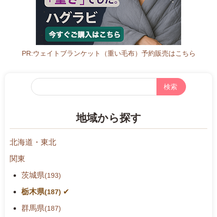
土
曜
日
PR:ウェイトブランケット（重い毛布）予約販売はこちら
フ
リ
ー
地域から探す
検
索
北海道・東北
関東
茨城県
(193)
栃木県
(187)
群馬県
(187)