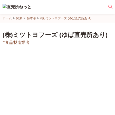
直
ホーム
関東
栃木県
(株)ミツトヨフーズ (ゆば直売所あり)
売
所
(株)ミツトヨフーズ (ゆば直売所あり)
ね
#食品製造業者
っ
と