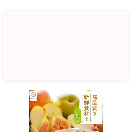
(株)
ミ
ツ
ト
ヨ
フ