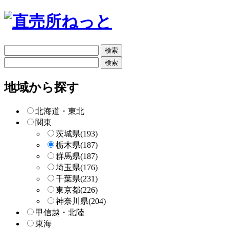
フ
リ
フ
ー
リ
検
ー
地域から探す
索
検
索
北海道・東北
関東
茨城県
(193)
栃木県
(187)
群馬県
(187)
埼玉県
(176)
千葉県
(231)
東京都
(226)
神奈川県
(204)
甲信越・北陸
東海