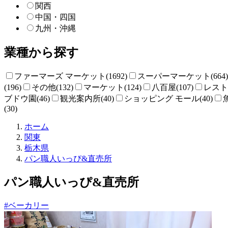
関西
中国・四国
九州・沖縄
業種から探す
ファーマーズ マーケット(1692)
スーパーマーケット(664)
(196)
その他(132)
マーケット(124)
八百屋(107)
レストラ
ブドウ園(46)
観光案内所(40)
ショッピング モール(40)
(30)
直
ホーム
売
関東
所
栃木県
ね
パン職人いっぴ&直売所
っ
と
パン職人いっぴ&直売所
#ベーカリー