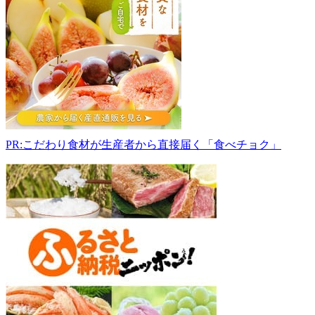
人
い
っ
ぴ
&
直
売
所
321-
0532
PR:こだわり食材が生産者から直接届く「食べチョク」
栃
木
県
那
須
烏
山
市
藤
田
1060-
4