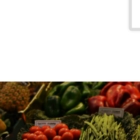
8
9
8:
3
0
-
1
7:
0
0