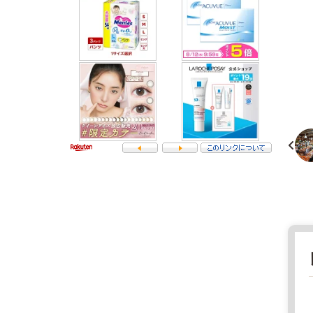
産
物
直
売
栃
組
木
合
県
3
フ
2
ァ
9
ー
-
マ
2
ー
8
ズ
0
マ
1
ー
栃
ケ
木
ッ
県
ト
那
2