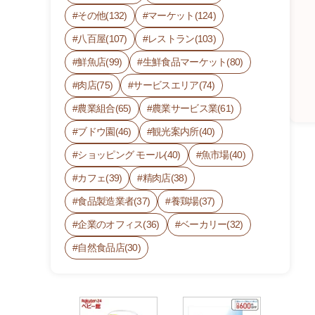
その他(132)
マーケット(124)
八百屋(107)
レストラン(103)
鮮魚店(99)
生鮮食品マーケット(80)
肉店(75)
サービスエリア(74)
農業組合(65)
農業サービス業(61)
ブドウ園(46)
観光案内所(40)
ショッピング モール(40)
魚市場(40)
カフェ(39)
精肉店(38)
ア
食品製造業者(37)
養鶏場(37)
グ
企業のオフィス(36)
ベーカリー(32)
リ
パ
自然食品店(30)
ル
塩
原
農