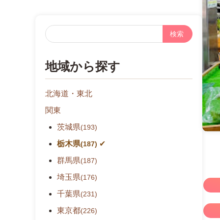
フ
リ
ー
地域から探す
検
索
北海道・東北
関東
茨城県
(193)
栃木県
(187)
群馬県
(187)
埼玉県
(176)
千葉県
(231)
東京都
(226)