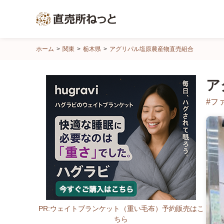
直
ホーム
関東
栃木県
アグリパル塩原農産物直売組合
売
所
ア
ね
っ
#フ
と
PR:ウェイトブランケット（重い毛布）予約販売はこ
ちら