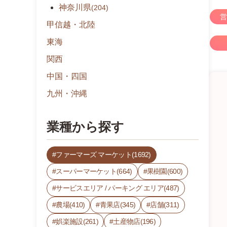
神奈川県
(204)
営
甲信越・北陸
東海
関西
中国・四国
九州・沖縄
業種から探す
ファーマーズ マーケット(1692)
スーパーマーケット(664)
果樹園(600)
サービスエリア / パーキング エリア(487)
農場(410)
青果店(345)
店舗(311)
娯楽施設(261)
土産物店(196)