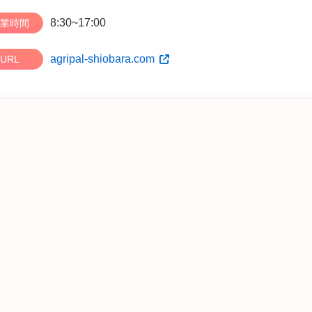
8:30~17:00
業時間
agripal-shiobara.com
URL