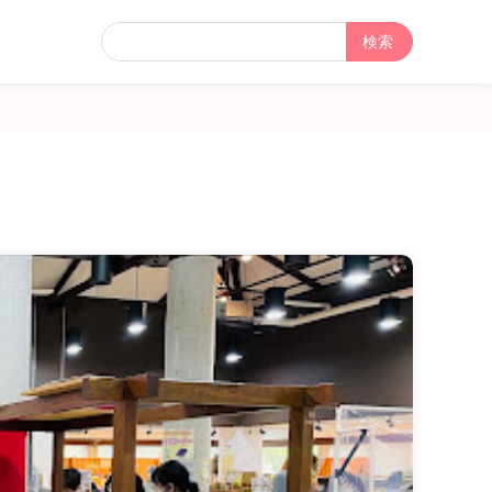
フ
リ
ー
検
索