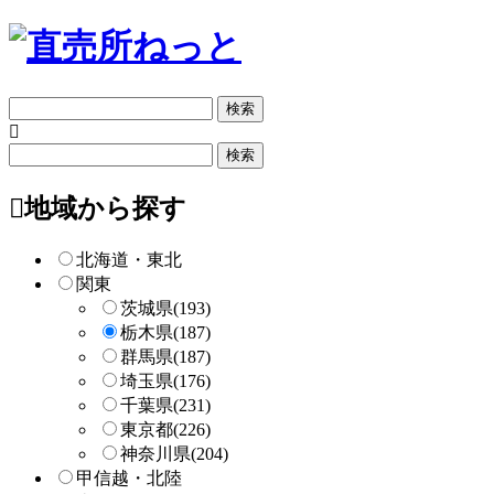
フ
リ
ー
フ
検
リ
索
ー
地域から探す
検
索
北海道・東北
関東
茨城県
(193)
栃木県
(187)
群馬県
(187)
埼玉県
(176)
千葉県
(231)
東京都
(226)
神奈川県
(204)
甲信越・北陸