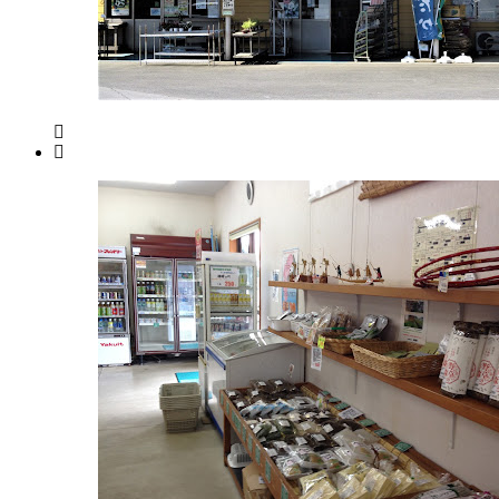
ズ
マ
ー
ケ
ッ
ト
2022
年
8
月
14
日
2022
直
年
売
8
所
月
ね
20
っ
日
と