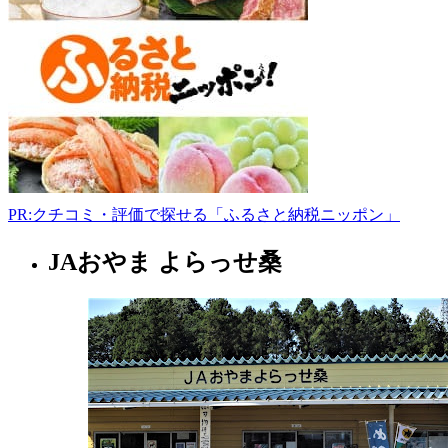
都
宮
市
新
里
町
丙
1170
028-
665-
1744
PR:クチコミ・評価で探せる「ふるさと納税ニッポン」
10:00-
JAおやま よらっせ桑
17:00
栃
月
木
曜
県
日
フ
ァ
ー
マ
ー