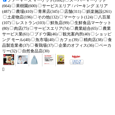
ファーマーズ マーケット(1692)
スーパーマーケット
(664)
果樹園(600)
サービスエリア / パーキング エリア
(487)
農場(410)
青果店(345)
店舗(311)
娯楽施設(261)
土産物店(196)
その他(132)
マーケット(124)
八百屋
(107)
レストラン(103)
鮮魚店(99)
生鮮食品マーケット
(80)
肉店(75)
サービスエリア(74)
農業組合(65)
農業
サービス業(61)
ブドウ園(46)
観光案内所(40)
ショッピ
ング モール(40)
魚市場(40)
カフェ(39)
精肉店(38)
食
品製造業者(37)
養鶏場(37)
企業のオフィス(36)
ベーカ
リー(32)
自然食品店(30)