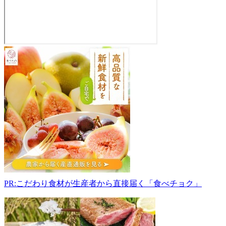
麦
島
農
園
新
里
ね
ぎ
直
売
所
321-
2118
PR:こだわり食材が生産者から直接届く「食べチョク」
栃
木
県
宇