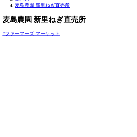
ね
麦島農園 新里ねぎ直売所
っ
と
麦島農園 新里ねぎ直売所
#ファーマーズ マーケット