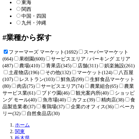
東海
関西
中国・四国
九州・沖縄
業種から探す
ファーマーズ マーケット(1692)
スーパーマーケット
(664)
果樹園(600)
サービスエリア / パーキング エリア
(487)
農場(410)
青果店(345)
店舗(311)
娯楽施設(261)
土産物店(196)
その他(132)
マーケット(124)
八百屋
(107)
レストラン(103)
鮮魚店(99)
生鮮食品マーケット
(80)
肉店(75)
サービスエリア(74)
農業組合(65)
農業
サービス業(61)
ブドウ園(46)
観光案内所(40)
ショッピ
ング モール(40)
魚市場(40)
カフェ(39)
精肉店(38)
食
品製造業者(37)
養鶏場(37)
企業のオフィス(36)
ベーカ
リー(32)
自然食品店(30)
直
ホーム
売
関東
所
栃木県