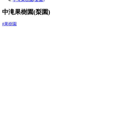
っ
と
中滝果樹園(梨園)
#果樹園