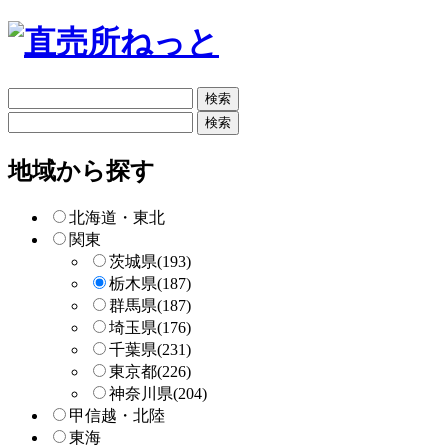
フ
リ
フ
ー
リ
検
ー
地域から探す
索
検
索
北海道・東北
関東
茨城県
(193)
栃木県
(187)
群馬県
(187)
埼玉県
(176)
千葉県
(231)
東京都
(226)
神奈川県
(204)
甲信越・北陸
東海