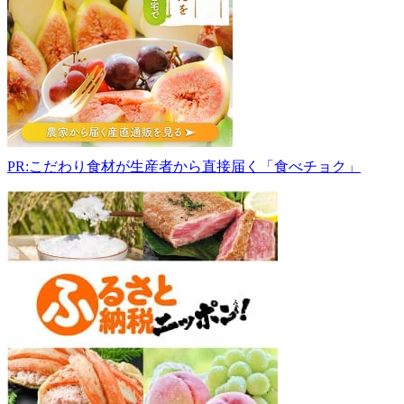
園
(梨
園)
321-
0346
栃
木
県
宇
PR:こだわり食材が生産者から直接届く「食べチョク」
都
宮
市
下
荒
針
町
3068
028-
648-
2434
13:00-
19:00