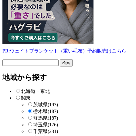
PR:ウェイトブランケット（重い毛布）予約販売はこちら
フ
リ
ー
地域から探す
検
索
北海道・東北
関東
茨城県
(193)
栃木県
(187)
群馬県
(187)
埼玉県
(176)
千葉県
(231)