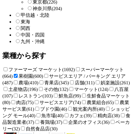
東京都
(226)
神奈川県
(204)
甲信越・北陸
東海
関西
中国・四国
九州・沖縄
業種から探す
ファーマーズ マーケット(1692)
スーパーマーケット
(664)
果樹園(600)
サービスエリア / パーキング エリア
(487)
農場(410)
青果店(345)
店舗(311)
娯楽施設(261)
土産物店(196)
その他(132)
マーケット(124)
八百屋
(107)
レストラン(103)
鮮魚店(99)
生鮮食品マーケット
(80)
肉店(75)
サービスエリア(74)
農業組合(65)
農業
サービス業(61)
ブドウ園(46)
観光案内所(40)
ショッピ
ング モール(40)
魚市場(40)
カフェ(39)
精肉店(38)
食
品製造業者(37)
養鶏場(37)
企業のオフィス(36)
ベーカ
リー(32)
自然食品店(30)