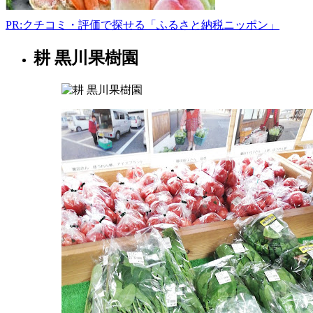
PR:クチコミ・評価で探せる「ふるさと納税ニッポン」
耕 黒川果樹園
栃
木
県
果
樹
園
2022
年
8
月
14
日
2022
直
年
売
8
所
月
ね
20
っ
日