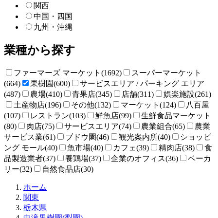
関西
中国・四国
九州・沖縄
業種から探す
ファーマーズ マーケット(1692)
スーパーマーケット
(664)
果樹園(600)
サービスエリア / パーキング エリア
(487)
農場(410)
青果店(345)
店舗(311)
娯楽施設(261)
土産物店(196)
その他(132)
マーケット(124)
八百屋
(107)
レストラン(103)
鮮魚店(99)
生鮮食品マーケット
(80)
肉店(75)
サービスエリア(74)
農業組合(65)
農業
サービス業(61)
ブドウ園(46)
観光案内所(40)
ショッピ
ング モール(40)
魚市場(40)
カフェ(39)
精肉店(38)
食
品製造業者(37)
養鶏場(37)
企業のオフィス(36)
ベーカ
リー(32)
自然食品店(30)
直
ホーム
売
関東
所
栃木県
ね
中滝果樹園(梨園)