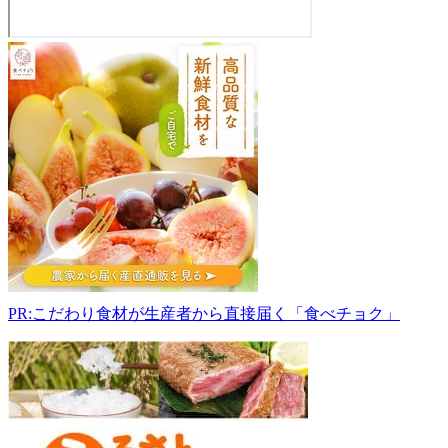
鈴
木
観
光
果
樹
園
315-
0058
茨
城
県
か
PR:こだわり食材が生産者から直接届く「食べチョク」
す
み
が
う
ら
市
下