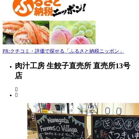
土
田
494-
2
0299-
59-
2470
PR:クチコミ・評価で探せる「ふるさと納税ニッポン」
-
肉汁工房 生餃子直売所 直売所13号
茨
城
店
県
果
樹
園
2022
年
8
月
14