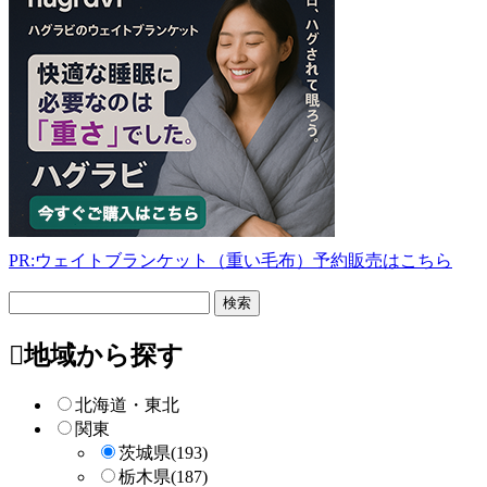
PR:ウェイトブランケット（重い毛布）予約販売はこちら
フ
リ
ー
地域から探す
検
索
北海道・東北
関東
茨城県
(193)
栃木県
(187)