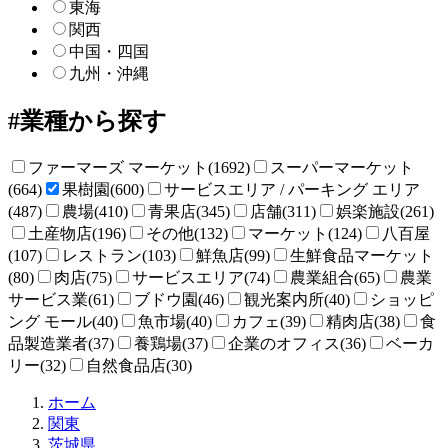
東海
関西
中国・四国
九州・沖縄
業種から探す
ファーマーズ マーケット(1692)
スーパーマーケット
(664)
果樹園(600)
サービスエリア / パーキング エリア
(487)
農場(410)
青果店(345)
店舗(311)
娯楽施設(261)
土産物店(196)
その他(132)
マーケット(124)
八百屋
(107)
レストラン(103)
鮮魚店(99)
生鮮食品マーケット
(80)
肉店(75)
サービスエリア(74)
農業組合(65)
農業
サービス業(61)
ブドウ園(46)
観光案内所(40)
ショッピ
ング モール(40)
魚市場(40)
カフェ(39)
精肉店(38)
食
品製造業者(37)
養鶏場(37)
企業のオフィス(36)
ベーカ
リー(32)
自然食品店(30)
直
ホーム
売
関東
所
茨城県