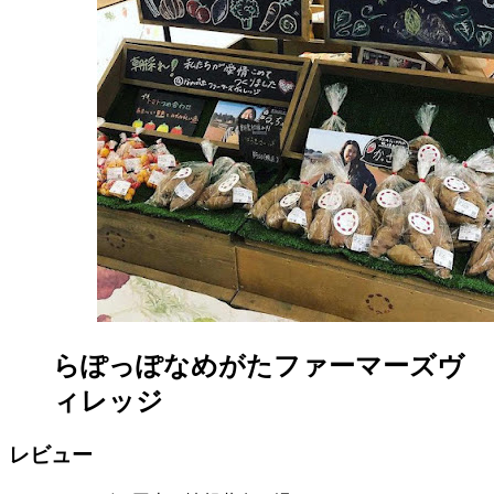
日
2022
直
年
売
8
所
月
ね
20
っ
日
と
らぽっぽなめがたファーマーズヴ
ィレッジ
レビュー