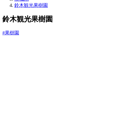
ね
鈴木観光果樹園
っ
と
鈴木観光果樹園
#果樹園