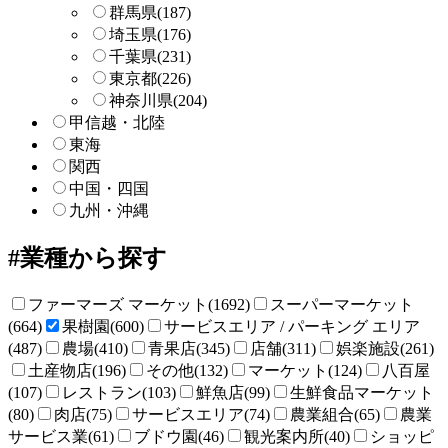
群馬県
(187)
埼玉県
(176)
千葉県
(231)
東京都
(226)
神奈川県
(204)
甲信越・北陸
東海
関西
中国・四国
九州・沖縄
業種から探す
ファーマーズ マーケット(1692)
スーパーマーケット
(664)
果樹園(600)
サービスエリア / パーキング エリア
(487)
農場(410)
青果店(345)
店舗(311)
娯楽施設(261)
土産物店(196)
その他(132)
マーケット(124)
八百屋
(107)
レストラン(103)
鮮魚店(99)
生鮮食品マーケット
(80)
肉店(75)
サービスエリア(74)
農業組合(65)
農業
サービス業(61)
ブドウ園(46)
観光案内所(40)
ショッピ