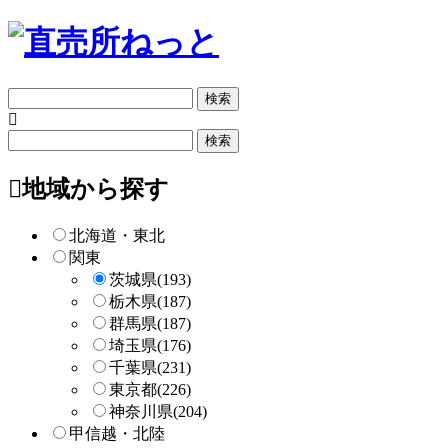
フ
リ
ー
フ
検
リ
索
ー
地域から探す
検
索
北海道・東北
関東
茨城県
(193)
栃木県
(187)
群馬県
(187)
埼玉県
(176)
千葉県
(231)
東京都
(226)
神奈川県
(204)
甲信越・北陸