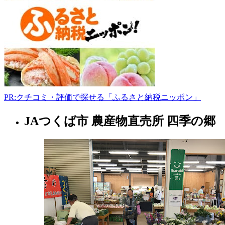
市
花
野
井
737
0299-
47-
1707
www.ibaraki-
shokusai.net/shops3
PR:クチコミ・評価で探せる「ふるさと納税ニッポン」
9:00-
17:00
JAつくば市 農産物直売所 四季の郷
茨
城
県
フ
ァ
ー
マ
ー
ズ