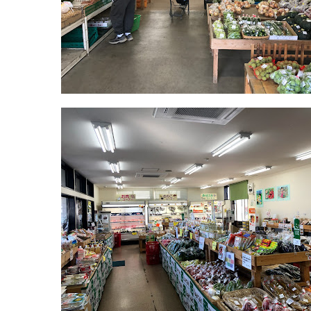
マ
ー
ケ
ッ
ト
2022
年
8
月
14
日
2022
直
年
売
8
所
月
ね
20
っ
日
と