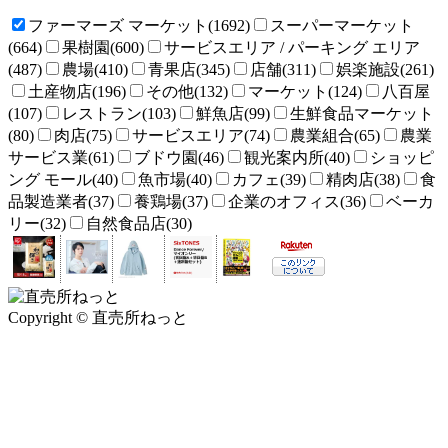
ファーマーズ マーケット(1692)
スーパーマーケット
(664)
果樹園(600)
サービスエリア / パーキング エリア
(487)
農場(410)
青果店(345)
店舗(311)
娯楽施設(261)
土産物店(196)
その他(132)
マーケット(124)
八百屋
(107)
レストラン(103)
鮮魚店(99)
生鮮食品マーケット
(80)
肉店(75)
サービスエリア(74)
農業組合(65)
農業
サービス業(61)
ブドウ園(46)
観光案内所(40)
ショッピ
ング モール(40)
魚市場(40)
カフェ(39)
精肉店(38)
食
品製造業者(37)
養鶏場(37)
企業のオフィス(36)
ベーカ
リー(32)
自然食品店(30)
Copyright © 直売所ねっと