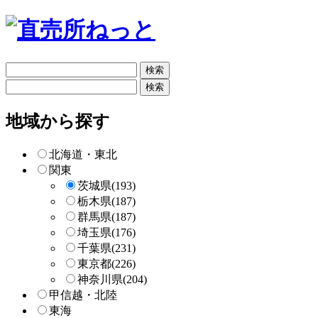
フ
リ
フ
ー
リ
検
ー
地域から探す
索
検
索
北海道・東北
関東
茨城県
(193)
栃木県
(187)
群馬県
(187)
埼玉県
(176)
千葉県
(231)
東京都
(226)
神奈川県
(204)
甲信越・北陸
東海