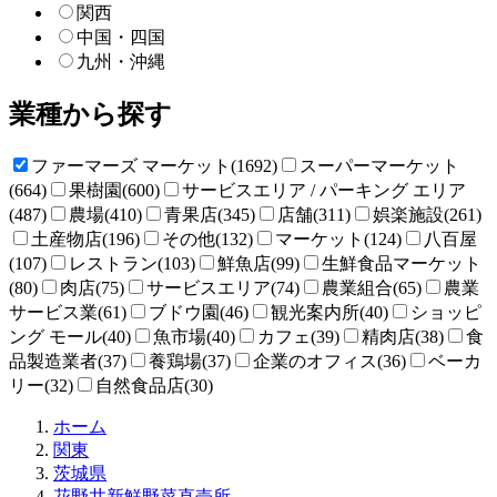
関西
中国・四国
九州・沖縄
業種から探す
ファーマーズ マーケット(1692)
スーパーマーケット
(664)
果樹園(600)
サービスエリア / パーキング エリア
(487)
農場(410)
青果店(345)
店舗(311)
娯楽施設(261)
土産物店(196)
その他(132)
マーケット(124)
八百屋
(107)
レストラン(103)
鮮魚店(99)
生鮮食品マーケット
(80)
肉店(75)
サービスエリア(74)
農業組合(65)
農業
サービス業(61)
ブドウ園(46)
観光案内所(40)
ショッピ
ング モール(40)
魚市場(40)
カフェ(39)
精肉店(38)
食
品製造業者(37)
養鶏場(37)
企業のオフィス(36)
ベーカ
リー(32)
自然食品店(30)
直
ホーム
売
関東
所
茨城県
ね
花野井新鮮野菜直売所