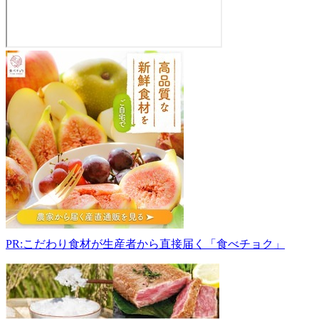
花
野
井
新
鮮
野
菜
直
売
所
319-
0124
茨
PR:こだわり食材が生産者から直接届く「食べチョク」
城
県
小
美
玉