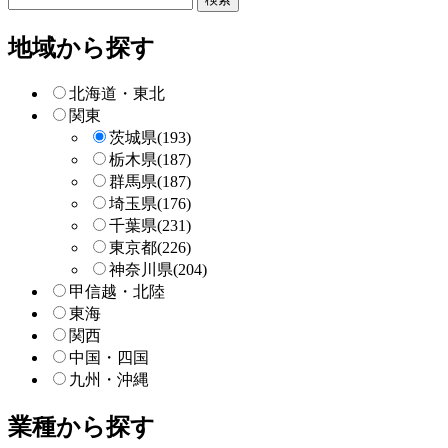
リ
ー
地域から探す
検
索
北海道・東北
関東
茨城県
(193)
栃木県
(187)
群馬県
(187)
埼玉県
(176)
千葉県
(231)
東京都
(226)
神奈川県
(204)
甲信越・北陸
東海
関西
中国・四国
九州・沖縄
業種から探す