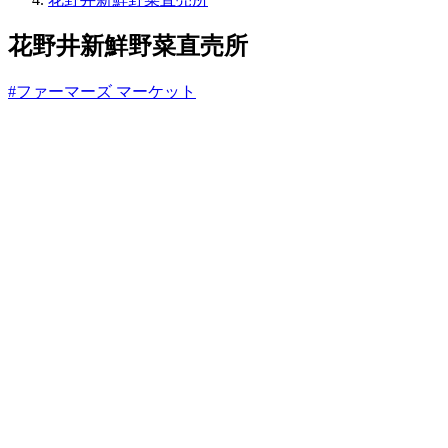
っ
と
花野井新鮮野菜直売所
#ファーマーズ マーケット