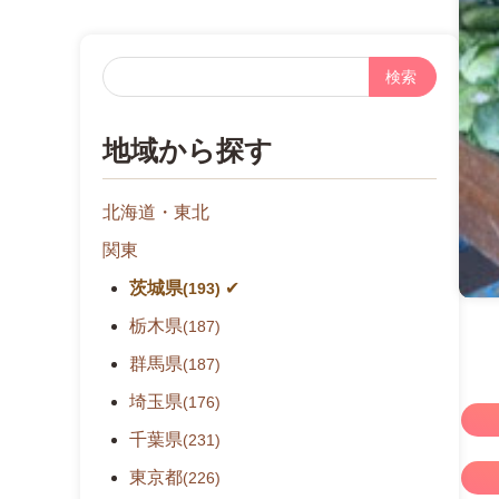
フ
リ
ー
地域から探す
検
索
北海道・東北
関東
茨城県
(193)
栃木県
(187)
群馬県
(187)
埼玉県
(176)
千葉県
(231)
東京都
(226)