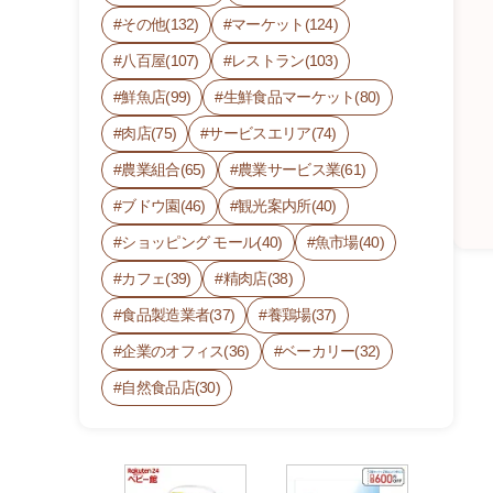
その他(132)
マーケット(124)
八百屋(107)
レストラン(103)
鮮魚店(99)
生鮮食品マーケット(80)
肉店(75)
サービスエリア(74)
農業組合(65)
農業サービス業(61)
ブドウ園(46)
観光案内所(40)
ショッピング モール(40)
魚市場(40)
カフェ(39)
精肉店(38)
食品製造業者(37)
養鶏場(37)
企業のオフィス(36)
ベーカリー(32)
い
き
自然食品店(30)
い
き
フ
ァ