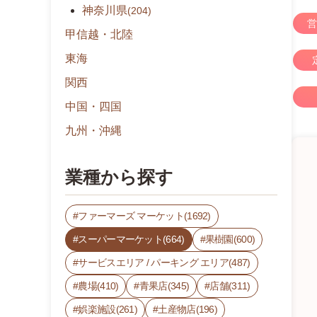
神奈川県
(204)
営
甲信越・北陸
東海
関西
中国・四国
九州・沖縄
業種から探す
ファーマーズ マーケット(1692)
スーパーマーケット(664)
果樹園(600)
サービスエリア / パーキング エリア(487)
農場(410)
青果店(345)
店舗(311)
娯楽施設(261)
土産物店(196)