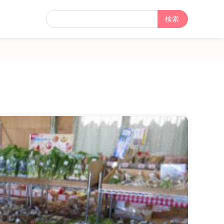
フ
リ
ー
検
索