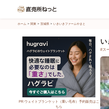
直
ホーム
関東
茨城県
いきいきファームやまと
売
所
い
ね
っ
#ス
と
PR:ウェイトブランケット（重い毛布）予約販売はこ
ちら