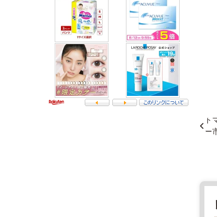
ー
ム
や
ま
と
3
茨
0
城
9
県
-
ス
1
ー
2
パ
4
ー
4
マ
茨
ー
城
ケ
県
ッ
桜
ト
川
2