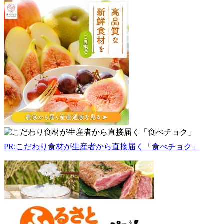
協
和
町
施
設
園
芸
協
同
組
合
309-
1107
茨
PR:こだわり食材が生産者から直接届く「食べチョク」
城
県
筑
西
市
門
井
1705