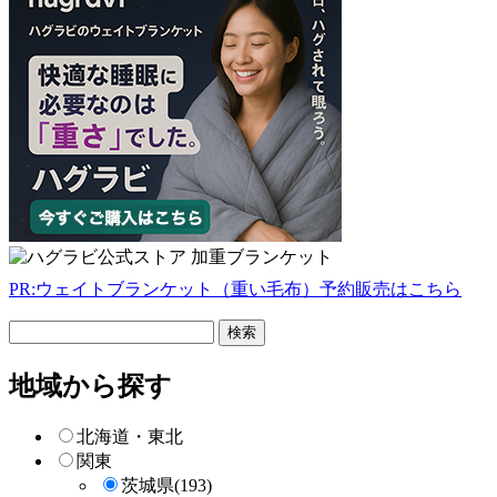
PR:ウェイトブランケット（重い毛布）予約販売はこちら
フ
リ
ー
地域から探す
検
索
北海道・東北
関東
茨城県
(193)