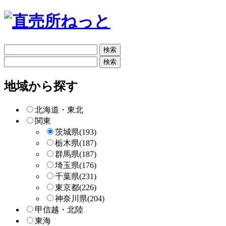
フ
リ
フ
ー
リ
検
ー
地域から探す
索
検
索
北海道・東北
関東
茨城県
(193)
栃木県
(187)
群馬県
(187)
埼玉県
(176)
千葉県
(231)
東京都
(226)
神奈川県
(204)
甲信越・北陸
東海