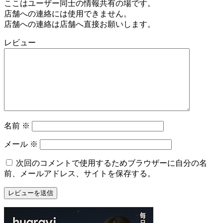
ここはユーザー同士の情報共有の場です。
ー
店舗への連絡には使用できません。
ケ
店舗への連絡は店舗へ直接お願いします。
ッ
ト
レビュー
2022
年
8
月
14
日
2022
直
年
売
名前
※
8
所
月
ね
メール
※
20
っ
日
と
次回のコメントで使用するためブラウザーに自分の名
前、メールアドレス、サイトを保存する。