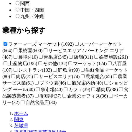
関西
中国・四国
九州・沖縄
業種から探す
ファーマーズ マーケット(1692)
スーパーマーケット
(664)
果樹園(600)
サービスエリア / パーキング エリア
(487)
農場(410)
青果店(345)
店舗(311)
娯楽施設(261)
土産物店(196)
その他(132)
マーケット(124)
八百屋
(107)
レストラン(103)
鮮魚店(99)
生鮮食品マーケット
(80)
肉店(75)
サービスエリア(74)
農業組合(65)
農業
サービス業(61)
ブドウ園(46)
観光案内所(40)
ショッピ
ング モール(40)
魚市場(40)
カフェ(39)
精肉店(38)
食
品製造業者(37)
養鶏場(37)
企業のオフィス(36)
ベーカ
リー(32)
自然食品店(30)
直
ホーム
売
関東
所
茨城県
ね
協和町施設園芸協同組合