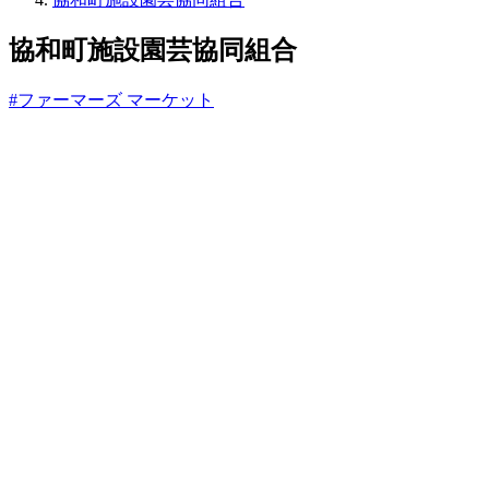
っ
と
協和町施設園芸協同組合
#ファーマーズ マーケット