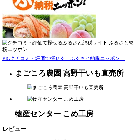
0296-
57-
2956
9:00-
16:00
水
曜
日
PR:クチコミ・評価で探せる「ふるさと納税ニッポン」
まごころ農園 高野干いも直売所
茨
城
県
フ
ァ
物産センター こめ工房
ー
マ
ー
レビュー
ズ
マ