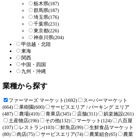
栃木県
(187)
群馬県
(187)
埼玉県
(176)
千葉県
(231)
東京都
(226)
神奈川県
(204)
甲信越・北陸
東海
関西
中国・四国
九州・沖縄
業種から探す
ファーマーズ マーケット(1692)
スーパーマーケット
(664)
果樹園(600)
サービスエリア / パーキング エリア
(487)
農場(410)
青果店(345)
店舗(311)
娯楽施設(261)
土産物店(196)
その他(132)
マーケット(124)
八百屋
(107)
レストラン(103)
鮮魚店(99)
生鮮食品マーケット
(80)
肉店(75)
サービスエリア(74)
農業組合(65)
農業