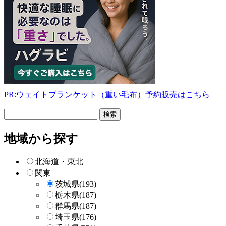
PR:ウェイトブランケット（重い毛布）予約販売はこちら
フ
リ
ー
地域から探す
検
索
北海道・東北
関東
茨城県
(193)
栃木県
(187)
群馬県
(187)
埼玉県
(176)