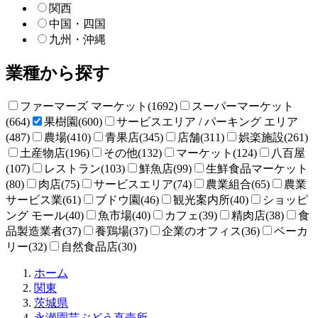
関西
中国・四国
九州・沖縄
業種から探す
ファーマーズ マーケット(1692)
スーパーマーケット
(664)
果樹園(600)
サービスエリア / パーキング エリア
(487)
農場(410)
青果店(345)
店舗(311)
娯楽施設(261)
土産物店(196)
その他(132)
マーケット(124)
八百屋
(107)
レストラン(103)
鮮魚店(99)
生鮮食品マーケット
(80)
肉店(75)
サービスエリア(74)
農業組合(65)
農業
サービス業(61)
ブドウ園(46)
観光案内所(40)
ショッピ
ング モール(40)
魚市場(40)
カフェ(39)
精肉店(38)
食
品製造業者(37)
養鶏場(37)
企業のオフィス(36)
ベーカ
リー(32)
自然食品店(30)
直
ホーム
売
関東
所
茨城県
ね
永瀬園芸ぶどう直売所