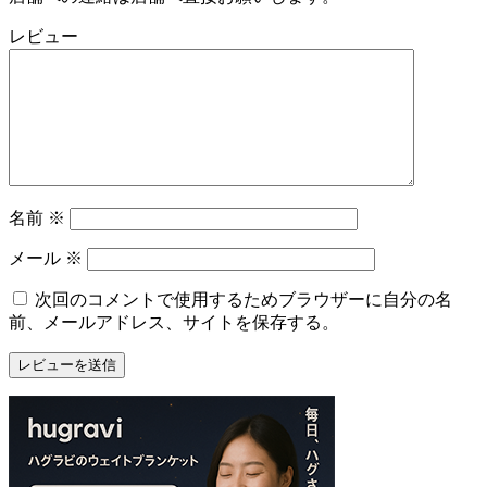
日
2022
レビュー
直
年
売
8
所
月
ね
20
っ
日
と
名前
※
メール
※
次回のコメントで使用するためブラウザーに自分の名
前、メールアドレス、サイトを保存する。