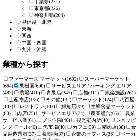
千葉県
(231)
東京都
(226)
神奈川県
(204)
甲信越・北陸
東海
関西
中国・四国
九州・沖縄
業種から探す
ファーマーズ マーケット(1692)
スーパーマーケット
(664)
果樹園(600)
サービスエリア / パーキング エリア
(487)
農場(410)
青果店(345)
店舗(311)
娯楽施設(261)
土産物店(196)
その他(132)
マーケット(124)
八百屋
(107)
レストラン(103)
鮮魚店(99)
生鮮食品マーケット
(80)
肉店(75)
サービスエリア(74)
農業組合(65)
農業
サービス業(61)
ブドウ園(46)
観光案内所(40)
ショッピ
ング モール(40)
魚市場(40)
カフェ(39)
精肉店(38)
食
品製造業者(37)
養鶏場(37)
企業のオフィス(36)
ベーカ