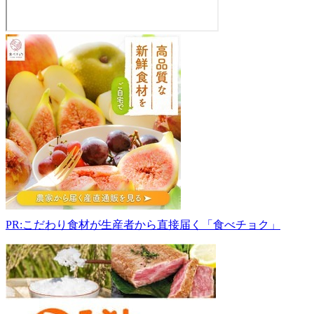
永
瀬
園
芸
ぶ
ど
う
直
売
所
304-
0061
茨
PR:こだわり食材が生産者から直接届く「食べチョク」
城
県
下
妻
市
下