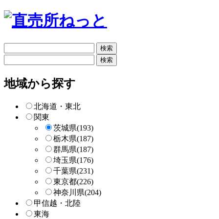
フ
リ
フ
ー
リ
検
ー
地域から探す
索
検
索
北海道・東北
関東
茨城県
(193)
栃木県
(187)
群馬県
(187)
埼玉県
(176)
千葉県
(231)
東京都
(226)
神奈川県
(204)
甲信越・北陸
東海