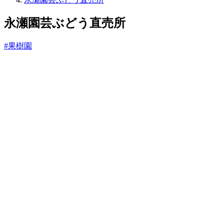
っ
と
永瀬園芸ぶどう直売所
#果樹園