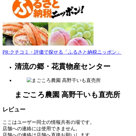
妻
丙
399-
1
0296-
45-
0932
9:00-
18:30
PR:クチコミ・評価で探せる「ふるさと納税ニッポン」
清流の郷・花貫物産センター
茨
城
県
果
まごころ農園 高野干いも直売所
樹
園
レビュー
2022
年
ここはユーザー同士の情報共有の場です。
8
月
店舗への連絡には使用できません。
14
店舗への連絡は店舗へ直接お願いします。