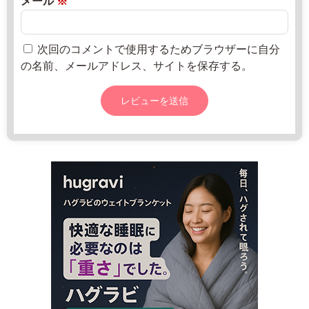
メール
※
-
0
売
8
2
所
8
2
ね
次回のコメントで使用するためブラウザーに自分
8
年
っ
の名前、メールアドレス、サイトを保存する。
8
8
と
月
9:
2
3
0
0
日
-
1
7:
3
0