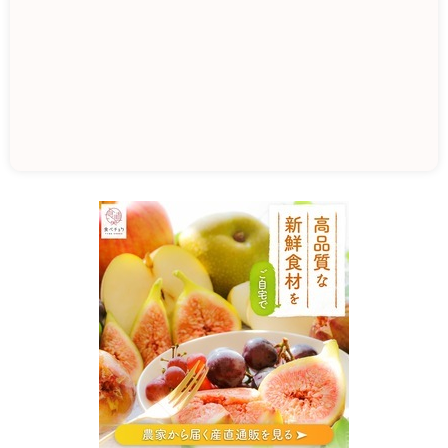
J
A
ほ
こ
た
フ
ァ
ー
マ
ー