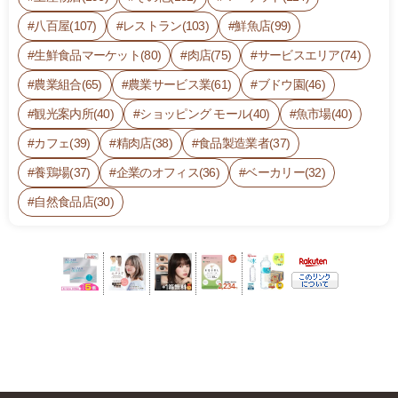
八百屋(107)
レストラン(103)
鮮魚店(99)
生鮮食品マーケット(80)
肉店(75)
サービスエリア(74)
農業組合(65)
農業サービス業(61)
ブドウ園(46)
観光案内所(40)
ショッピング モール(40)
魚市場(40)
カフェ(39)
精肉店(38)
食品製造業者(37)
養鶏場(37)
企業のオフィス(36)
ベーカリー(32)
自然食品店(30)