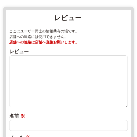
城
マ
県
ー
レビュー
鉾
ズ
田
マ
ここはユーザー同士の情報共有の場です。
市
ー
店舗への連絡には使用できません。
飯
ケ
店舗への連絡は店舗へ直接お願いします。
名
ッ
レビュー
5
ト
3
2
7
0
-
2
1
2
0
年
2
8
9
月
1
1
名前
※
-
4
3
日
4
2
直