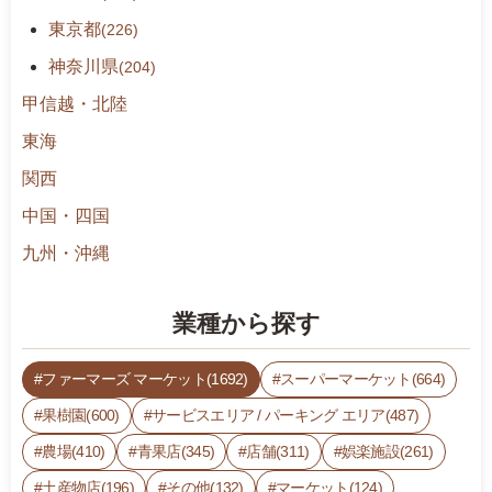
東京都
(226)
神奈川県
(204)
甲信越・北陸
東海
関西
中国・四国
九州・沖縄
業種から探す
ファーマーズ マーケット(1692)
スーパーマーケット(664)
果樹園(600)
サービスエリア / パーキング エリア(487)
農場(410)
青果店(345)
店舗(311)
娯楽施設(261)
土産物店(196)
その他(132)
マーケット(124)