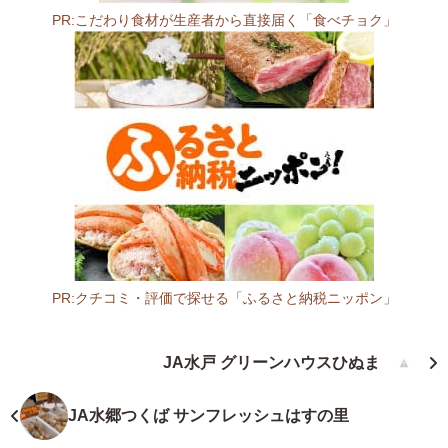
ズ
PR:こだわり食材が生産者から直接届く「食べチョク」
マ
ー
ケ
ッ
ト
な
だ
ろ
う
3
1
1
PR:クチコミ・評価で探せる「ふるさと納税ニッポン」
-
茨
1
城
JA水戸 グリーンハウスひぬま
5
県
2
フ
1
ァ
JA水郷つくば サンフレッシュはすの里
茨
ー