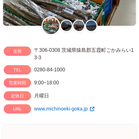
〒306-0308 茨城県猿島郡五霞町ごかみらい1
住所
3-3
0280-84-1000
TEL
9:00~18:00
営業時間
月曜日
定休日
www.michinoeki-goka.jp
URL