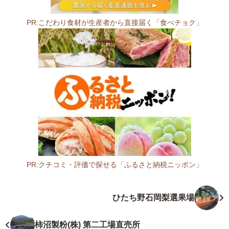
0
3
PR:こだわり食材が生産者から直接届く「食べチョク」
0
8
茨
城
県
猿
島
郡
五
霞
町
ご
PR:クチコミ・評価で探せる「ふるさと納税ニッポン」
か
茨
み
城
ひたち野石岡梨選果場
ら
県
い
サ
1
ー
柿沼製粉(株) 第二工場直売所