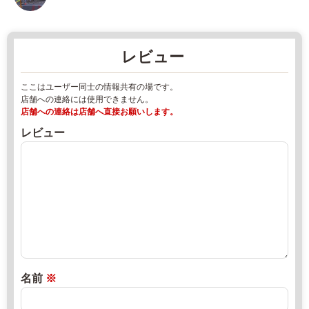
3
ビ
-
ス
3
エ
レビュー
0
リ
2
ア
ここはユーザー同士の情報共有の場です。
8
/
店舗への連絡には使用できません。
0
パ
店舗への連絡は店舗へ直接お願いします。
-
ー
レビュー
8
キ
4
ン
-
グ
1
エ
0
リ
0
ア
0
2
0
9:
2
名前
※
0
2
0
年