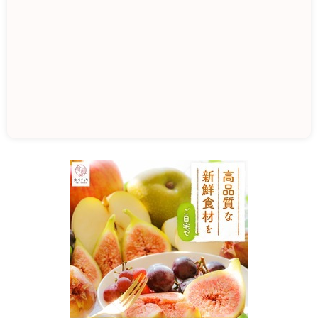
道
の
駅
ご
か
3
0
6
-