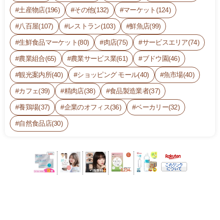
土産物店(196)
その他(132)
マーケット(124)
八百屋(107)
レストラン(103)
鮮魚店(99)
生鮮食品マーケット(80)
肉店(75)
サービスエリア(74)
農業組合(65)
農業サービス業(61)
ブドウ園(46)
観光案内所(40)
ショッピング モール(40)
魚市場(40)
カフェ(39)
精肉店(38)
食品製造業者(37)
養鶏場(37)
企業のオフィス(36)
ベーカリー(32)
自然食品店(30)