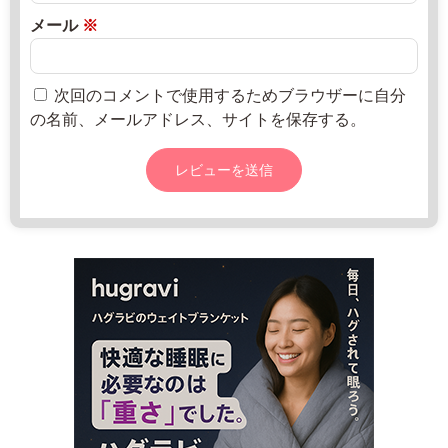
-
8
メール
※
1
月
8:
1
0
次回のコメントで使用するためブラウザーに自分
4
0
の名前、メールアドレス、サイトを保存する。
日
月
2
直
曜
0
売
日
2
所
2
ね
年
っ
8
と
月
2
0
日