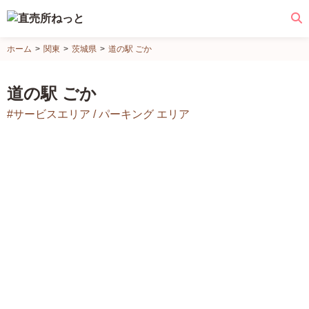
直
ホーム
関東
茨城県
道の駅 ごか
売
所
道の駅 ごか
ね
#サービスエリア / パーキング エリア
っ
と