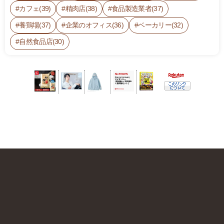
カフェ(39)
精肉店(38)
食品製造業者(37)
養鶏場(37)
企業のオフィス(36)
ベーカリー(32)
自然食品店(30)