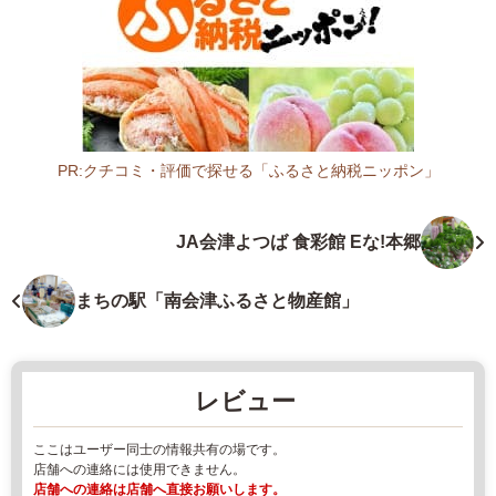
郡
山
市
田
村
町
下
PR:クチコミ・評価で探せる「ふるさと納税ニッポン」
行
福
合
島
JA会津よつば 食彩館 Eな!本郷
石
県
山
八
田
百
まちの駅「南会津ふるさと物産館」
5
屋
5
2
-
0
レビュー
1
2
2
ここはユーザー同士の情報共有の場です。
年
店舗への連絡には使用できません。
-
8
店舗への連絡は店舗へ直接お願いします。