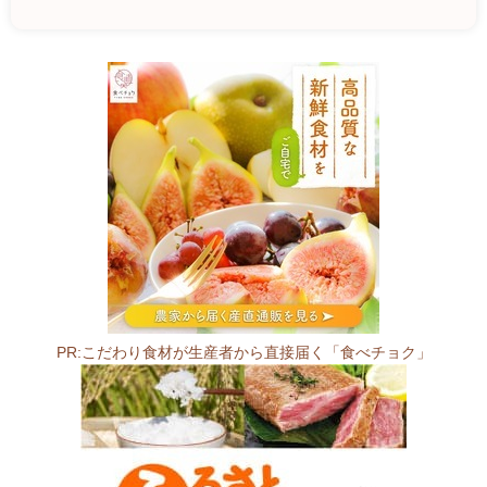
野
菜
直
売
所
9
6
3
-
0
7
PR:こだわり食材が生産者から直接届く「食べチョク」
2
6
福
島
県