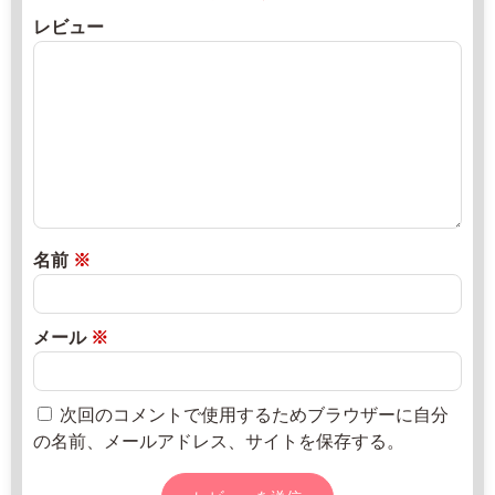
月
レビュー
1
8
日
2
直
0
売
2
所
2
ね
年
っ
8
と
名前
※
月
2
0
メール
※
日
次回のコメントで使用するためブラウザーに自分
の名前、メールアドレス、サイトを保存する。