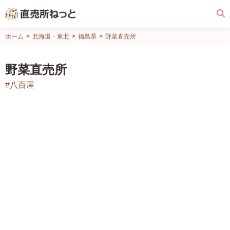
直
ホーム
北海道・東北
福島県
野菜直売所
売
所
野菜直売所
ね
#八百屋
っ
と