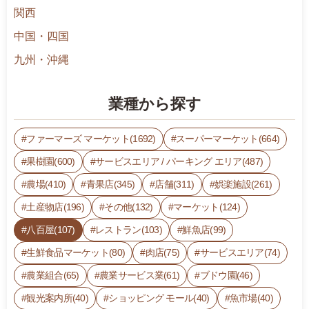
関西
中国・四国
九州・沖縄
業種から探す
ファーマーズ マーケット(1692)
スーパーマーケット(664)
果樹園(600)
サービスエリア / パーキング エリア(487)
農場(410)
青果店(345)
店舗(311)
娯楽施設(261)
土産物店(196)
その他(132)
マーケット(124)
八百屋(107)
レストラン(103)
鮮魚店(99)
生鮮食品マーケット(80)
肉店(75)
サービスエリア(74)
農業組合(65)
農業サービス業(61)
ブドウ園(46)
観光案内所(40)
ショッピング モール(40)
魚市場(40)