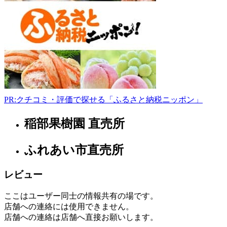
町
原
田
5-
4
024-
966-
0213
11:00-
18:00
PR:クチコミ・評価で探せる「ふるさと納税ニッポン」
日
曜
稲部果樹園 直売所
福
日
島
県
ふれあい市直売所
農
レビュー
場
2022
ここはユーザー同士の情報共有の場です。
年
店舗への連絡には使用できません。
8
月
店舗への連絡は店舗へ直接お願いします。
18