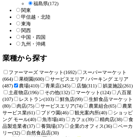
福島県
(172)
関東
甲信越・北陸
東海
関西
中国・四国
九州・沖縄
業種から探す
ファーマーズ マーケット(1692)
スーパーマーケット
(664)
果樹園(600)
サービスエリア / パーキング エリア
(487)
農場(410)
青果店(345)
店舗(311)
娯楽施設(261)
土産物店(196)
その他(132)
マーケット(124)
八百屋
(107)
レストラン(103)
鮮魚店(99)
生鮮食品マーケット
(80)
肉店(75)
サービスエリア(74)
農業組合(65)
農業
サービス業(61)
ブドウ園(46)
観光案内所(40)
ショッピ
ング モール(40)
魚市場(40)
カフェ(39)
精肉店(38)
食
品製造業者(37)
養鶏場(37)
企業のオフィス(36)
ベーカ
リー(32)
自然食品店(30)