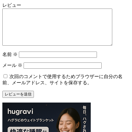
レビュー
日
2022
直
年
売
8
所
月
ね
20
っ
日
と
名前
※
メール
※
次回のコメントで使用するためブラウザーに自分の名
前、メールアドレス、サイトを保存する。