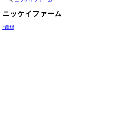
っ
と
ニッケイファーム
#農場