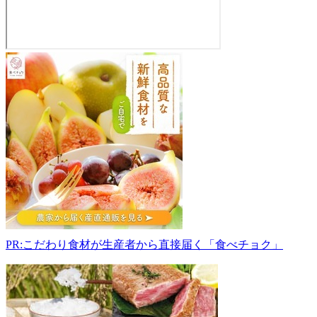
ニ
ッ
ケ
イ
フ
ァ
ー
ム
963-
0201
福
島
県
PR:こだわり食材が生産者から直接届く「食べチョク」
郡
山
市
大
槻