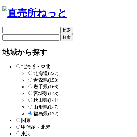
フ
リ
フ
ー
リ
検
ー
地域から探す
索
検
索
北海道・東北
北海道
(227)
青森県
(153)
岩手県
(166)
宮城県
(143)
秋田県
(141)
山形県
(147)
福島県
(172)
関東
甲信越・北陸
東海