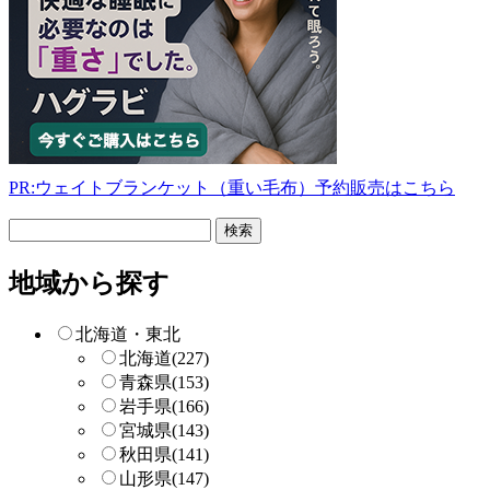
PR:ウェイトブランケット（重い毛布）予約販売はこちら
フ
リ
ー
地域から探す
検
索
北海道・東北
北海道
(227)
青森県
(153)
岩手県
(166)
宮城県
(143)
秋田県
(141)
山形県
(147)