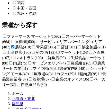
関西
中国・四国
九州・沖縄
業種から探す
ファーマーズ マーケット(1692)
スーパーマーケット
(664)
果樹園(600)
サービスエリア / パーキング エリア
(487)
農場(410)
青果店(345)
店舗(311)
娯楽施設(261)
土産物店(196)
その他(132)
マーケット(124)
八百屋
(107)
レストラン(103)
鮮魚店(99)
生鮮食品マーケット
(80)
肉店(75)
サービスエリア(74)
農業組合(65)
農業
サービス業(61)
ブドウ園(46)
観光案内所(40)
ショッピ
ング モール(40)
魚市場(40)
カフェ(39)
精肉店(38)
食
品製造業者(37)
養鶏場(37)
企業のオフィス(36)
ベーカ
リー(32)
自然食品店(30)
直
ホーム
売
北海道・東北
所
福島県
ね
ニッケイファーム