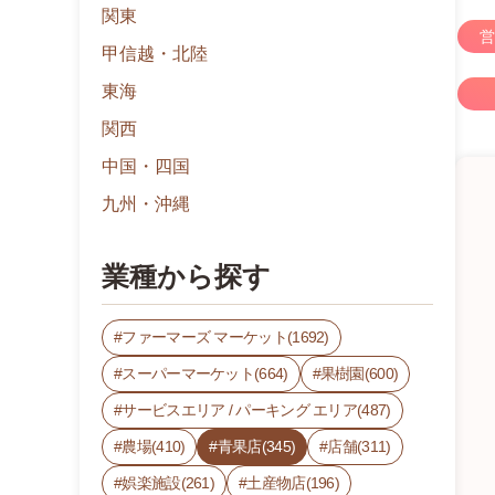
関東
営
甲信越・北陸
東海
関西
中国・四国
九州・沖縄
業種から探す
ファーマーズ マーケット(1692)
スーパーマーケット(664)
果樹園(600)
サービスエリア / パーキング エリア(487)
農場(410)
青果店(345)
店舗(311)
娯楽施設(261)
土産物店(196)