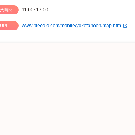
11:00~17:00
業時間
www.plecolo.com/mobile/yokotanoen/map.htm
URL