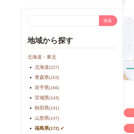
フ
リ
ー
地域から探す
検
索
北海道・東北
北海道
(227)
青森県
(153)
岩手県
(166)
宮城県
(143)
秋田県
(141)
山形県
(147)
福島県
(172)