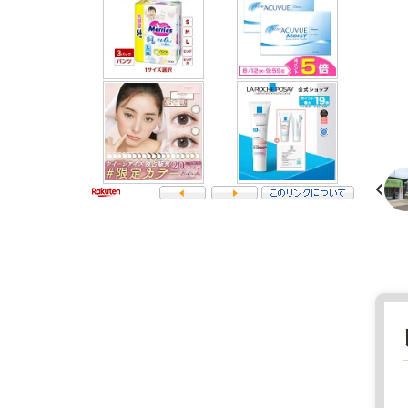
6
2
-
0
福
7
島
2
県
5
青
福
果
島
店
県
2
須
0
賀
2
川
2
市
年
日
8
照
月
田
1
下
8