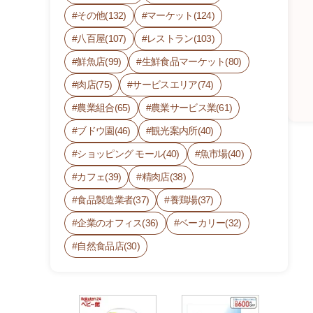
その他(132)
マーケット(124)
八百屋(107)
レストラン(103)
鮮魚店(99)
生鮮食品マーケット(80)
肉店(75)
サービスエリア(74)
農業組合(65)
農業サービス業(61)
ブドウ園(46)
観光案内所(40)
ショッピング モール(40)
魚市場(40)
カフェ(39)
精肉店(38)
横
食品製造業者(37)
養鶏場(37)
田
企業のオフィス(36)
ベーカリー(32)
農
園
自然食品店(30)
直
売
所
9