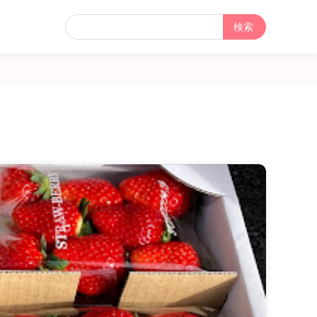
フ
リ
ー
検
索