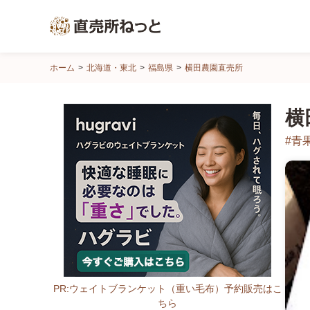
直
ホーム
北海道・東北
福島県
横田農園直売所
売
所
横
ね
っ
#青
と
PR:ウェイトブランケット（重い毛布）予約販売はこ
ちら