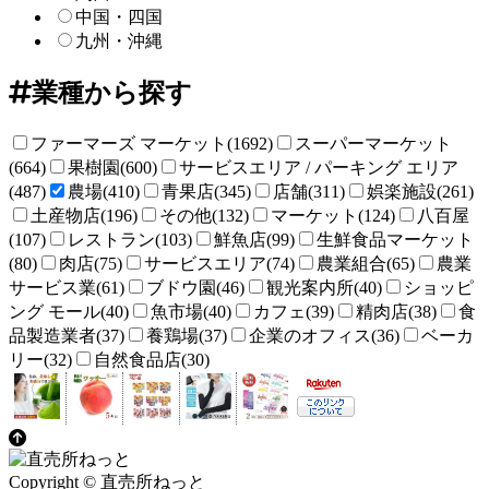
中国・四国
九州・沖縄
業種から探す
ファーマーズ マーケット(1692)
スーパーマーケット
(664)
果樹園(600)
サービスエリア / パーキング エリア
(487)
農場(410)
青果店(345)
店舗(311)
娯楽施設(261)
土産物店(196)
その他(132)
マーケット(124)
八百屋
(107)
レストラン(103)
鮮魚店(99)
生鮮食品マーケット
(80)
肉店(75)
サービスエリア(74)
農業組合(65)
農業
サービス業(61)
ブドウ園(46)
観光案内所(40)
ショッピ
ング モール(40)
魚市場(40)
カフェ(39)
精肉店(38)
食
品製造業者(37)
養鶏場(37)
企業のオフィス(36)
ベーカ
リー(32)
自然食品店(30)
Copyright © 直売所ねっと