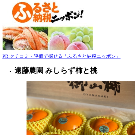
郡
鏡
石
町
蒲
之
沢
町
216
PR:クチコミ・評価で探せる「ふるさと納税ニッポン」
0248-
75-
遠藤農園 みしらず柿と桃
5519
福
www.uyou.gr.jp/nagadan
島
-
県
農
場
2022
年
8
月
18