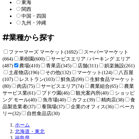
東海
関西
中国・四国
九州・沖縄
業種から探す
ファーマーズ マーケット(1692)
スーパーマーケット
(664)
果樹園(600)
サービスエリア / パーキング エリア
(487)
農場(410)
青果店(345)
店舗(311)
娯楽施設(261)
土産物店(196)
その他(132)
マーケット(124)
八百屋
(107)
レストラン(103)
鮮魚店(99)
生鮮食品マーケット
(80)
肉店(75)
サービスエリア(74)
農業組合(65)
農業
サービス業(61)
ブドウ園(46)
観光案内所(40)
ショッピ
ング モール(40)
魚市場(40)
カフェ(39)
精肉店(38)
食
品製造業者(37)
養鶏場(37)
企業のオフィス(36)
ベーカ
リー(32)
自然食品店(30)
直
ホーム
売
北海道・東北
所
福島県