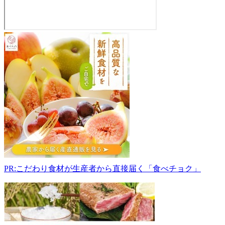
ナ
ガ
ダ
ン
フ
ル
ー
ツ
ガ
ー
デ
ン
969-
PR:こだわり食材が生産者から直接届く「食べチョク」
0401
福
島
県
岩
瀬