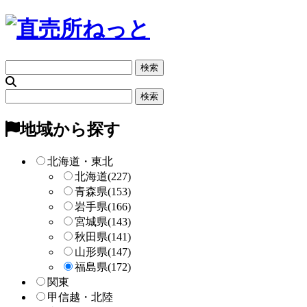
フ
リ
ー
フ
検
リ
索
ー
地域から探す
検
索
北海道・東北
北海道
(227)
青森県
(153)
岩手県
(166)
宮城県
(143)
秋田県
(141)
山形県
(147)
福島県
(172)
関東
甲信越・北陸