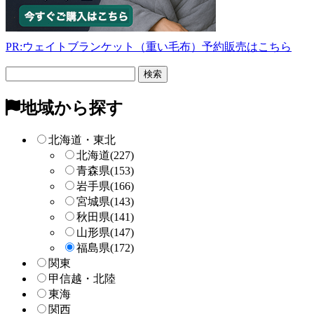
PR:ウェイトブランケット（重い毛布）予約販売はこちら
フ
リ
ー
地域から探す
検
索
北海道・東北
北海道
(227)
青森県
(153)
岩手県
(166)
宮城県
(143)
秋田県
(141)
山形県
(147)
福島県
(172)
関東
甲信越・北陸
東海
関西