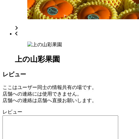
日
2022
直
年
売
8
所
月
ね
20
っ
日
と
上の山彩果園
レビュー
ここはユーザー同士の情報共有の場です。
店舗への連絡には使用できません。
店舗への連絡は店舗へ直接お願いします。
レビュー