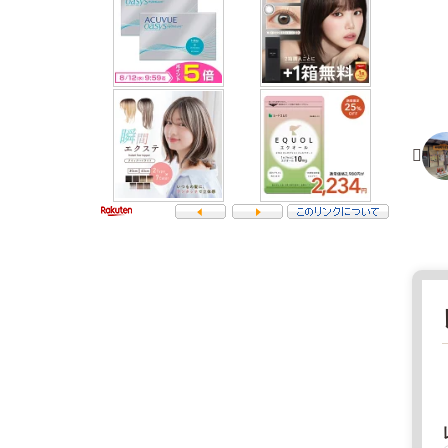
ー
ク
福
9
島
6
県
1
マ
-
ー
0
ケ
8
ッ
3
ト
5
2
福
0
島
2
県
2
白
年
河
8
市
月
白
1
坂
8
石