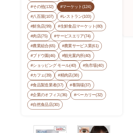
その他(132)
マーケット(124)
八百屋(107)
レストラン(103)
鮮魚店(99)
生鮮食品マーケット(80)
肉店(75)
サービスエリア(74)
農業組合(65)
農業サービス業(61)
ブドウ園(46)
観光案内所(40)
ショッピング モール(40)
魚市場(40)
農
産
カフェ(39)
精肉店(38)
物
食品製造業者(37)
養鶏場(37)
直
売
企業のオフィス(36)
ベーカリー(32)
所
自然食品店(30)
ア
グ
リ
パ