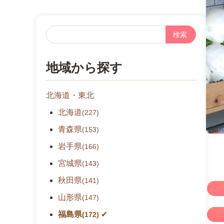
フ
リ
ー
地域から探す
検
索
北海道・東北
北海道
(227)
青森県
(153)
岩手県
(166)
宮城県
(143)
秋田県
(141)
山形県
(147)
福島県
(172)