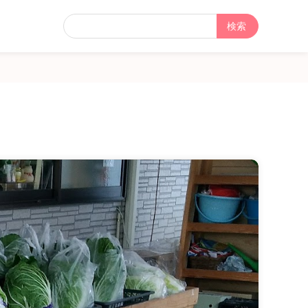
フ
リ
ー
検
索