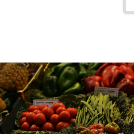
0
0
-
1
7:
3
0