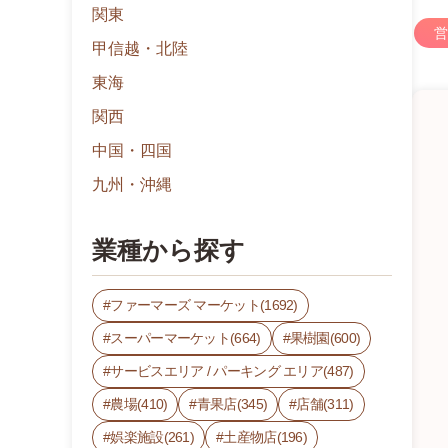
関東
営
甲信越・北陸
東海
関西
中国・四国
九州・沖縄
業種から探す
ファーマーズ マーケット(1692)
スーパーマーケット(664)
果樹園(600)
サービスエリア / パーキング エリア(487)
農場(410)
青果店(345)
店舗(311)
娯楽施設(261)
土産物店(196)