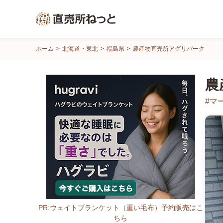
直
ホーム
北海道・東北
福島県
農産物直売所アグリパーク
売
所
農
ね
っ
#マ
と
PR:ウェイトブランケット（重い毛布）予約販売はこ
ちら