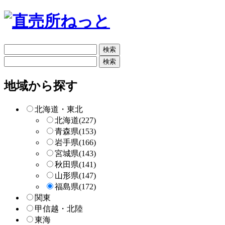
フ
リ
フ
ー
リ
検
ー
地域から探す
索
検
索
北海道・東北
北海道
(227)
青森県
(153)
岩手県
(166)
宮城県
(143)
秋田県
(141)
山形県
(147)
福島県
(172)
関東
甲信越・北陸
東海