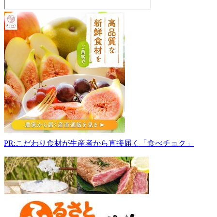
佐
川
果
樹
園
直
売
所
961-
0021
福
島
県
PR:こだわり食材が生産者から直接届く「食べチョク」
白
河
市
関
辺
引
目
橋