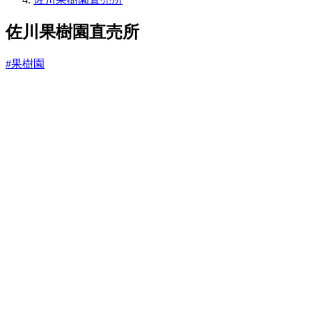
っ
と
佐川果樹園直売所
#果樹園