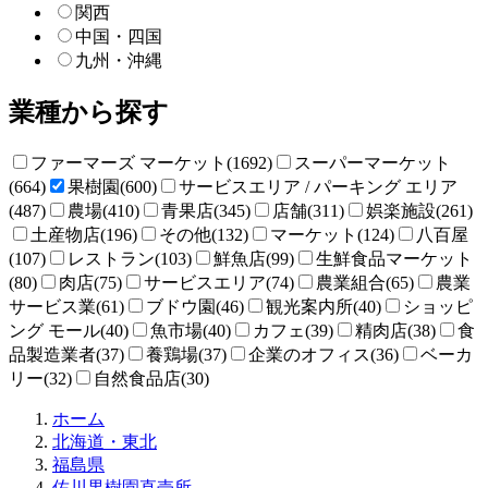
関西
中国・四国
九州・沖縄
業種から探す
ファーマーズ マーケット(1692)
スーパーマーケット
(664)
果樹園(600)
サービスエリア / パーキング エリア
(487)
農場(410)
青果店(345)
店舗(311)
娯楽施設(261)
土産物店(196)
その他(132)
マーケット(124)
八百屋
(107)
レストラン(103)
鮮魚店(99)
生鮮食品マーケット
(80)
肉店(75)
サービスエリア(74)
農業組合(65)
農業
サービス業(61)
ブドウ園(46)
観光案内所(40)
ショッピ
ング モール(40)
魚市場(40)
カフェ(39)
精肉店(38)
食
品製造業者(37)
養鶏場(37)
企業のオフィス(36)
ベーカ
リー(32)
自然食品店(30)
直
ホーム
売
北海道・東北
所
福島県
ね
佐川果樹園直売所