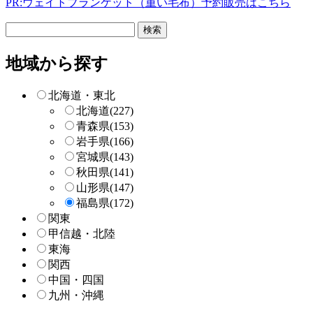
PR:ウェイトブランケット（重い毛布）予約販売はこちら
フ
リ
ー
地域から探す
検
索
北海道・東北
北海道
(227)
青森県
(153)
岩手県
(166)
宮城県
(143)
秋田県
(141)
山形県
(147)
福島県
(172)
関東
甲信越・北陸
東海
関西
中国・四国
九州・沖縄