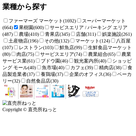
業種から探す
ファーマーズ マーケット(1692)
スーパーマーケット
(664)
果樹園(600)
サービスエリア / パーキング エリア
(487)
農場(410)
青果店(345)
店舗(311)
娯楽施設(261)
土産物店(196)
その他(132)
マーケット(124)
八百屋
(107)
レストラン(103)
鮮魚店(99)
生鮮食品マーケット
(80)
肉店(75)
サービスエリア(74)
農業組合(65)
農業
サービス業(61)
ブドウ園(46)
観光案内所(40)
ショッピ
ング モール(40)
魚市場(40)
カフェ(39)
精肉店(38)
食
品製造業者(37)
養鶏場(37)
企業のオフィス(36)
ベーカ
リー(32)
自然食品店(30)
Copyright © 直売所ねっと