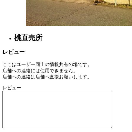
2022
直
年
売
8
所
月
ね
20
っ
日
と
桃直売所
レビュー
ここはユーザー同士の情報共有の場です。
店舗への連絡には使用できません。
店舗への連絡は店舗へ直接お願いします。
レビュー