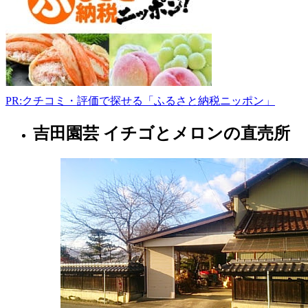
42
0248-
22-
1611
-
PR:クチコミ・評価で探せる「ふるさと納税ニッポン」
吉田園芸 イチゴとメロンの直売所
福
島
県
果
樹
園
2022
年
8
月
18
日