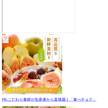
直
売
所
あ
さ
マ
ル
シ
ェ
963-
6204
福
島
PR:こだわり食材が生産者から直接届く「食べチョク」
県
石