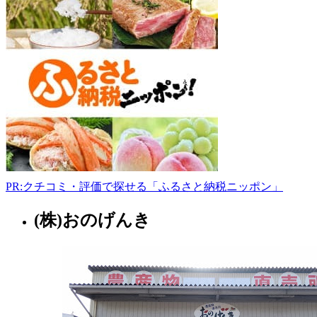
川
郡
浅
川
町
浅
川
本
町
西
裏
102-
1
PR:クチコミ・評価で探せる「ふるさと納税ニッポン」
0247-
36-
(株)おのげんき
1123
福
島
10:00-
県
17:30
店
舗
2022