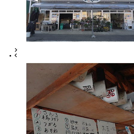
年
8
月
18
日
2022
直
年
売
8
所
月
ね
20
っ
日
と