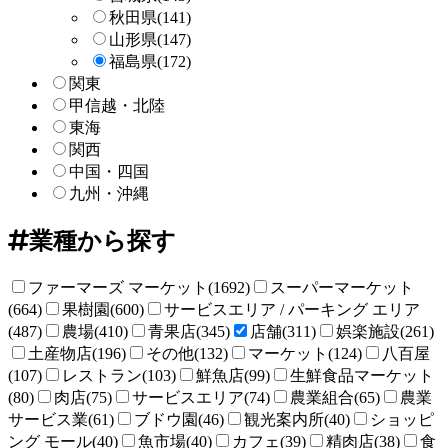
秋田県
(141)
山形県
(147)
福島県
(172)
関東
甲信越・北陸
東海
関西
中国・四国
九州・沖縄
業種から探す
ファーマーズ マーケット(1692)
スーパーマーケット
(664)
果樹園(600)
サービスエリア / パーキング エリア
(487)
農場(410)
青果店(345)
店舗(311)
娯楽施設(261)
土産物店(196)
その他(132)
マーケット(124)
八百屋
(107)
レストラン(103)
鮮魚店(99)
生鮮食品マーケット
(80)
肉店(75)
サービスエリア(74)
農業組合(65)
農業
サービス業(61)
ブドウ園(46)
観光案内所(40)
ショッピ
ング モール(40)
魚市場(40)
カフェ(39)
精肉店(38)
食