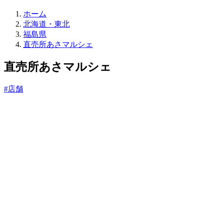
直
ホーム
売
北海道・東北
所
福島県
ね
直売所あさマルシェ
っ
と
直売所あさマルシェ
#店舗