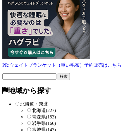
PR:ウェイトブランケット（重い毛布）予約販売はこちら
フ
リ
ー
地域から探す
検
索
北海道・東北
北海道
(227)
青森県
(153)
岩手県
(166)
宮城県
(143)