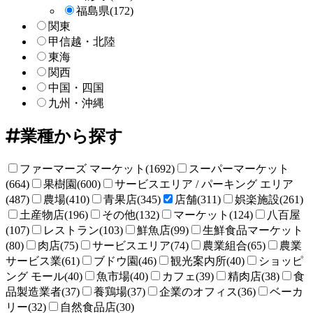
福島県
(172)
関東
甲信越・北陸
東海
関西
中国・四国
九州・沖縄
業種から探す
ファーマーズ マーケット(1692)
スーパーマーケット
(664)
果樹園(600)
サービスエリア / パーキング エリア
(487)
農場(410)
青果店(345)
店舗(311)
娯楽施設(261)
土産物店(196)
その他(132)
マーケット(124)
八百屋
(107)
レストラン(103)
鮮魚店(99)
生鮮食品マーケット
(80)
肉店(75)
サービスエリア(74)
農業組合(65)
農業
サービス業(61)
ブドウ園(46)
観光案内所(40)
ショッピ
ング モール(40)
魚市場(40)
カフェ(39)
精肉店(38)
食
品製造業者(37)
養鶏場(37)
企業のオフィス(36)
ベーカ
リー(32)
自然食品店(30)