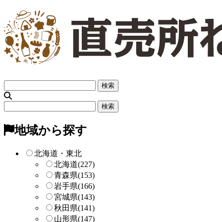
フ
リ
ー
フ
検
リ
索
ー
地域から探す
検
索
北海道・東北
北海道
(227)
青森県
(153)
岩手県
(166)
宮城県
(143)
秋田県
(141)
山形県
(147)