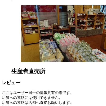
life.ja-
ー
group.jp/farm/market/detail%3Fid%3D998
ズ
9:00-
マ
17:00
ー
ケ
ッ
ト
2022
年
8
月
18
日
2022
直
年
売
生産者直売所
8
所
月
ね
レビュー
20
っ
日
と
ここはユーザー同士の情報共有の場です。
店舗への連絡には使用できません。
店舗への連絡は店舗へ直接お願いします。