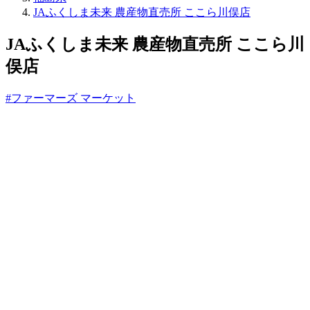
ね
JAふくしま未来 農産物直売所 ここら川俣店
っ
と
JAふくしま未来 農産物直売所 ここら川
俣店
#ファーマーズ マーケット