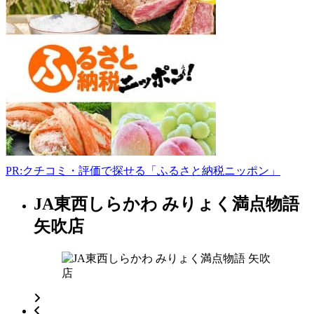
川
俣
店
960-
1406
福
島
県
伊
達
郡
川
PR:クチコミ・評価で探せる「ふるさと納税ニッポン」
俣
町
JA東西しらかわ みりょく満点物語
福
鶴
島
矢吹店
沢
県
東
13-
フ
1
ァ
024-
ー
566-
2670
マ