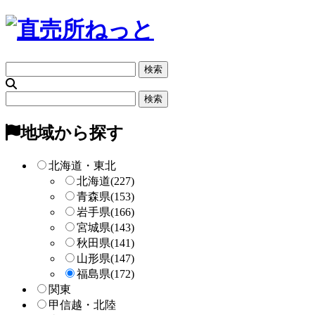
フ
リ
ー
フ
検
リ
索
ー
地域から探す
検
索
北海道・東北
北海道
(227)
青森県
(153)
岩手県
(166)
宮城県
(143)
秋田県
(141)
山形県
(147)
福島県
(172)
関東
甲信越・北陸