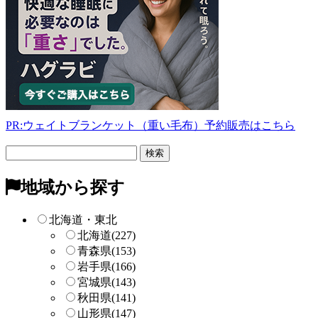
PR:ウェイトブランケット（重い毛布）予約販売はこちら
フ
リ
ー
地域から探す
検
索
北海道・東北
北海道
(227)
青森県
(153)
岩手県
(166)
宮城県
(143)
秋田県
(141)
山形県
(147)