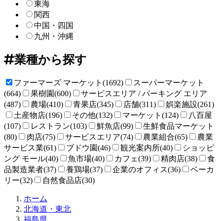
東海
関西
中国・四国
九州・沖縄
業種から探す
ファーマーズ マーケット(1692)
スーパーマーケット
(664)
果樹園(600)
サービスエリア / パーキング エリア
(487)
農場(410)
青果店(345)
店舗(311)
娯楽施設(261)
土産物店(196)
その他(132)
マーケット(124)
八百屋
(107)
レストラン(103)
鮮魚店(99)
生鮮食品マーケット
(80)
肉店(75)
サービスエリア(74)
農業組合(65)
農業
サービス業(61)
ブドウ園(46)
観光案内所(40)
ショッピ
ング モール(40)
魚市場(40)
カフェ(39)
精肉店(38)
食
品製造業者(37)
養鶏場(37)
企業のオフィス(36)
ベーカ
リー(32)
自然食品店(30)
直
ホーム
売
北海道・東北
所
福島県