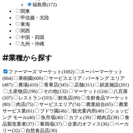
福島県
(172)
関東
甲信越・北陸
東海
関西
中国・四国
九州・沖縄
業種から探す
ファーマーズ マーケット(1692)
スーパーマーケット
(664)
果樹園(600)
サービスエリア / パーキング エリア
(487)
農場(410)
青果店(345)
店舗(311)
娯楽施設(261)
土産物店(196)
その他(132)
マーケット(124)
八百屋
(107)
レストラン(103)
鮮魚店(99)
生鮮食品マーケット
(80)
肉店(75)
サービスエリア(74)
農業組合(65)
農業
サービス業(61)
ブドウ園(46)
観光案内所(40)
ショッピ
ング モール(40)
魚市場(40)
カフェ(39)
精肉店(38)
食
品製造業者(37)
養鶏場(37)
企業のオフィス(36)
ベーカ
リー(32)
自然食品店(30)