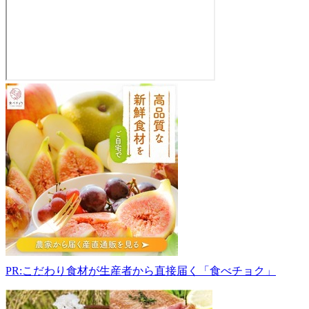
JA
ふ
く
し
ま
未
来
農
産
物
直
売
所
PR:こだわり食材が生産者から直接届く「食べチョク」
こ
こ
ら