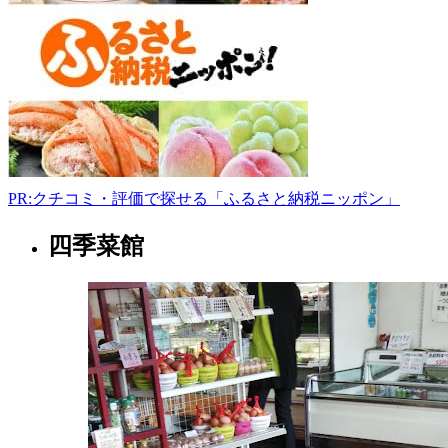
中
-
PR:クチコミ・評価で探せる「ふるさと納税ニッポン」
四季菜館
山
形
県
果
樹
園
2022
年
8