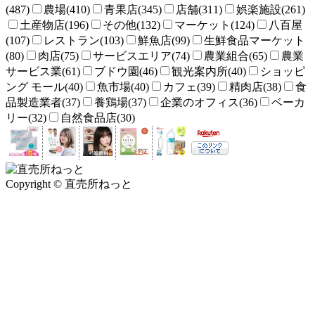
(487)
農場(410)
青果店(345)
店舗(311)
娯楽施設(261)
土産物店(196)
その他(132)
マーケット(124)
八百屋
(107)
レストラン(103)
鮮魚店(99)
生鮮食品マーケット
(80)
肉店(75)
サービスエリア(74)
農業組合(65)
農業
サービス業(61)
ブドウ園(46)
観光案内所(40)
ショッピ
ング モール(40)
魚市場(40)
カフェ(39)
精肉店(38)
食
品製造業者(37)
養鶏場(37)
企業のオフィス(36)
ベーカ
リー(32)
自然食品店(30)
Copyright © 直売所ねっと