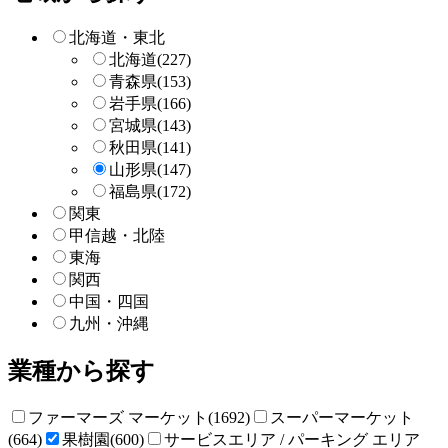
検
索
北海道・東北
北海道
(227)
青森県
(153)
岩手県
(166)
宮城県
(143)
秋田県
(141)
山形県
(147)
福島県
(172)
関東
甲信越・北陸
東海
関西
中国・四国
九州・沖縄
業種から探す
ファーマーズ マーケット(1692)
スーパーマーケット
(664)
果樹園(600)
サービスエリア / パーキング エリア