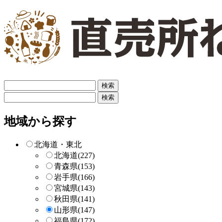
フ
リ
フ
ー
リ
検
ー
地域から探す
索
検
索
北海道・東北
北海道
(227)
青森県
(153)
岩手県
(166)
宮城県
(143)
秋田県
(141)
山形県
(147)
福島県
(172)