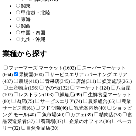
関東
甲信越・北陸
東海
関西
中国・四国
九州・沖縄
業種から探す
ファーマーズ マーケット(1692)
スーパーマーケット
(664)
果樹園(600)
サービスエリア / パーキング エリア
(487)
農場(410)
青果店(345)
店舗(311)
娯楽施設(261)
土産物店(196)
その他(132)
マーケット(124)
八百屋
(107)
レストラン(103)
鮮魚店(99)
生鮮食品マーケット
(80)
肉店(75)
サービスエリア(74)
農業組合(65)
農業
サービス業(61)
ブドウ園(46)
観光案内所(40)
ショッピ
ング モール(40)
魚市場(40)
カフェ(39)
精肉店(38)
食
品製造業者(37)
養鶏場(37)
企業のオフィス(36)
ベーカ
リー(32)
自然食品店(30)