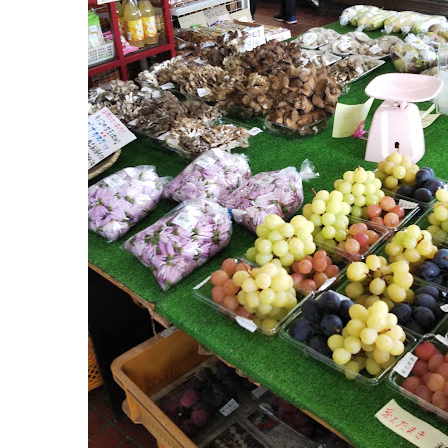
月
18
日
2022
直
年
売
8
所
月
ね
20
っ
日
と