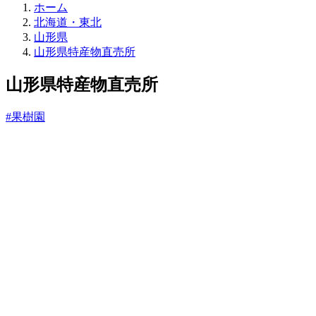
直
ホーム
売
北海道・東北
所
山形県
ね
山形県特産物直売所
っ
と
山形県特産物直売所
#果樹園