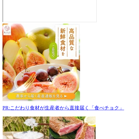
山
形
県
特
産
物
直
売
所
998-
0112
山
形
PR:こだわり食材が生産者から直接届く「食べチョク」
県
酒
田
市
浜