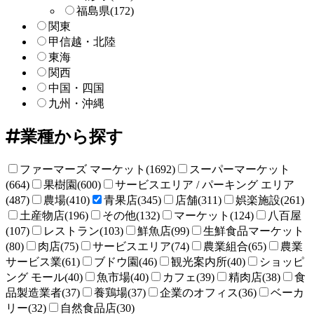
福島県
(172)
関東
甲信越・北陸
東海
関西
中国・四国
九州・沖縄
業種から探す
ファーマーズ マーケット(1692)
スーパーマーケット
(664)
果樹園(600)
サービスエリア / パーキング エリア
(487)
農場(410)
青果店(345)
店舗(311)
娯楽施設(261)
土産物店(196)
その他(132)
マーケット(124)
八百屋
(107)
レストラン(103)
鮮魚店(99)
生鮮食品マーケット
(80)
肉店(75)
サービスエリア(74)
農業組合(65)
農業
サービス業(61)
ブドウ園(46)
観光案内所(40)
ショッピ
ング モール(40)
魚市場(40)
カフェ(39)
精肉店(38)
食
品製造業者(37)
養鶏場(37)
企業のオフィス(36)
ベーカ
リー(32)
自然食品店(30)