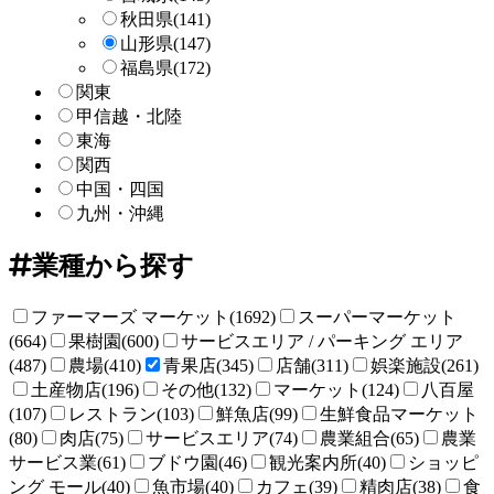
秋田県
(141)
山形県
(147)
福島県
(172)
関東
甲信越・北陸
東海
関西
中国・四国
九州・沖縄
業種から探す
ファーマーズ マーケット(1692)
スーパーマーケット
(664)
果樹園(600)
サービスエリア / パーキング エリア
(487)
農場(410)
青果店(345)
店舗(311)
娯楽施設(261)
土産物店(196)
その他(132)
マーケット(124)
八百屋
(107)
レストラン(103)
鮮魚店(99)
生鮮食品マーケット
(80)
肉店(75)
サービスエリア(74)
農業組合(65)
農業
サービス業(61)
ブドウ園(46)
観光案内所(40)
ショッピ
ング モール(40)
魚市場(40)
カフェ(39)
精肉店(38)
食