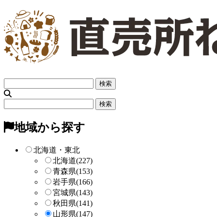
フ
リ
ー
フ
検
リ
索
ー
地域から探す
検
索
北海道・東北
北海道
(227)
青森県
(153)
岩手県
(166)
宮城県
(143)
秋田県
(141)
山形県
(147)