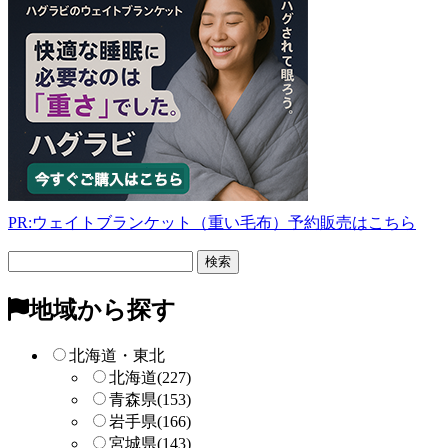
PR:ウェイトブランケット（重い毛布）予約販売はこちら
フ
リ
ー
地域から探す
検
索
北海道・東北
北海道
(227)
青森県
(153)
岩手県
(166)
宮城県
(143)