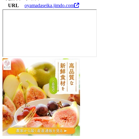
URL
oyamadaseika.jimdo.com
小
山
田
青
果
(有)・
小
山
田
き
の
こ