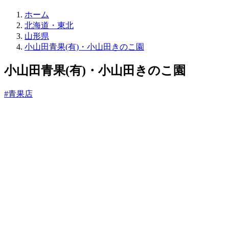
直
ホーム
売
北海道・東北
所
山形県
ね
小山田青果(有)・小山田きのこ園
っ
と
小山田青果(有)・小山田きのこ園
#青果店