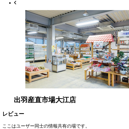
果
店
2022
年
8
月
18
日
2022
直
年
売
8
所
月
ね
20
っ
日
と
出羽産直市場大江店
レビュー
ここはユーザー同士の情報共有の場です。