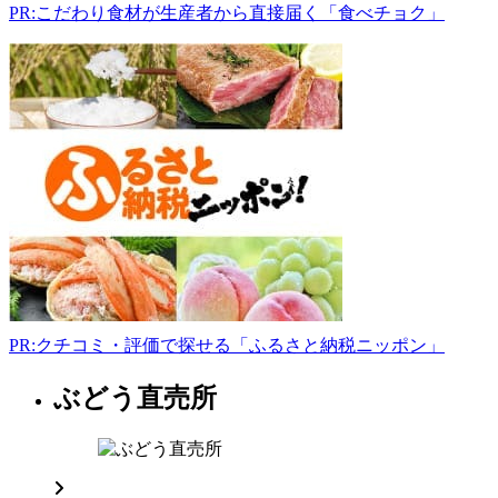
園
PR:こだわり食材が生産者から直接届く「食べチョク」
999-
3774
山
形
県
東
根
市
郡
山
125
0237-
43-
2511
oyamadaseika.jimdo.com
PR:クチコミ・評価で探せる「ふるさと納税ニッポン」
10:00-
17:00
水
ぶどう直売所
山
曜
形
日
県
青