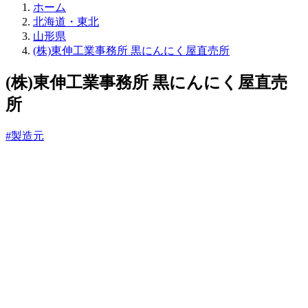
直
ホーム
売
北海道・東北
所
山形県
ね
(株)東伸工業事務所 黒にんにく屋直売所
っ
と
(株)東伸工業事務所 黒にんにく屋直売
所
#製造元