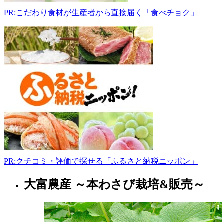
く
PR:こだわり食材が生産者から直接届く「食べチョク」
屋
直
売
所
990-
2305
山
形
県
山
形
市
蔵
王
半
PR:クチコミ・評価で探せる「ふるさと納税ニッポン」
郷
松
大富農産 ～本わさび栽培&販売～
山
尾
形
川
県
104-
5