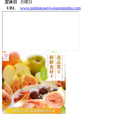
定休日
月曜日
URL
www.toshinkougyo-kuroninniku.com
(株)
東
伸
工
業
事
務
所
黒
に
ん
に