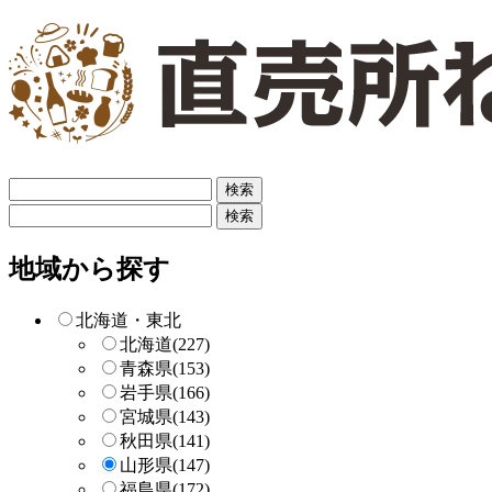
フ
リ
フ
ー
リ
検
ー
地域から探す
索
検
索
北海道・東北
北海道
(227)
青森県
(153)
岩手県
(166)
宮城県
(143)
秋田県
(141)
山形県
(147)
福島県
(172)