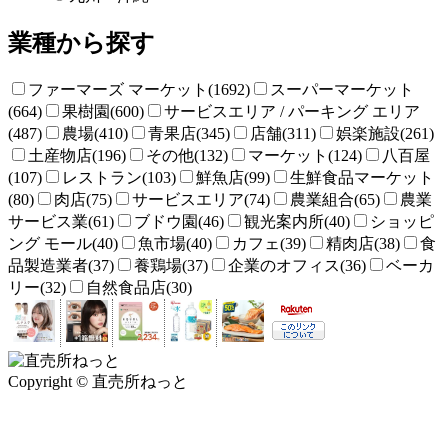
業種から探す
ファーマーズ マーケット(1692)
スーパーマーケット
(664)
果樹園(600)
サービスエリア / パーキング エリア
(487)
農場(410)
青果店(345)
店舗(311)
娯楽施設(261)
土産物店(196)
その他(132)
マーケット(124)
八百屋
(107)
レストラン(103)
鮮魚店(99)
生鮮食品マーケット
(80)
肉店(75)
サービスエリア(74)
農業組合(65)
農業
サービス業(61)
ブドウ園(46)
観光案内所(40)
ショッピ
ング モール(40)
魚市場(40)
カフェ(39)
精肉店(38)
食
品製造業者(37)
養鶏場(37)
企業のオフィス(36)
ベーカ
リー(32)
自然食品店(30)
Copyright © 直売所ねっと