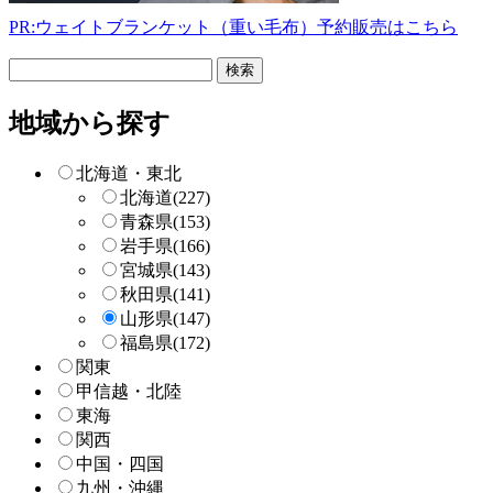
PR:ウェイトブランケット（重い毛布）予約販売はこちら
フ
リ
ー
地域から探す
検
索
北海道・東北
北海道
(227)
青森県
(153)
岩手県
(166)
宮城県
(143)
秋田県
(141)
山形県
(147)
福島県
(172)
関東
甲信越・北陸
東海
関西
中国・四国
九州・沖縄