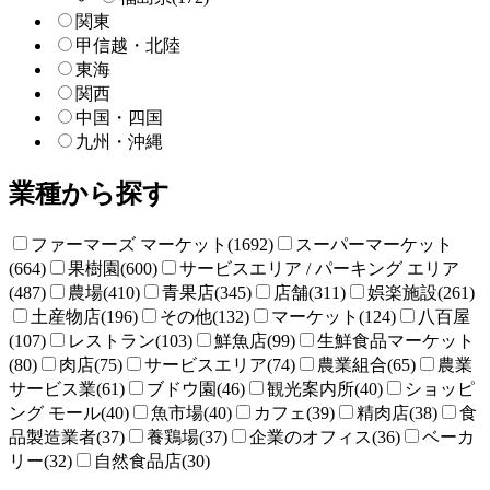
関東
甲信越・北陸
東海
関西
中国・四国
九州・沖縄
業種から探す
ファーマーズ マーケット(1692)
スーパーマーケット
(664)
果樹園(600)
サービスエリア / パーキング エリア
(487)
農場(410)
青果店(345)
店舗(311)
娯楽施設(261)
土産物店(196)
その他(132)
マーケット(124)
八百屋
(107)
レストラン(103)
鮮魚店(99)
生鮮食品マーケット
(80)
肉店(75)
サービスエリア(74)
農業組合(65)
農業
サービス業(61)
ブドウ園(46)
観光案内所(40)
ショッピ
ング モール(40)
魚市場(40)
カフェ(39)
精肉店(38)
食
品製造業者(37)
養鶏場(37)
企業のオフィス(36)
ベーカ
リー(32)
自然食品店(30)