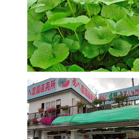
製
023-
造
676-
元
7166
www.toshinkougyo-
2022
kuroninniku.com
年
10:00-
8
16:00
月
月
18
曜
日
日
2022
直
年
売
8
所
月
ね
20
っ
日
と