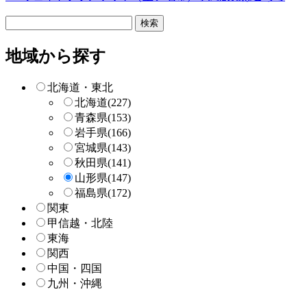
フ
リ
ー
地域から探す
検
索
北海道・東北
北海道
(227)
青森県
(153)
岩手県
(166)
宮城県
(143)
秋田県
(141)
山形県
(147)
福島県
(172)
関東
甲信越・北陸
東海
関西
中国・四国
九州・沖縄