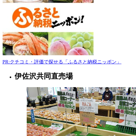
990-
0000
山
形
県
山
形
市
替
所
PR:クチコミ・評価で探せる「ふるさと納税ニッポン」
14-
2
伊佐沢共同直売場
山
023-
645-
形
8313
県
9:00-
レ
16:30
ス
ト
ラ
ン
2022