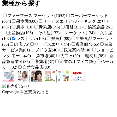
業種から探す
ファーマーズ マーケット(1692)
スーパーマーケット
(664)
果樹園(600)
サービスエリア / パーキング エリア
(487)
農場(410)
青果店(345)
店舗(311)
娯楽施設(261)
土産物店(196)
その他(132)
マーケット(124)
八百屋
(107)
レストラン(103)
鮮魚店(99)
生鮮食品マーケット
(80)
肉店(75)
サービスエリア(74)
農業組合(65)
農業
サービス業(61)
ブドウ園(46)
観光案内所(40)
ショッピ
ング モール(40)
魚市場(40)
カフェ(39)
精肉店(38)
食
品製造業者(37)
養鶏場(37)
企業のオフィス(36)
ベーカ
リー(32)
自然食品店(30)
Copyright © 直売所ねっと