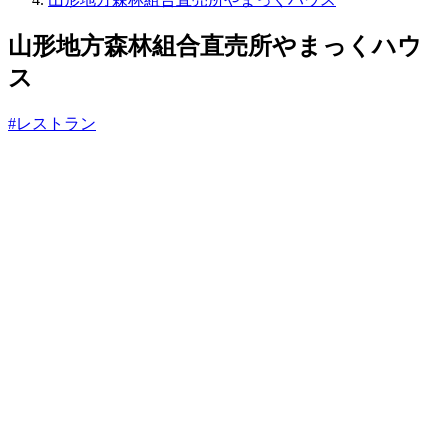
っ
と
山形地方森林組合直売所やまっくハウ
ス
#レストラン