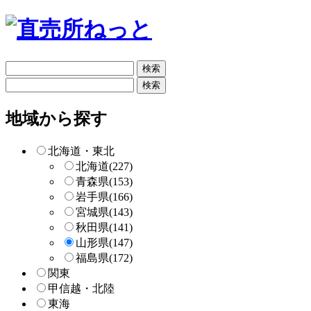
フ
リ
フ
ー
リ
検
ー
地域から探す
索
検
索
北海道・東北
北海道
(227)
青森県
(153)
岩手県
(166)
宮城県
(143)
秋田県
(141)
山形県
(147)
福島県
(172)
関東
甲信越・北陸
東海