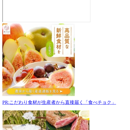
山
形
地
方
森
林
組
合
直
売
所
や
ま
PR:こだわり食材が生産者から直接届く「食べチョク」
っ
く
ハ
ウ
ス