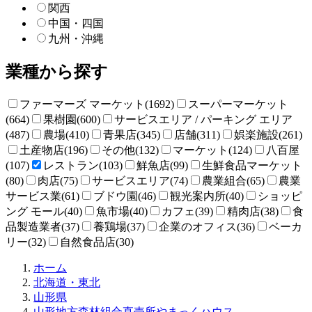
関西
中国・四国
九州・沖縄
業種から探す
ファーマーズ マーケット(1692)
スーパーマーケット
(664)
果樹園(600)
サービスエリア / パーキング エリア
(487)
農場(410)
青果店(345)
店舗(311)
娯楽施設(261)
土産物店(196)
その他(132)
マーケット(124)
八百屋
(107)
レストラン(103)
鮮魚店(99)
生鮮食品マーケット
(80)
肉店(75)
サービスエリア(74)
農業組合(65)
農業
サービス業(61)
ブドウ園(46)
観光案内所(40)
ショッピ
ング モール(40)
魚市場(40)
カフェ(39)
精肉店(38)
食
品製造業者(37)
養鶏場(37)
企業のオフィス(36)
ベーカ
リー(32)
自然食品店(30)
直
ホーム
売
北海道・東北
所
山形県
ね
山形地方森林組合直売所やまっくハウス