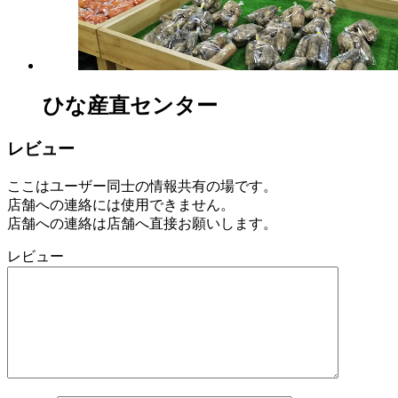
年
8
月
18
日
2022
直
ひな産直センター
年
売
8
所
月
レビュー
ね
20
っ
日
ここはユーザー同士の情報共有の場です。
と
店舗への連絡には使用できません。
店舗への連絡は店舗へ直接お願いします。
レビュー