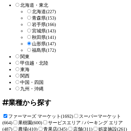
索
北海道・東北
北海道
(227)
青森県
(153)
岩手県
(166)
宮城県
(143)
秋田県
(141)
山形県
(147)
福島県
(172)
関東
甲信越・北陸
東海
関西
中国・四国
九州・沖縄
業種から探す
ファーマーズ マーケット(1692)
スーパーマーケット
(664)
果樹園(600)
サービスエリア / パーキング エリア
(487)
農場(410)
青果店(345)
店舗(311)
娯楽施設(261)