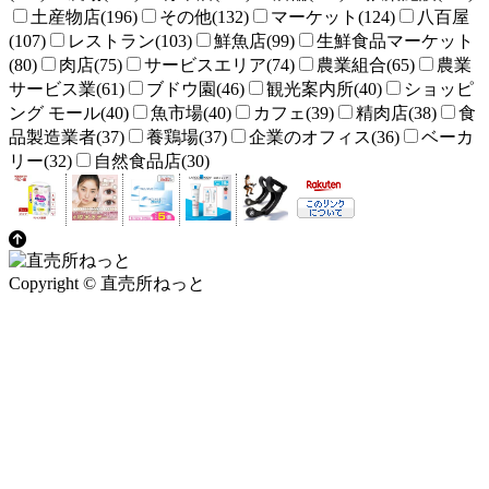
土産物店(196)
その他(132)
マーケット(124)
八百屋
(107)
レストラン(103)
鮮魚店(99)
生鮮食品マーケット
(80)
肉店(75)
サービスエリア(74)
農業組合(65)
農業
サービス業(61)
ブドウ園(46)
観光案内所(40)
ショッピ
ング モール(40)
魚市場(40)
カフェ(39)
精肉店(38)
食
品製造業者(37)
養鶏場(37)
企業のオフィス(36)
ベーカ
リー(32)
自然食品店(30)
Copyright © 直売所ねっと