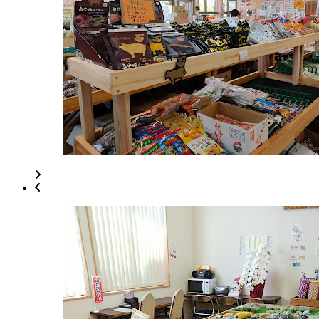
0202
ー
montearl.com
ズ
9:30-
マ
18:00
ー
ケ
ッ
ト
2022
年
8
月
18
日
2022
直
年
売
8
所
月
ね
20
っ
日
と