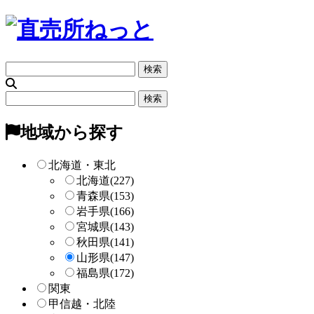
フ
リ
ー
フ
検
リ
索
ー
地域から探す
検
索
北海道・東北
北海道
(227)
青森県
(153)
岩手県
(166)
宮城県
(143)
秋田県
(141)
山形県
(147)
福島県
(172)
関東
甲信越・北陸