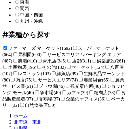
東海
関西
中国・四国
九州・沖縄
業種から探す
ファーマーズ マーケット(1692)
スーパーマーケット
(664)
果樹園(600)
サービスエリア / パーキング エリア
(487)
農場(410)
青果店(345)
店舗(311)
娯楽施設(261)
土産物店(196)
その他(132)
マーケット(124)
八百屋
(107)
レストラン(103)
鮮魚店(99)
生鮮食品マーケット
(80)
肉店(75)
サービスエリア(74)
農業組合(65)
農業
サービス業(61)
ブドウ園(46)
観光案内所(40)
ショッピ
ング モール(40)
魚市場(40)
カフェ(39)
精肉店(38)
食
品製造業者(37)
養鶏場(37)
企業のオフィス(36)
ベーカ
リー(32)
自然食品店(30)
直
ホーム
売
北海道・東北
所
山形県