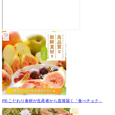
JA
鶴
岡
フ
ァ
ー
マ
ー
ズ
マ
ー
ケ
ッ
PR:こだわり食材が生産者から直接届く「食べチョク」
ト
も
ん