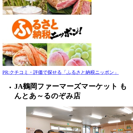
と
あ
～
る
駅
前
店
997-
0029
山
形
県
PR:クチコミ・評価で探せる「ふるさと納税ニッポン」
鶴
岡
JA鶴岡ファーマーズマーケット も
山
市
形
んとあ～るのぞみ店
日
県
吉
町
フ
3-
ァ
3
ー
0235-
マ
22-