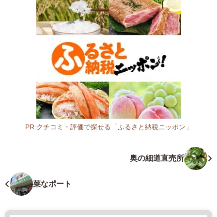
0
0
5
1
山
形
県
新
庄
市
松
PR:クチコミ・評価で探せる「ふるさと納税ニッポン」
本
山
2
形
奥の細道直売所
8
県
5
フ
0
ァ
菜なポート
2
ー
3
マ
3