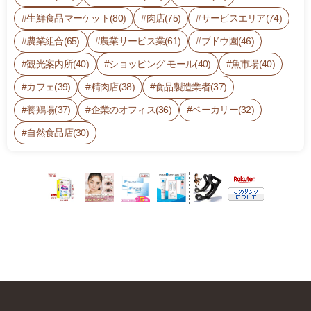
生鮮食品マーケット(80)
肉店(75)
サービスエリア(74)
農業組合(65)
農業サービス業(61)
ブドウ園(46)
観光案内所(40)
ショッピング モール(40)
魚市場(40)
カフェ(39)
精肉店(38)
食品製造業者(37)
養鶏場(37)
企業のオフィス(36)
ベーカリー(32)
自然食品店(30)