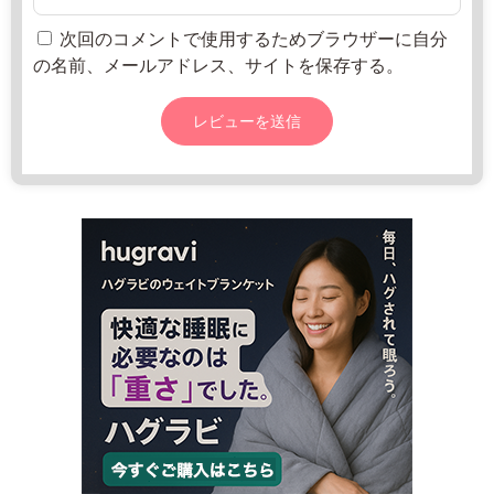
j
2
所
p/
2
ね
次回のコメントで使用するためブラウザーに自分
f
年
っ
の名前、メールアドレス、サイトを保存する。
a
8
と
c
月
i
2
l
0
i
日
t
y
_
d
e
t
a
i
l
s/%
3