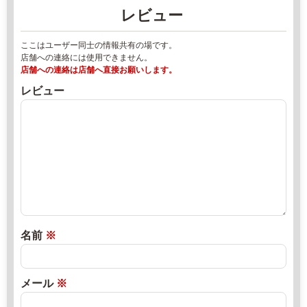
ー
レビュー
-
ズ
2
マ
ここはユーザー同士の情報共有の場です。
2
ー
店舗への連絡には使用できません。
-
ケ
店舗への連絡は店舗へ直接お願いします。
4
ッ
レビュー
9
ト
2
2
8
0
j
2
a
2
s
年
i
8
n
月
j
1
名前
※
y
8
o
日
s
2
直
メール
※
i.
0
売