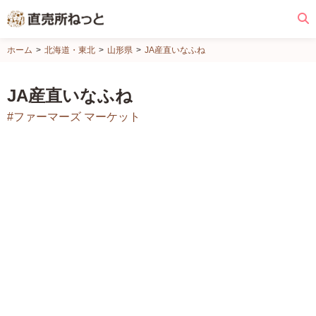
直
ホーム
北海道・東北
山形県
JA産直いなふね
売
所
JA産直いなふね
ね
#ファーマーズ マーケット
っ
と