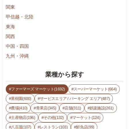
関東
甲信越・北陸
東海
関西
中国・四国
九州・沖縄
業種から探す
ファーマーズ マーケット(1692)
スーパーマーケット(664)
果樹園(600)
サービスエリア / パーキング エリア(487)
農場(410)
青果店(345)
店舗(311)
娯楽施設(261)
土産物店(196)
その他(132)
マーケット(124)
八百屋(107)
レストラン(103)
鮮魚店(99)