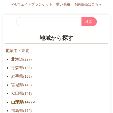
F
PR:ウェイトブランケット（重い毛布）予約販売はこちら
n
o%
フ
3
リ
D
ー
7
地域から探す
検
4
索
9:
北海道・東北
0
0
北海道
(227)
-
青森県
(153)
1
岩手県
7:
(166)
0
宮城県
(143)
0
秋田県
(141)
山形県
(147)
福島県
(172)