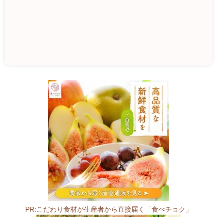
J
A
産
直
い
な
ふ
ね
9
9
6
PR:こだわり食材が生産者から直接届く「食べチョク」
-