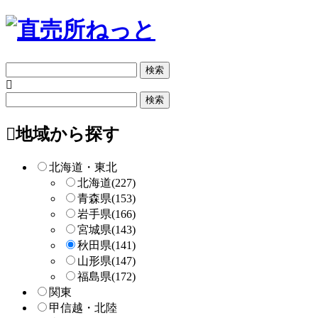
フ
リ
ー
フ
検
リ
索
ー
地域から探す
検
索
北海道・東北
北海道
(227)
青森県
(153)
岩手県
(166)
宮城県
(143)
秋田県
(141)
山形県
(147)
福島県
(172)
関東
甲信越・北陸