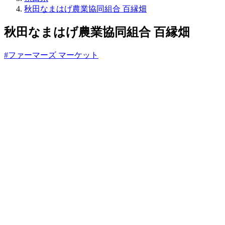
ね
秋田なまはげ農業協同組合 百縁畑
っ
と
秋田なまはげ農業協同組合 百縁畑
#ファーマーズ マーケット