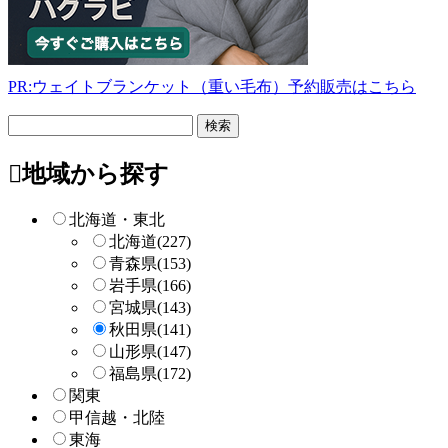
PR:ウェイトブランケット（重い毛布）予約販売はこちら
フ
リ
ー
地域から探す
検
索
北海道・東北
北海道
(227)
青森県
(153)
岩手県
(166)
宮城県
(143)
秋田県
(141)
山形県
(147)
福島県
(172)
関東
甲信越・北陸
東海