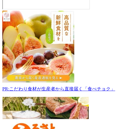
秋
田
な
ま
は
げ
農
業
協
同
組
合
百
PR:こだわり食材が生産者から直接届く「食べチョク」
縁
畑
010-
0341
秋
田
県