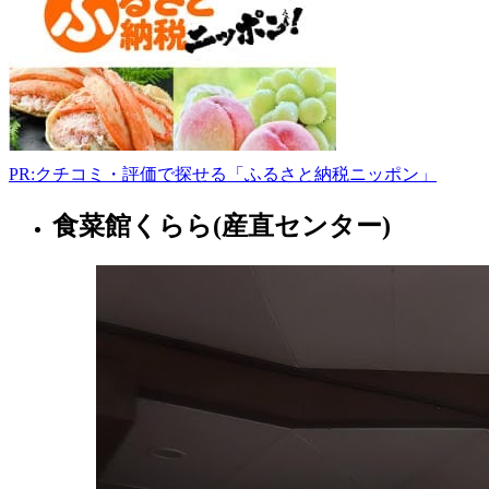
男
鹿
市
船
越
内
子
104-
PR:クチコミ・評価で探せる「ふるさと納税ニッポン」
1
080-
食菜館くらら(産直センター)
1810-
秋
3632
田
www.ja-
県
akita-
namahage.or.jp/publics/index/31
フ
9:00-
ァ
15:00
ー
マ
ー
ズ
マ
ー