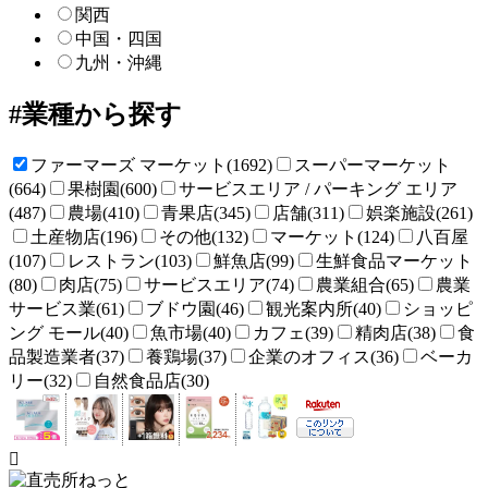
関西
中国・四国
九州・沖縄
業種から探す
ファーマーズ マーケット(1692)
スーパーマーケット
(664)
果樹園(600)
サービスエリア / パーキング エリア
(487)
農場(410)
青果店(345)
店舗(311)
娯楽施設(261)
土産物店(196)
その他(132)
マーケット(124)
八百屋
(107)
レストラン(103)
鮮魚店(99)
生鮮食品マーケット
(80)
肉店(75)
サービスエリア(74)
農業組合(65)
農業
サービス業(61)
ブドウ園(46)
観光案内所(40)
ショッピ
ング モール(40)
魚市場(40)
カフェ(39)
精肉店(38)
食
品製造業者(37)
養鶏場(37)
企業のオフィス(36)
ベーカ
リー(32)
自然食品店(30)