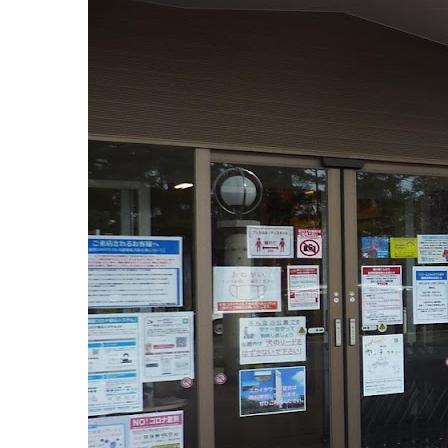
ケ
ッ
ト
2022
年
8
月
18
日
2022
直
年
売
9
所
月
ね
12
っ
日
と