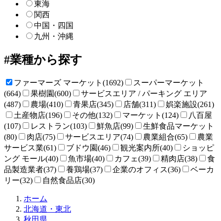
東海
関西
中国・四国
九州・沖縄
業種から探す
ファーマーズ マーケット(1692)
スーパーマーケット
(664)
果樹園(600)
サービスエリア / パーキング エリア
(487)
農場(410)
青果店(345)
店舗(311)
娯楽施設(261)
土産物店(196)
その他(132)
マーケット(124)
八百屋
(107)
レストラン(103)
鮮魚店(99)
生鮮食品マーケット
(80)
肉店(75)
サービスエリア(74)
農業組合(65)
農業
サービス業(61)
ブドウ園(46)
観光案内所(40)
ショッピ
ング モール(40)
魚市場(40)
カフェ(39)
精肉店(38)
食
品製造業者(37)
養鶏場(37)
企業のオフィス(36)
ベーカ
リー(32)
自然食品店(30)
直
ホーム
売
北海道・東北
所
秋田県