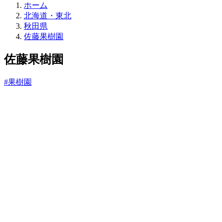
直
ホーム
売
北海道・東北
所
秋田県
ね
佐藤果樹園
っ
と
佐藤果樹園
#果樹園