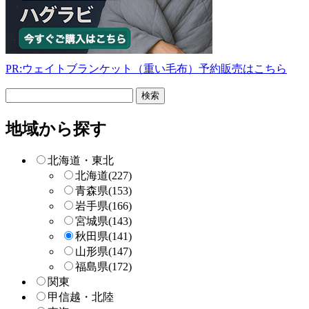
PR:ウェイトブランケット（重い毛布）予約販売はこちら
フ
リ
ー
地域から探す
検
索
北海道・東北
北海道
(227)
青森県
(153)
岩手県
(166)
宮城県
(143)
秋田県
(141)
山形県
(147)
福島県
(172)
関東
甲信越・北陸