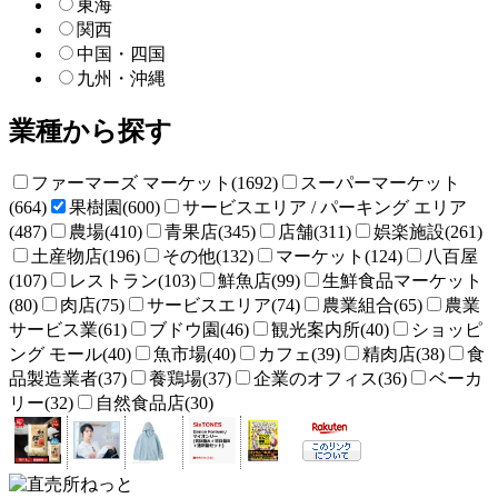
東海
関西
中国・四国
九州・沖縄
業種から探す
ファーマーズ マーケット(1692)
スーパーマーケット
(664)
果樹園(600)
サービスエリア / パーキング エリア
(487)
農場(410)
青果店(345)
店舗(311)
娯楽施設(261)
土産物店(196)
その他(132)
マーケット(124)
八百屋
(107)
レストラン(103)
鮮魚店(99)
生鮮食品マーケット
(80)
肉店(75)
サービスエリア(74)
農業組合(65)
農業
サービス業(61)
ブドウ園(46)
観光案内所(40)
ショッピ
ング モール(40)
魚市場(40)
カフェ(39)
精肉店(38)
食
品製造業者(37)
養鶏場(37)
企業のオフィス(36)
ベーカ
リー(32)
自然食品店(30)