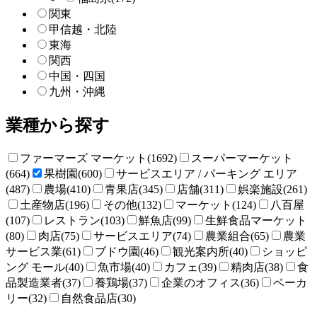
関東
甲信越・北陸
東海
関西
中国・四国
九州・沖縄
業種から探す
ファーマーズ マーケット(1692)
スーパーマーケット
(664)
果樹園(600)
サービスエリア / パーキング エリア
(487)
農場(410)
青果店(345)
店舗(311)
娯楽施設(261)
土産物店(196)
その他(132)
マーケット(124)
八百屋
(107)
レストラン(103)
鮮魚店(99)
生鮮食品マーケット
(80)
肉店(75)
サービスエリア(74)
農業組合(65)
農業
サービス業(61)
ブドウ園(46)
観光案内所(40)
ショッピ
ング モール(40)
魚市場(40)
カフェ(39)
精肉店(38)
食
品製造業者(37)
養鶏場(37)
企業のオフィス(36)
ベーカ
リー(32)
自然食品店(30)