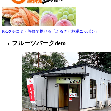
-
PR:クチコミ・評価で探せる「ふるさと納税ニッポン」
フルーツパークdeto
秋
田
県
果
樹
園
2022
年
8
月
18
日
2022
直