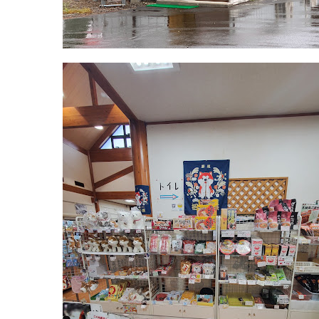
年
売
8
所
月
ね
20
っ
日
と