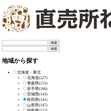
フ
リ
フ
ー
リ
検
ー
地域から探す
索
検
索
北海道・東北
北海道
(227)
青森県
(153)
岩手県
(166)
宮城県
(143)
秋田県
(141)
山形県
(147)
福島県
(172)