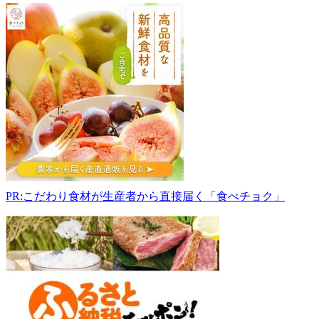
佐
藤
果
樹
園
014-
0001
秋
田
県
大
仙
市
PR:こだわり食材が生産者から直接届く「食べチョク」
花
館
下
大
戸
131
0187-
63-
7293