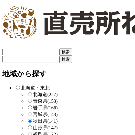
フ
リ
フ
ー
リ
検
ー
地域から探す
索
検
索
北海道・東北
北海道
(227)
青森県
(153)
岩手県
(166)
宮城県
(143)
秋田県
(141)
山形県
(147)
福島県
(172)