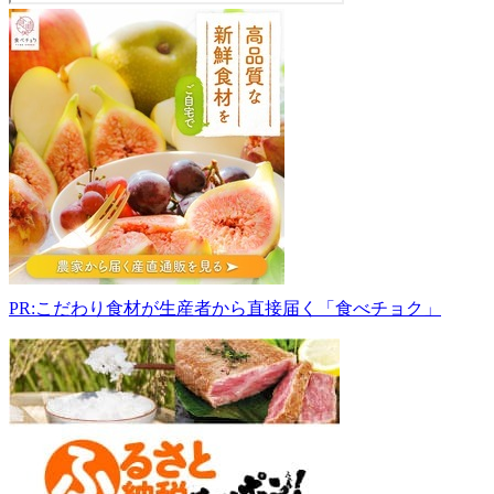
ゆ
き
さ
わ
産
直
セ
ン
タ
ー
017-
0021
秋
PR:こだわり食材が生産者から直接届く「食べチョク」
田
県
大
館
市
雪
沢
楢