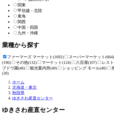
関東
甲信越・北陸
東海
関西
中国・四国
九州・沖縄
業種から探す
ファーマーズ マーケット(1692)
スーパーマーケット(664)
(196)
その他(132)
マーケット(124)
八百屋(107)
レストラ
ブドウ園(46)
観光案内所(40)
ショッピング モール(40)
(30)
直
ホーム
売
北海道・東北
所
秋田県
ね
ゆきさわ産直センター
っ
と
ゆきさわ産直センター