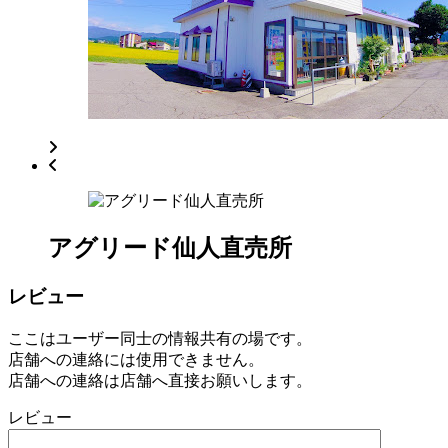
マ
ー
ケ
ッ
ト
2022
年
8
月
18
日
2022
直
アグリード仙人直売所
年
売
9
所
レビュー
月
ね
12
っ
日
ここはユーザー同士の情報共有の場です。
と
店舗への連絡には使用できません。
店舗への連絡は店舗へ直接お願いします。
レビュー