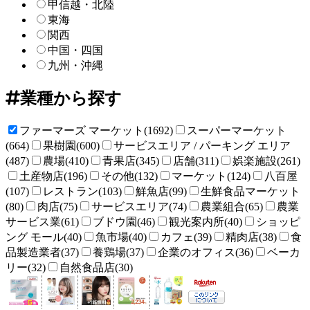
甲信越・北陸
東海
関西
中国・四国
九州・沖縄
業種から探す
ファーマーズ マーケット(1692)
スーパーマーケット
(664)
果樹園(600)
サービスエリア / パーキング エリア
(487)
農場(410)
青果店(345)
店舗(311)
娯楽施設(261)
土産物店(196)
その他(132)
マーケット(124)
八百屋
(107)
レストラン(103)
鮮魚店(99)
生鮮食品マーケット
(80)
肉店(75)
サービスエリア(74)
農業組合(65)
農業
サービス業(61)
ブドウ園(46)
観光案内所(40)
ショッピ
ング モール(40)
魚市場(40)
カフェ(39)
精肉店(38)
食
品製造業者(37)
養鶏場(37)
企業のオフィス(36)
ベーカ
リー(32)
自然食品店(30)