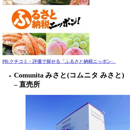
市
花
輪
新
田
町
11-
4
0186-
23-
3010
PR:クチコミ・評価で探せる「ふるさと納税ニッポン」
antlerkazuno.com
9:00-
18:00
Comunita みさと(コムニタ みさと)
秋
田
– 直売所
県
フ
ァ
ー
マ
ー
ズ