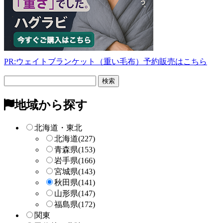
PR:ウェイトブランケット（重い毛布）予約販売はこちら
フ
リ
ー
地域から探す
検
索
北海道・東北
北海道
(227)
青森県
(153)
岩手県
(166)
宮城県
(143)
秋田県
(141)
山形県
(147)
福島県
(172)
関東