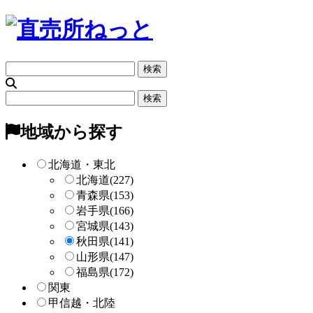
フ
リ
ー
フ
検
リ
索
ー
地域から探す
検
索
北海道・東北
北海道
(227)
青森県
(153)
岩手県
(166)
宮城県
(143)
秋田県
(141)
山形県
(147)
福島県
(172)
関東
甲信越・北陸