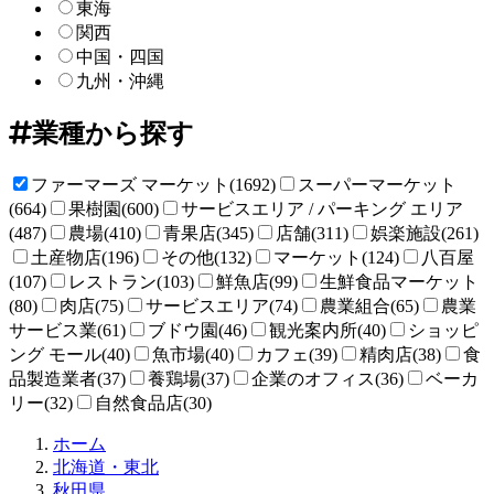
東海
関西
中国・四国
九州・沖縄
業種から探す
ファーマーズ マーケット(1692)
スーパーマーケット
(664)
果樹園(600)
サービスエリア / パーキング エリア
(487)
農場(410)
青果店(345)
店舗(311)
娯楽施設(261)
土産物店(196)
その他(132)
マーケット(124)
八百屋
(107)
レストラン(103)
鮮魚店(99)
生鮮食品マーケット
(80)
肉店(75)
サービスエリア(74)
農業組合(65)
農業
サービス業(61)
ブドウ園(46)
観光案内所(40)
ショッピ
ング モール(40)
魚市場(40)
カフェ(39)
精肉店(38)
食
品製造業者(37)
養鶏場(37)
企業のオフィス(36)
ベーカ
リー(32)
自然食品店(30)
直
ホーム
売
北海道・東北
所
秋田県