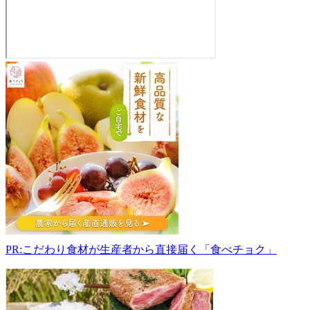
か
づ
の
マ
ル
シ
ェ
直
売
所
018-
5201
秋
PR:こだわり食材が生産者から直接届く「食べチョク」
田
県
鹿
角