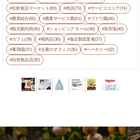
生鮮食品マーケット(80)
肉店(75)
サービスエリア(74)
農業組合(65)
農業サービス業(61)
ブドウ園(46)
観光案内所(40)
ショッピング モール(40)
魚市場(40)
カフェ(39)
精肉店(38)
食品製造業者(37)
養鶏場(37)
企業のオフィス(36)
ベーカリー(32)
自然食品店(30)