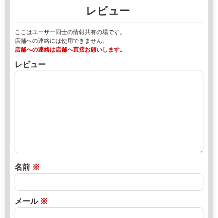
2
レビュー
-
2
8
年
ここはユーザー同士の情報共有の場です。
9
8
店舗への連絡には使用できません。
2
月
店舗への連絡は店舗へ直接お願いします。
5
1
レビュー
s
8
a
日
t
2
直
o
0
売
f
2
所
a
2
ね
r
年
っ
m
9
と
a
月
名前
※
k
1
i
2
t
日
メール
※
a.