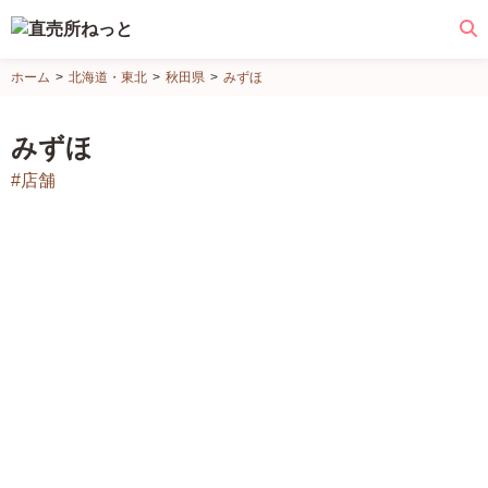
直
ホーム
北海道・東北
秋田県
みずほ
売
所
みずほ
ね
#店舗
っ
と