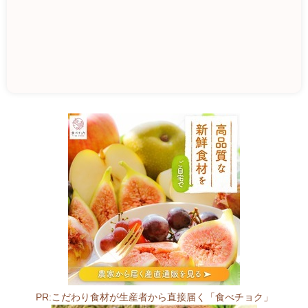
み
ず
ほ
0
1
6
-
0
8
2
4
PR:こだわり食材が生産者から直接届く「食べチョク」
秋