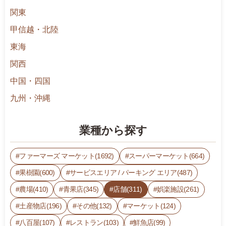
関東
甲信越・北陸
東海
関西
中国・四国
九州・沖縄
業種から探す
ファーマーズ マーケット(1692)
スーパーマーケット(664)
果樹園(600)
サービスエリア / パーキング エリア(487)
農場(410)
青果店(345)
店舗(311)
娯楽施設(261)
土産物店(196)
その他(132)
マーケット(124)
八百屋(107)
レストラン(103)
鮮魚店(99)