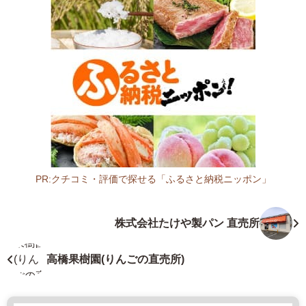
田
県
能
代
市
住
吉
町
1
5
-
PR:クチコミ・評価で探せる「ふるさと納税ニッポン」
4
秋
0
田
株式会社たけや製パン 直売所
1
県
8
店
5
舗
高橋果樹園(りんごの直売所)
-
2
8
0
8