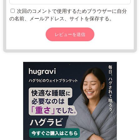
c
o
次回のコメントで使用するためブラウザーに自分
m/
の名前、メールアドレス、サイトを保存する。
m
i
z
u
h
o
9:
3
0
-
1
8:
0
0