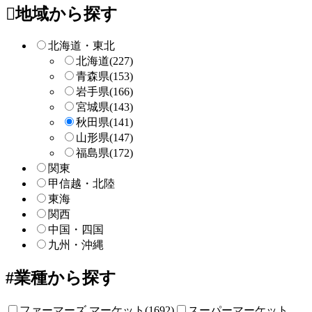
ー
地域から探す
検
索
北海道・東北
北海道
(227)
青森県
(153)
岩手県
(166)
宮城県
(143)
秋田県
(141)
山形県
(147)
福島県
(172)
関東
甲信越・北陸
東海
関西
中国・四国
九州・沖縄
業種から探す
ファーマーズ マーケット(1692)
スーパーマーケット