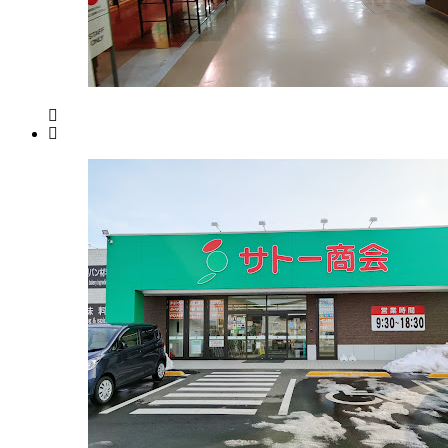
ア
/
パ
ー
キ
ン
グ
エ
リ
ア
2022
年
8
月
18
日
2022
直
年
売
8
所
月
ね
20
っ
日