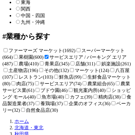
東海
関西
中国・四国
九州・沖縄
業種から探す
ファーマーズ マーケット(1692)
スーパーマーケット
(664)
果樹園(600)
サービスエリア / パーキング エリア
(487)
農場(410)
青果店(345)
店舗(311)
娯楽施設(261)
土産物店(196)
その他(132)
マーケット(124)
八百屋
(107)
レストラン(103)
鮮魚店(99)
生鮮食品マーケット
(80)
肉店(75)
サービスエリア(74)
農業組合(65)
農業
サービス業(61)
ブドウ園(46)
観光案内所(40)
ショッピ
ング モール(40)
魚市場(40)
カフェ(39)
精肉店(38)
食
品製造業者(37)
養鶏場(37)
企業のオフィス(36)
ベーカ
リー(32)
自然食品店(30)
直
ホーム
売
北海道・東北
所
秋田県