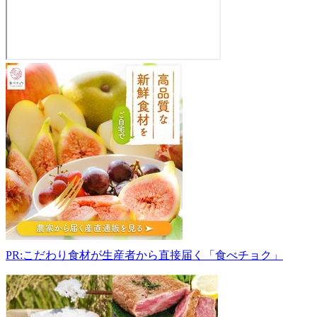
道
の
駅
お
が
010-
0511
秋
田
県
男
鹿
市
PR:こだわり食材が生産者から直接届く「食べチョク」
船
川
港
船