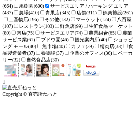
(664)
果樹園(600)
サービスエリア / パーキング エリア
(487)
農場(410)
青果店(345)
店舗(311)
娯楽施設(261)
土産物店(196)
その他(132)
マーケット(124)
八百屋
(107)
レストラン(103)
鮮魚店(99)
生鮮食品マーケット
(80)
肉店(75)
サービスエリア(74)
農業組合(65)
農業
サービス業(61)
ブドウ園(46)
観光案内所(40)
ショッピ
ング モール(40)
魚市場(40)
カフェ(39)
精肉店(38)
食
品製造業者(37)
養鶏場(37)
企業のオフィス(36)
ベーカ
リー(32)
自然食品店(30)
Copyright © 直売所ねっと