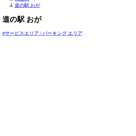
ね
道の駅 おが
っ
と
道の駅 おが
#サービスエリア / パーキング エリア