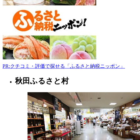
川
新
浜
町
1-
19
0185-
47-
7515
michinoekioga.co.jp
9:00-
17:00
PR:クチコミ・評価で探せる「ふるさと納税ニッポン」
秋田ふるさと村
秋
田
県
サ
ー
ビ
ス
エ
リ