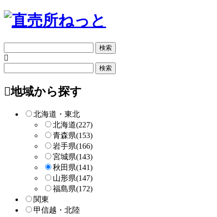
フ
リ
ー
フ
検
リ
索
ー
地域から探す
検
索
北海道・東北
北海道
(227)
青森県
(153)
岩手県
(166)
宮城県
(143)
秋田県
(141)
山形県
(147)
福島県
(172)
関東
甲信越・北陸