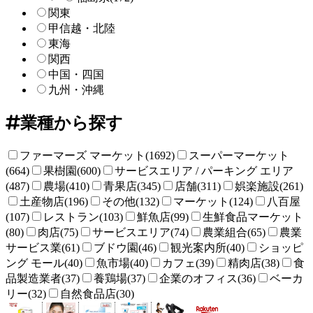
関東
甲信越・北陸
東海
関西
中国・四国
九州・沖縄
業種から探す
ファーマーズ マーケット(1692)
スーパーマーケット
(664)
果樹園(600)
サービスエリア / パーキング エリア
(487)
農場(410)
青果店(345)
店舗(311)
娯楽施設(261)
土産物店(196)
その他(132)
マーケット(124)
八百屋
(107)
レストラン(103)
鮮魚店(99)
生鮮食品マーケット
(80)
肉店(75)
サービスエリア(74)
農業組合(65)
農業
サービス業(61)
ブドウ園(46)
観光案内所(40)
ショッピ
ング モール(40)
魚市場(40)
カフェ(39)
精肉店(38)
食
品製造業者(37)
養鶏場(37)
企業のオフィス(36)
ベーカ
リー(32)
自然食品店(30)