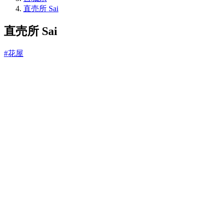
ね
直売所 Sai
っ
と
直売所 Sai
#花屋