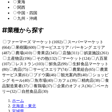
東海
関西
中国・四国
九州・沖縄
業種から探す
ファーマーズ マーケット(1692)
スーパーマーケット
(664)
果樹園(600)
サービスエリア / パーキング エリア
(487)
農場(410)
青果店(345)
店舗(311)
娯楽施設(261)
土産物店(196)
その他(132)
マーケット(124)
八百屋
(107)
レストラン(103)
鮮魚店(99)
生鮮食品マーケット
(80)
肉店(75)
サービスエリア(74)
農業組合(65)
農業
サービス業(61)
ブドウ園(46)
観光案内所(40)
ショッピ
ング モール(40)
魚市場(40)
カフェ(39)
精肉店(38)
食
品製造業者(37)
養鶏場(37)
企業のオフィス(36)
ベーカ
リー(32)
自然食品店(30)
直
ホーム
売
北海道・東北
所
宮城県