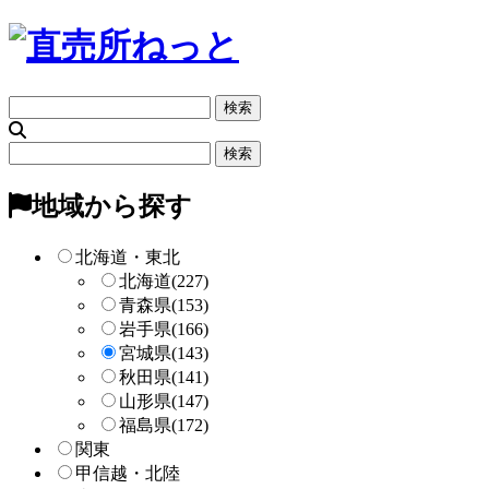
フ
リ
ー
フ
検
リ
索
ー
地域から探す
検
索
北海道・東北
北海道
(227)
青森県
(153)
岩手県
(166)
宮城県
(143)
秋田県
(141)
山形県
(147)
福島県
(172)
関東
甲信越・北陸