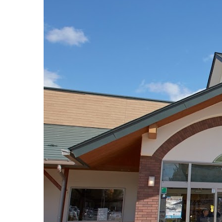
2022
直
年
売
8
所
月
ね
20
っ
日
と