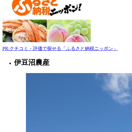
090-
7520-
2109
-
PR:クチコミ・評価で探せる「ふるさと納税ニッポン」
伊豆沼農産
宮
城
県
花
屋
2022
年
8
月
18
日