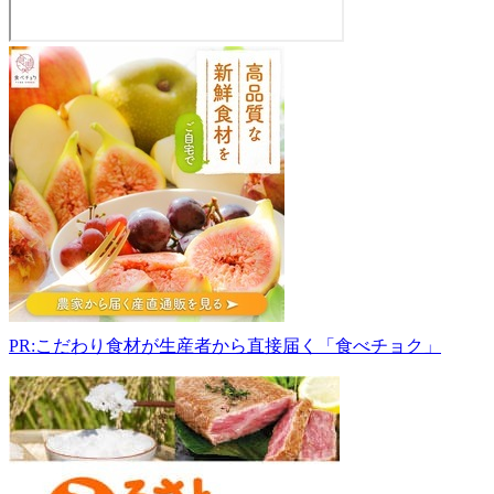
直
売
所
Sai
981-
4101
宮
城
県
加
美
郡
色
PR:こだわり食材が生産者から直接届く「食べチョク」
麻
町
清
水
川
端
西