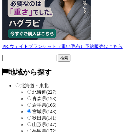
PR:ウェイトブランケット（重い毛布）予約販売はこちら
フ
リ
ー
地域から探す
検
索
北海道・東北
北海道
(227)
青森県
(153)
岩手県
(166)
宮城県
(143)
秋田県
(141)
山形県
(147)
福島県
(172)