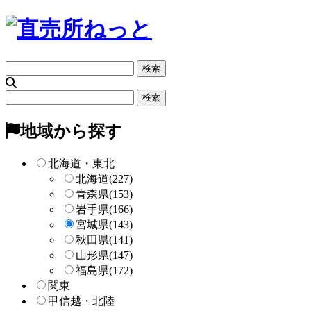
フ
リ
ー
フ
検
リ
索
ー
地域から探す
検
索
北海道・東北
北海道
(227)
青森県
(153)
岩手県
(166)
宮城県
(143)
秋田県
(141)
山形県
(147)
福島県
(172)
関東
甲信越・北陸