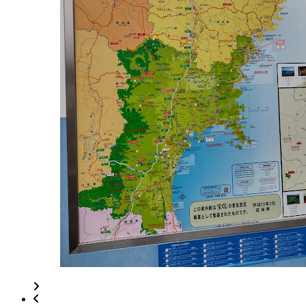
ー
2022
年
8
月
18
日
2022
直
年
売
8
所
月
ね
20
っ
日
と