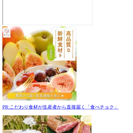
お
て
ん
と
さ
ん
中
新
田
店
981-
4272
宮
PR:こだわり食材が生産者から直接届く「食べチョク」
城
県
加
美