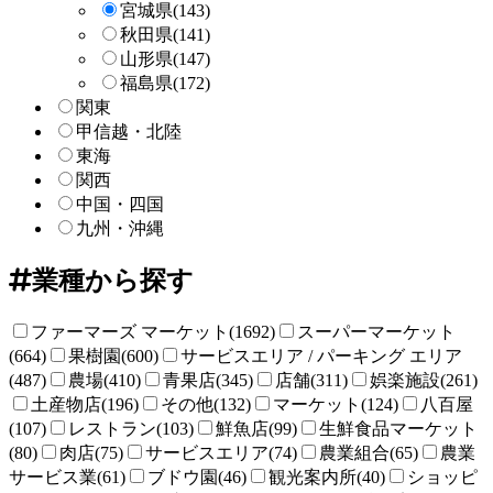
宮城県
(143)
秋田県
(141)
山形県
(147)
福島県
(172)
関東
甲信越・北陸
東海
関西
中国・四国
九州・沖縄
業種から探す
ファーマーズ マーケット(1692)
スーパーマーケット
(664)
果樹園(600)
サービスエリア / パーキング エリア
(487)
農場(410)
青果店(345)
店舗(311)
娯楽施設(261)
土産物店(196)
その他(132)
マーケット(124)
八百屋
(107)
レストラン(103)
鮮魚店(99)
生鮮食品マーケット
(80)
肉店(75)
サービスエリア(74)
農業組合(65)
農業
サービス業(61)
ブドウ園(46)
観光案内所(40)
ショッピ