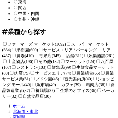
東海
関西
中国・四国
九州・沖縄
業種から探す
ファーマーズ マーケット(1692)
スーパーマーケット
(664)
果樹園(600)
サービスエリア / パーキング エリア
(487)
農場(410)
青果店(345)
店舗(311)
娯楽施設(261)
土産物店(196)
その他(132)
マーケット(124)
八百屋
(107)
レストラン(103)
鮮魚店(99)
生鮮食品マーケット
(80)
肉店(75)
サービスエリア(74)
農業組合(65)
農業
サービス業(61)
ブドウ園(46)
観光案内所(40)
ショッピ
ング モール(40)
魚市場(40)
カフェ(39)
精肉店(38)
食
品製造業者(37)
養鶏場(37)
企業のオフィス(36)
ベーカ
リー(32)
自然食品店(30)
直
ホーム
売
北海道・東北
所
宮城県