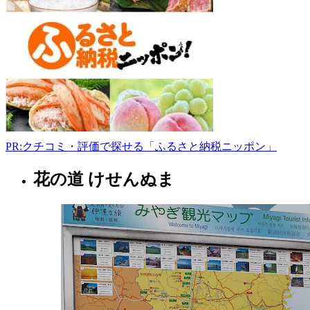
郡
加
美
町
城
生
金
成
70
0229-
63-
PR:クチコミ・評価で探せる「ふるさと納税ニッポン」
8885
www.otentosun.co.jp/shops.html%2301
花の道 けせんぬま
9:00-
宮
19:00
城
県
ホ
ー
ム
セ
ン
タ