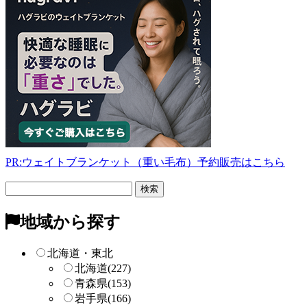
PR:ウェイトブランケット（重い毛布）予約販売はこちら
フ
リ
ー
地域から探す
検
索
北海道・東北
北海道
(227)
青森県
(153)
岩手県
(166)