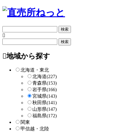
フ
リ
ー
フ
検
リ
索
ー
地域から探す
検
索
北海道・東北
北海道
(227)
青森県
(153)
岩手県
(166)
宮城県
(143)
秋田県
(141)
山形県
(147)
福島県
(172)
関東
甲信越・北陸