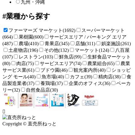
九州・沖縄
業種から探す
ファーマーズ マーケット(1692)
スーパーマーケット
(664)
果樹園(600)
サービスエリア / パーキング エリア
(487)
農場(410)
青果店(345)
店舗(311)
娯楽施設(261)
土産物店(196)
その他(132)
マーケット(124)
八百屋
(107)
レストラン(103)
鮮魚店(99)
生鮮食品マーケット
(80)
肉店(75)
サービスエリア(74)
農業組合(65)
農業
サービス業(61)
ブドウ園(46)
観光案内所(40)
ショッピ
ング モール(40)
魚市場(40)
カフェ(39)
精肉店(38)
食
品製造業者(37)
養鶏場(37)
企業のオフィス(36)
ベーカ
リー(32)
自然食品店(30)
Copyright © 直売所ねっと