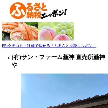
田
南
川
下
41
022-
346-
5081
PR:クチコミ・評価で探せる「ふるさと納税ニッポン」
9:00-
17:00
(有)サン・ファーム韮神 直売所韮神
宮
城
や
県
フ
ァ
ー
マ
ー
ズ
マ