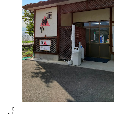
ー
ケ
ッ
ト
2022
年
8
月
18
日
2022
直
年
売
8
所
月
ね
20
っ
日
と