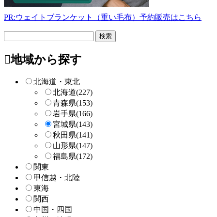
PR:ウェイトブランケット（重い毛布）予約販売はこちら
フ
リ
ー
地域から探す
検
索
北海道・東北
北海道
(227)
青森県
(153)
岩手県
(166)
宮城県
(143)
秋田県
(141)
山形県
(147)
福島県
(172)
関東
甲信越・北陸
東海
関西
中国・四国