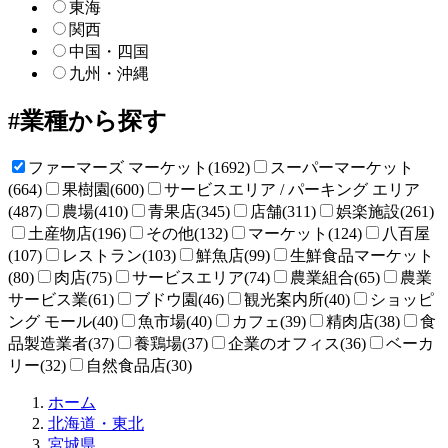
東海
関西
中国・四国
九州・沖縄
業種から探す
ファーマーズ マーケット(1692)
スーパーマーケット
(664)
果樹園(600)
サービスエリア / パーキング エリア
(487)
農場(410)
青果店(345)
店舗(311)
娯楽施設(261)
土産物店(196)
その他(132)
マーケット(124)
八百屋
(107)
レストラン(103)
鮮魚店(99)
生鮮食品マーケット
(80)
肉店(75)
サービスエリア(74)
農業組合(65)
農業
サービス業(61)
ブドウ園(46)
観光案内所(40)
ショッピ
ング モール(40)
魚市場(40)
カフェ(39)
精肉店(38)
食
品製造業者(37)
養鶏場(37)
企業のオフィス(36)
ベーカ
リー(32)
自然食品店(30)
直
ホーム
売
北海道・東北
所
宮城県