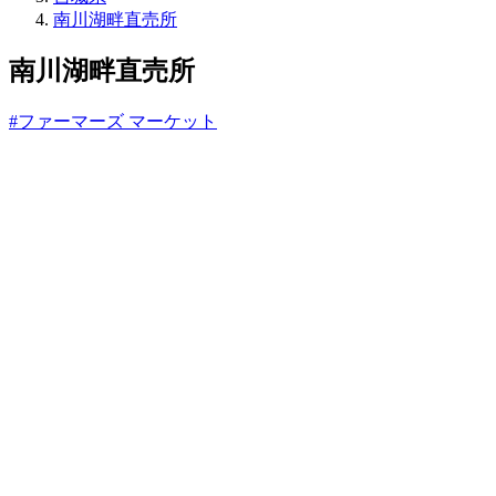
ね
南川湖畔直売所
っ
と
南川湖畔直売所
#ファーマーズ マーケット