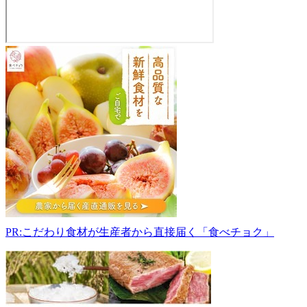
南
川
湖
畔
直
売
所
981-
3625
宮
城
県
黒
PR:こだわり食材が生産者から直接届く「食べチョク」
川
郡
大
和
町
吉