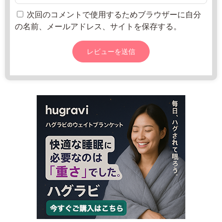
c
月
h
次回のコメントで使用するためブラウザーに自分
1
i
の名前、メールアドレス、サイトを保存する。
8
n
日
o
2
直
e
0
売
k
2
所
i.
2
ね
n
年
っ
i
8
と
s
月
h
2
i
0
w
日
a
g
a.
b
i