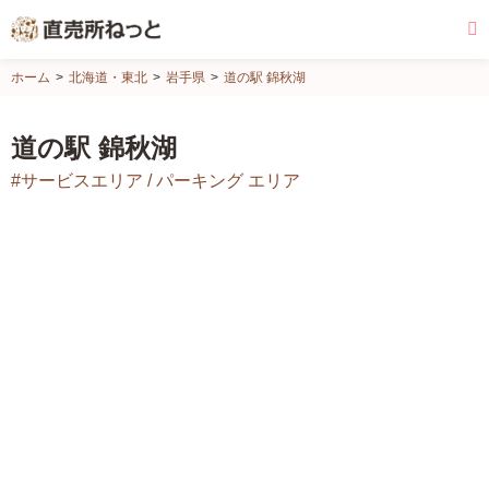
直
ホーム
北海道・東北
岩手県
道の駅 錦秋湖
売
所
道の駅 錦秋湖
ね
#サービスエリア / パーキング エリア
っ
と