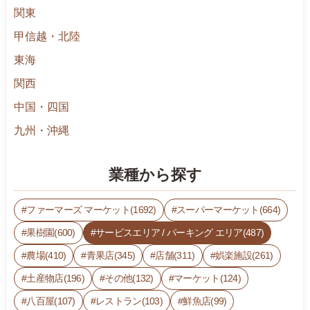
関東
甲信越・北陸
東海
関西
中国・四国
九州・沖縄
業種から探す
ファーマーズ マーケット(1692)
スーパーマーケット(664)
果樹園(600)
サービスエリア / パーキング エリア(487)
農場(410)
青果店(345)
店舗(311)
娯楽施設(261)
土産物店(196)
その他(132)
マーケット(124)
八百屋(107)
レストラン(103)
鮮魚店(99)