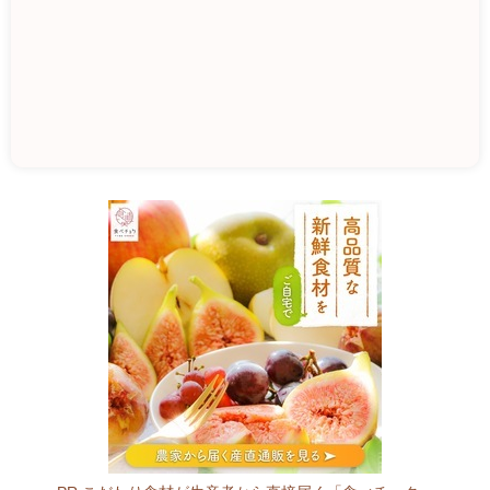
道
の
駅
錦
秋
湖
0
2
9
-
5