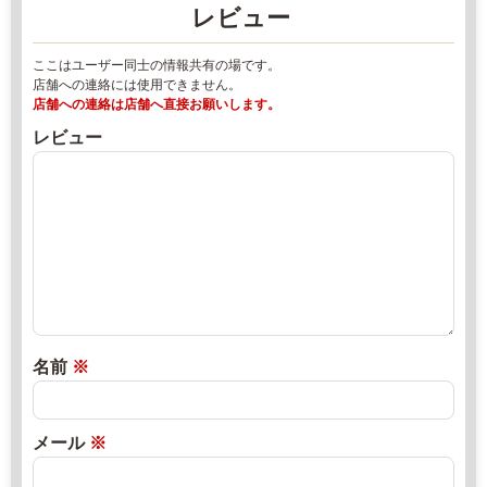
レビュー
割
エ
2
リ
ここはユーザー同士の情報共有の場です。
6
ア
店舗への連絡には使用できません。
4
/
店舗への連絡は店舗へ直接お願いします。
0
パ
レビュー
1
ー
9
キ
7
ン
-
グ
8
エ
4
リ
-
ア
2
2
9
0
名前
※
9
2
0
2
m
年
メール
※
i
8