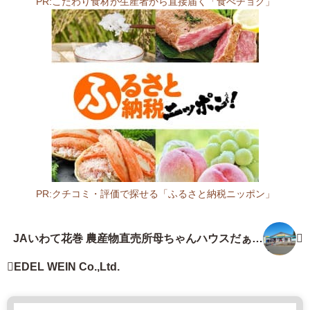
PR:こだわり食材が生産者から直接届く「食べチョク」
5
0
0
岩
手
県
和
賀
郡
西
和
賀
PR:クチコミ・評価で探せる「ふるさと納税ニッポン」
町
岩
杉
手
JAいわて花巻 農産物直売所母ちゃんハウスだぁす
名
県
こ
畑
サ
EDEL WEIN Co.,Ltd.
4
ー
4
ビ
地
ス