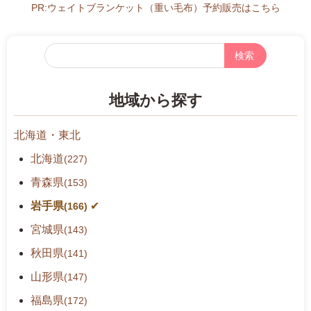
z
PR:ウェイトブランケット（重い毛布）予約販売はこちら
9:
0
フ
0
リ
-
ー
1
地域から探す
検
7:
索
3
北海道・東北
0
北海道
(227)
青森県
(153)
岩手県
(166)
宮城県
(143)
秋田県
(141)
山形県
(147)
福島県
(172)