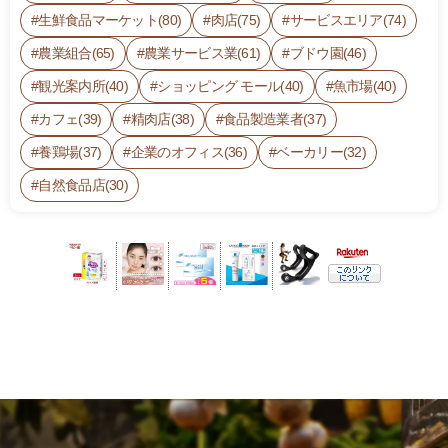
生鮮食品マーケット(80)
肉店(75)
サービスエリア(74)
農業組合(65)
農業サービス業(61)
ブドウ園(46)
観光案内所(40)
ショッピング モール(40)
魚市場(40)
カフェ(39)
精肉店(38)
食品製造業者(37)
養鶏場(37)
企業のオフィス(36)
ベーカリー(32)
自然食品店(30)