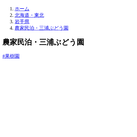
直
ホーム
売
北海道・東北
所
岩手県
ね
農家民泊・三浦ぶどう園
っ
と
農家民泊・三浦ぶどう園
#果樹園