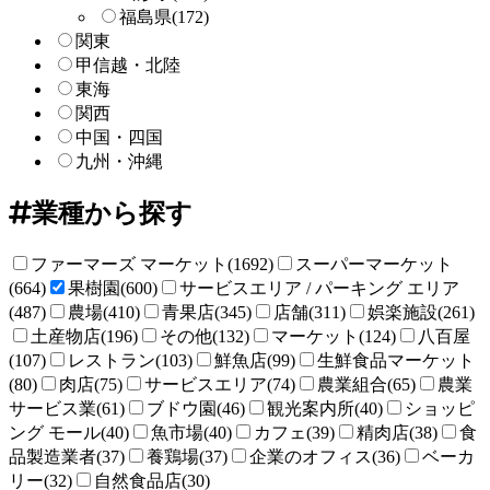
福島県
(172)
関東
甲信越・北陸
東海
関西
中国・四国
九州・沖縄
業種から探す
ファーマーズ マーケット(1692)
スーパーマーケット
(664)
果樹園(600)
サービスエリア / パーキング エリア
(487)
農場(410)
青果店(345)
店舗(311)
娯楽施設(261)
土産物店(196)
その他(132)
マーケット(124)
八百屋
(107)
レストラン(103)
鮮魚店(99)
生鮮食品マーケット
(80)
肉店(75)
サービスエリア(74)
農業組合(65)
農業
サービス業(61)
ブドウ園(46)
観光案内所(40)
ショッピ
ング モール(40)
魚市場(40)
カフェ(39)
精肉店(38)
食
品製造業者(37)
養鶏場(37)
企業のオフィス(36)
ベーカ
リー(32)
自然食品店(30)