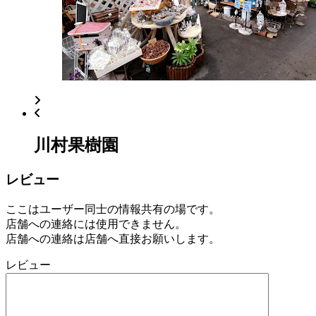
年
8
月
18
日
2022
直
年
売
8
所
月
ね
20
っ
日
川村果樹園
と
レビュー
ここはユーザー同士の情報共有の場です。
店舗への連絡には使用できません。
店舗への連絡は店舗へ直接お願いします。
レビュー