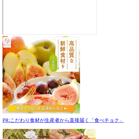
農
家
民
泊・
三
浦
ぶ
ど
う
園
024-
0043
岩
PR:こだわり食材が生産者から直接届く「食べチョク」
手
県
北