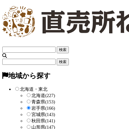
フ
リ
ー
フ
検
リ
索
ー
地域から探す
検
索
北海道・東北
北海道
(227)
青森県
(153)
岩手県
(166)
宮城県
(143)
秋田県
(141)
山形県
(147)