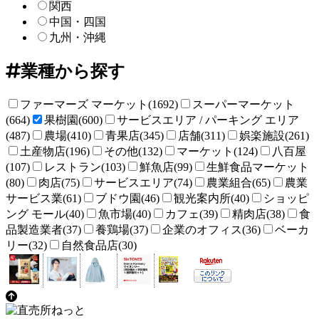
関西
中国・四国
九州・沖縄
業種から探す
ファーマーズ マーケット(1692)
スーパーマーケット
(664)
果樹園(600)
サービスエリア / パーキング エリア
(487)
農場(410)
青果店(345)
店舗(311)
娯楽施設(261)
土産物店(196)
その他(132)
マーケット(124)
八百屋
(107)
レストラン(103)
鮮魚店(99)
生鮮食品マーケット
(80)
肉店(75)
サービスエリア(74)
農業組合(65)
農業
サービス業(61)
ブドウ園(46)
観光案内所(40)
ショッピ
ング モール(40)
魚市場(40)
カフェ(39)
精肉店(38)
食
品製造業者(37)
養鶏場(37)
企業のオフィス(36)
ベーカ
リー(32)
自然食品店(30)