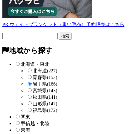
PR:ウェイトブランケット（重い毛布）予約販売はこちら
フ
リ
ー
地域から探す
検
索
北海道・東北
北海道
(227)
青森県
(153)
岩手県
(166)
宮城県
(143)
秋田県
(141)
山形県
(147)
福島県
(172)
関東
甲信越・北陸
東海