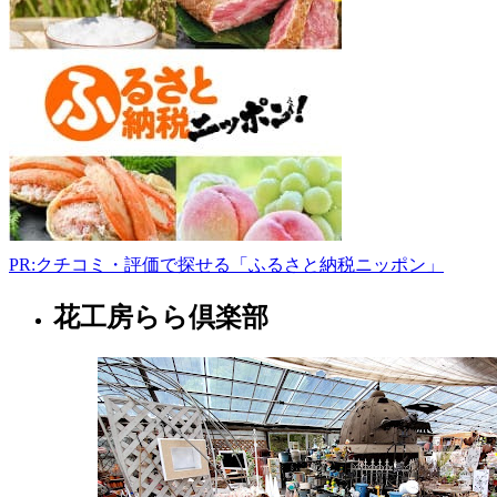
上
市
立
花
12
地
割
22-
1
0197-
64-
2409
PR:クチコミ・評価で探せる「ふるさと納税ニッポン」
-
花工房らら倶楽部
岩
手
県
果
樹
園
2022