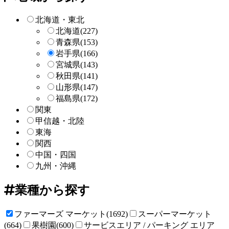
検
索
北海道・東北
北海道
(227)
青森県
(153)
岩手県
(166)
宮城県
(143)
秋田県
(141)
山形県
(147)
福島県
(172)
関東
甲信越・北陸
東海
関西
中国・四国
九州・沖縄
業種から探す
ファーマーズ マーケット(1692)
スーパーマーケット
(664)
果樹園(600)
サービスエリア / パーキング エリア