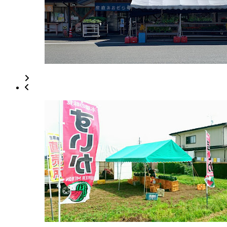
ー
ズ
マ
ー
ケ
ッ
ト
2022
年
8
月
18
日
2022
直
年
売
8
所
月
ね
30
っ
日
と