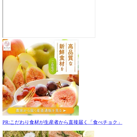
JA
岩
手
ふ
る
さ
と
菜
旬
館
029-
4211
岩
PR:こだわり食材が生産者から直接届く「食べチョク」
手
県
奥