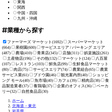
東海
関西
中国・四国
九州・沖縄
業種から探す
ファーマーズ マーケット(1692)
スーパーマーケット
(664)
果樹園(600)
サービスエリア / パーキング エリア
(487)
農場(410)
青果店(345)
店舗(311)
娯楽施設(261)
土産物店(196)
その他(132)
マーケット(124)
八百屋
(107)
レストラン(103)
鮮魚店(99)
生鮮食品マーケット
(80)
肉店(75)
サービスエリア(74)
農業組合(65)
農業
サービス業(61)
ブドウ園(46)
観光案内所(40)
ショッピ
ング モール(40)
魚市場(40)
カフェ(39)
精肉店(38)
食
品製造業者(37)
養鶏場(37)
企業のオフィス(36)
ベーカ
リー(32)
自然食品店(30)
直
ホーム
売
北海道・東北
所
岩手県