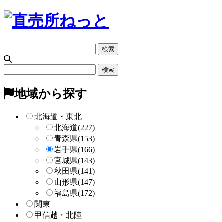
フ
リ
ー
フ
検
リ
索
ー
地域から探す
検
索
北海道・東北
北海道
(227)
青森県
(153)
岩手県
(166)
宮城県
(143)
秋田県
(141)
山形県
(147)
福島県
(172)
関東
甲信越・北陸