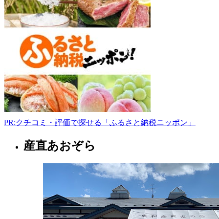
州
市
前
沢
駅
東
2
丁
目
8-
7
0197-
PR:クチコミ・評価で探せる「ふるさと納税ニッポン」
41-
3360
www.jafurusato.or.jp/modules/pico/index.php%3Fcontent_id%3D38
産直あおぞら
岩
9:00-
手
17:00
県
フ
ァ
ー
マ