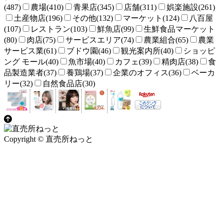
(487)
農場(410)
青果店(345)
店舗(311)
娯楽施設(261)
土産物店(196)
その他(132)
マーケット(124)
八百屋
(107)
レストラン(103)
鮮魚店(99)
生鮮食品マーケット
(80)
肉店(75)
サービスエリア(74)
農業組合(65)
農業
サービス業(61)
ブドウ園(46)
観光案内所(40)
ショッピ
ング モール(40)
魚市場(40)
カフェ(39)
精肉店(38)
食
品製造業者(37)
養鶏場(37)
企業のオフィス(36)
ベーカ
リー(32)
自然食品店(30)
Copyright © 直売所ねっと