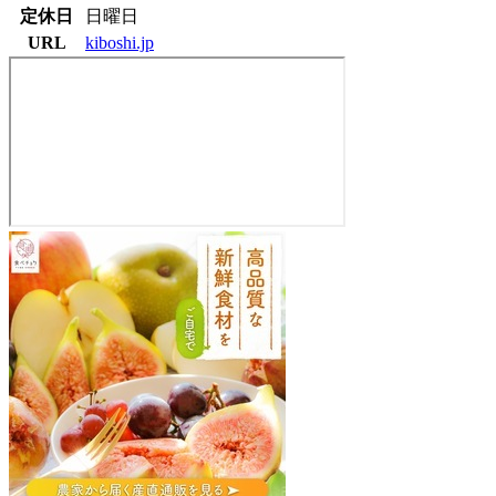
定休日
日曜日
URL
kiboshi.jp
キ
ボ
シ
宮
田
醤
油
店
020-
0585
岩
手