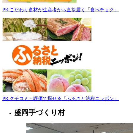
県
PR:こだわり食材が生産者から直接届く「食べチョク」
岩
手
郡
雫
石
町
町
長
山
林
ノ
沢
67-
106
019-
PR:クチコミ・評価で探せる「ふるさと納税ニッポン」
693-
1110
盛岡手づくり村
kiboshi.jp
岩
9:00-
手
17:00
県
日