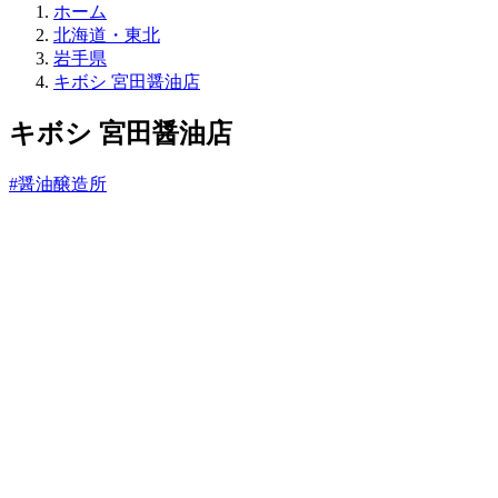
直
ホーム
売
北海道・東北
所
岩手県
ね
キボシ 宮田醤油店
っ
と
キボシ 宮田醤油店
#醤油醸造所