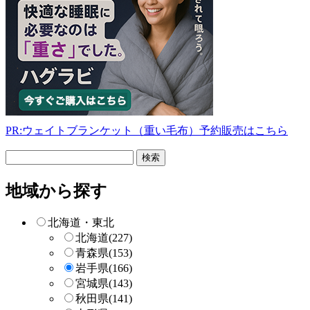
PR:ウェイトブランケット（重い毛布）予約販売はこちら
フ
リ
ー
地域から探す
検
索
北海道・東北
北海道
(227)
青森県
(153)
岩手県
(166)
宮城県
(143)
秋田県
(141)