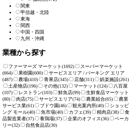
関東
甲信越・北陸
東海
関西
中国・四国
九州・沖縄
業種から探す
ファーマーズ マーケット(1692)
スーパーマーケット
(664)
果樹園(600)
サービスエリア / パーキング エリア
(487)
農場(410)
青果店(345)
店舗(311)
娯楽施設(261)
土産物店(196)
その他(132)
マーケット(124)
八百屋
(107)
レストラン(103)
鮮魚店(99)
生鮮食品マーケット
(80)
肉店(75)
サービスエリア(74)
農業組合(65)
農業
サービス業(61)
ブドウ園(46)
観光案内所(40)
ショッピ
ング モール(40)
魚市場(40)
カフェ(39)
精肉店(38)
食
品製造業者(37)
養鶏場(37)
企業のオフィス(36)
ベーカ
リー(32)
自然食品店(30)