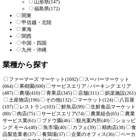
山形県
(147)
福島県
(172)
関東
甲信越・北陸
東海
関西
中国・四国
九州・沖縄
業種から探す
ファーマーズ マーケット(1692)
スーパーマーケット
(664)
果樹園(600)
サービスエリア / パーキング エリア
(487)
農場(410)
青果店(345)
店舗(311)
娯楽施設(261)
土産物店(196)
その他(132)
マーケット(124)
八百屋
(107)
レストラン(103)
鮮魚店(99)
生鮮食品マーケット
(80)
肉店(75)
サービスエリア(74)
農業組合(65)
農業
サービス業(61)
ブドウ園(46)
観光案内所(40)
ショッピ
ング モール(40)
魚市場(40)
カフェ(39)
精肉店(38)
食
品製造業者(37)
養鶏場(37)
企業のオフィス(36)
ベーカ