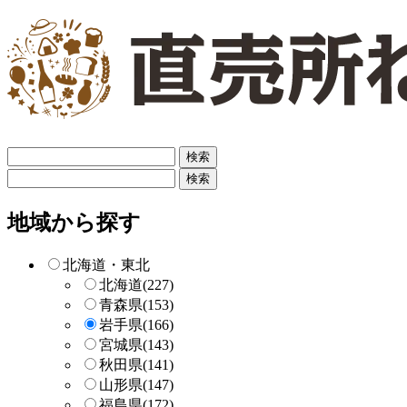
フ
リ
フ
ー
リ
検
ー
地域から探す
索
検
索
北海道・東北
北海道
(227)
青森県
(153)
岩手県
(166)
宮城県
(143)
秋田県
(141)
山形県
(147)
福島県
(172)