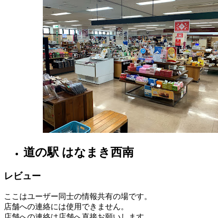
曜
醤
日
油
醸
造
所
2022
年
8
月
18
日
2022
直
年
売
8
所
月
ね
道の駅 はなまき西南
20
っ
日
と
レビュー
ここはユーザー同士の情報共有の場です。
店舗への連絡には使用できません。
店舗への連絡は店舗へ直接お願いします。