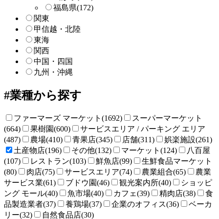
福島県
(172)
関東
甲信越・北陸
東海
関西
中国・四国
九州・沖縄
業種から探す
ファーマーズ マーケット(1692)
スーパーマーケット
(664)
果樹園(600)
サービスエリア / パーキング エリア
(487)
農場(410)
青果店(345)
店舗(311)
娯楽施設(261)
土産物店(196)
その他(132)
マーケット(124)
八百屋
(107)
レストラン(103)
鮮魚店(99)
生鮮食品マーケット
(80)
肉店(75)
サービスエリア(74)
農業組合(65)
農業
サービス業(61)
ブドウ園(46)
観光案内所(40)
ショッピ
ング モール(40)
魚市場(40)
カフェ(39)
精肉店(38)
食
品製造業者(37)
養鶏場(37)
企業のオフィス(36)
ベーカ
リー(32)
自然食品店(30)