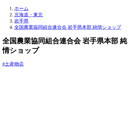
直
ホーム
売
北海道・東北
所
岩手県
ね
全国農業協同組合連合会 岩手県本部 純情ショップ
っ
と
全国農業協同組合連合会 岩手県本部 純
情ショップ
#土産物店