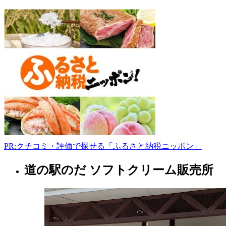
県
本
部
純
情
シ
ョ
ッ
プ
020-
0022
岩
手
県
盛
PR:クチコミ・評価で探せる「ふるさと納税ニッポン」
岡
市
道の駅のだ ソフトクリーム販売所
岩
大
手
通
県
1
丁
土
目
産