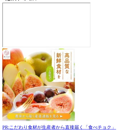
全
国
農
業
協
同
組
合
連
合
会
岩
手
PR:こだわり食材が生産者から直接届く「食べチョク」