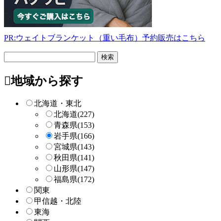
PR:ウェイトブランケット（重い毛布）予約販売はこちら
フ
リ
ー
地域から探す
検
索
北海道・東北
北海道
(227)
青森県
(153)
岩手県
(166)
宮城県
(143)
秋田県
(141)
山形県
(147)
福島県
(172)
関東
甲信越・北陸
東海