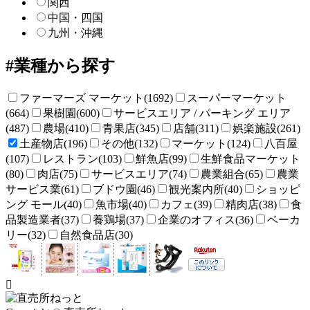
関西
中国・四国
九州・沖縄
業種から探す
ファーマーズ マーケット(1692)
スーパーマーケット
(664)
果樹園(600)
サービスエリア / パーキング エリア
(487)
農場(410)
青果店(345)
店舗(311)
娯楽施設(261)
土産物店(196)
その他(132)
マーケット(124)
八百屋
(107)
レストラン(103)
鮮魚店(99)
生鮮食品マーケット
(80)
肉店(75)
サービスエリア(74)
農業組合(65)
農業
サービス業(61)
ブドウ園(46)
観光案内所(40)
ショッピ
ング モール(40)
魚市場(40)
カフェ(39)
精肉店(38)
食
品製造業者(37)
養鶏場(37)
企業のオフィス(36)
ベーカ
リー(32)
自然食品店(30)