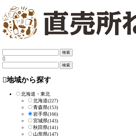
フ
リ
ー
フ
検
リ
索
ー
地域から探す
検
索
北海道・東北
北海道
(227)
青森県
(153)
岩手県
(166)
宮城県
(143)
秋田県
(141)
山形県
(147)