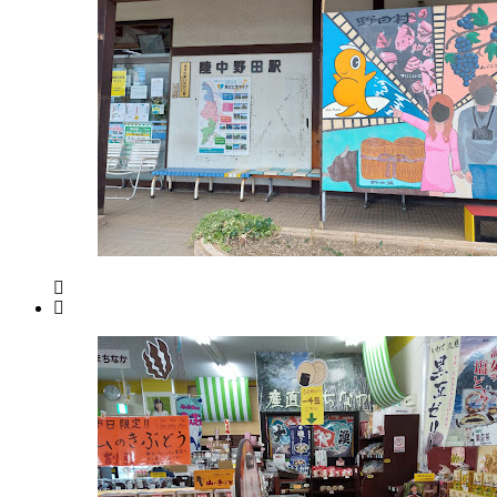
2-
物
1
店
019-
2022
626-
年
8492
8
9:30-
月
18:00
18
水
日
曜
2022
直
年
日
売
8
所
月
ね
20
っ
日
と