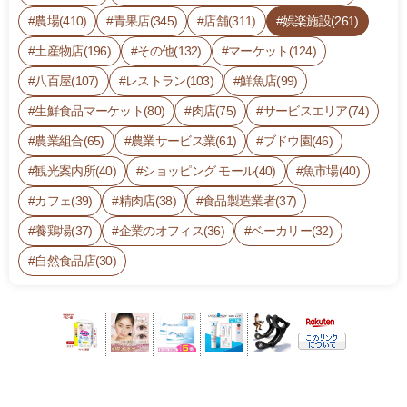
2
農場(410)
青果店(345)
店舗(311)
娯楽施設(261)
0
_
土産物店(196)
その他(132)
マーケット(124)
k
八百屋(107)
レストラン(103)
鮮魚店(99)
u
生鮮食品マーケット(80)
肉店(75)
サービスエリア(74)
z
u
農業組合(65)
農業サービス業(61)
ブドウ園(46)
m
観光案内所(40)
ショッピング モール(40)
魚市場(40)
a
カフェ(39)
精肉店(38)
食品製造業者(37)
k
i.
養鶏場(37)
企業のオフィス(36)
ベーカリー(32)
h
自然食品店(30)
t
m
l
9:
0
0
-