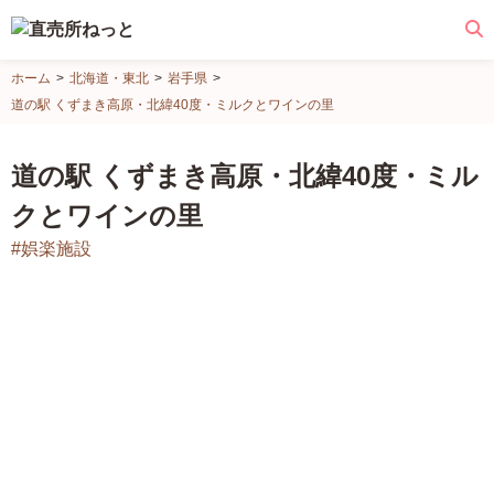
直
ホーム
北海道・東北
岩手県
売
道の駅 くずまき高原・北緯40度・ミルクとワインの里
所
ね
道の駅 くずまき高原・北緯40度・ミル
っ
クとワインの里
と
#娯楽施設