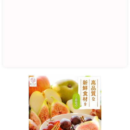
道
の
駅
く
ず
ま
き
高