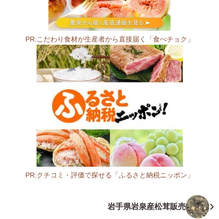
原・
北
緯
PR:こだわり食材が生産者から直接届く「食べチョク」
4
0
度・
ミ
ル
ク
と
ワ
イ
ン
の
里
PR:クチコミ・評価で探せる「ふるさと納税ニッポン」
0
岩
2
手
岩手県岩泉産松茸販売
8
県
-