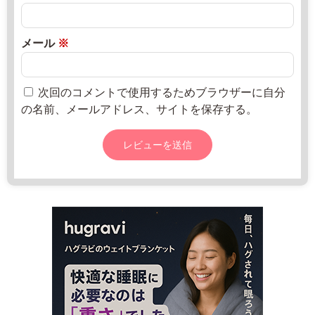
地
8
と
割
月
1
2
メール
※
5
0
9
日
-
次回のコメントで使用するためブラウザーに自分
3
の名前、メールアドレス、サイトを保存する。
0
1
9
5
-
6
6
-
0
7
1
1