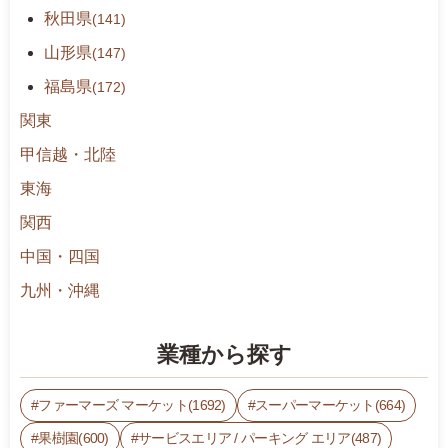
秋田県
(141)
y
a
山形県
(147)
k
福島県
(172)
u
d
関東
a
甲信越・北陸
t
東海
i/
m
関西
i
中国・四国
c
h
九州・沖縄
i
n
業種から探す
o
e
ファーマーズ マーケット(1692)
スーパーマーケット(664)
k
i/
果樹園(600)
サービスエリア / パーキング エリア(487)