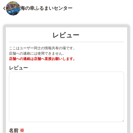
娯
5
楽
海の幸ふるまいセンター
4
施
0
設
2
2
レビュー
岩
0
手
2
ここはユーザー同士の情報共有の場です。
県
2
店舗への連絡には使用できません。
岩
年
店舗への連絡は店舗へ直接お願いします。
手
8
レビュー
郡
月
葛
1
巻
8
町
日
葛
2
直
巻
0
売
第
2
所
3
2
ね
9
年
っ
名前
※