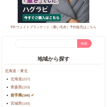
w
w
w.
t
h
PR:ウェイトブランケット（重い毛布）予約販売はこちら
r.
m
フ
l
リ
i
ー
t.
地域から探す
検
g
索
o.
北海道・東北
j
p/
北海道
(227)
i
青森県
(153)
w
岩手県
a
(166)
t
宮城県
(143)
e/